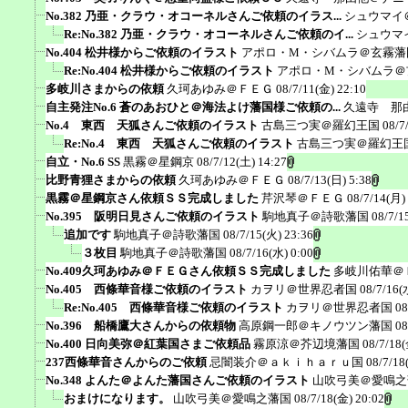
No.382 乃亜・クラウ・オコーネルさんご依頼のイラス...
シュウマイ
Re:No.382 乃亜・クラウ・オコーネルさんご依頼のイ...
シュウマ
No.404 松井様からご依頼のイラスト
アポロ・M・シバムラ＠玄霧藩
Re:No.404 松井様からご依頼のイラスト
アポロ・M・シバムラ＠
多岐川さまからの依頼
久珂あゆみ＠ＦＥＧ
08/7/11(金) 22:10
自主発注No.6 蒼のあおひと＠海法よけ藩国様ご依頼の...
久遠寺 那
No.4 東西 天狐さんご依頼のイラスト
古島三つ実＠羅幻王国
08/7
Re:No.4 東西 天狐さんご依頼のイラスト
古島三つ実＠羅幻王
自立・No.6 SS
黒霧＠星鋼京
08/7/12(土) 14:27
比野青狸さまからの依頼
久珂あゆみ＠ＦＥＧ
08/7/13(日) 5:38
黒霧＠星鋼京さん依頼ＳＳ完成しました
芹沢琴＠ＦＥＧ
08/7/14(月)
No.395 阪明日見さんご依頼のイラスト
駒地真子＠詩歌藩国
08/7/1
追加です
駒地真子＠詩歌藩国
08/7/15(火) 23:36
３枚目
駒地真子＠詩歌藩国
08/7/16(水) 0:00
No.409久珂あゆみ＠ＦＥＧさん依頼ＳＳ完成しました
多岐川佑華＠
No.405 西條華音様ご依頼のイラスト
カヲリ＠世界忍者国
08/7/16(
Re:No.405 西條華音様ご依頼のイラスト
カヲリ＠世界忍者国
08
No.396 船橋鷹大さんからの依頼物
高原鋼一郎＠キノウツン藩国
08
No.400 日向美弥＠紅葉国さまご依頼品
霧原涼＠芥辺境藩国
08/7/18(
237西條華音さんからのご依頼
忌闇装介＠ａｋｉｈａｒｕ国
08/7/18
No.348 よんた＠よんた藩国さんご依頼のイラスト
山吹弓美＠愛鳴之
おまけになります。
山吹弓美＠愛鳴之藩国
08/7/18(金) 20:02