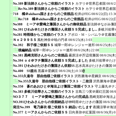
No.389 影法師さんからご依頼のイラスト
カヲリ＠世界忍者国
08/6/2
Re:No.389 影法師さんからご依頼のイラスト
カヲリ＠世界忍者国
718 橘＠akiharu国さまからのご依頼品
松井@FEG
08/6/22(日) 15:3
Re:718 橘＠akiharu国さまからのご依頼品
松井@FEG
08/6/22(日
No388 ミーア＠愛鳴之藩国さんからの御依頼品
影法師＠ながみ藩
No.391 ひわみ＠たけきの藩国さん依頼ＳＳ完成しまし...
多岐川佑華
No281 時雨様からご依頼のイラスト
アポロ・M・シバムラ＠玄霧藩
Ｎｏ２９９ＳＳ
風杜神奈＠暁の円卓
08/6/25(水) 3:03
No.392 和子様ご依頼ＳＳ
城華一郎＠レンジャー連邦
08/6/25(水) 2
後編納品
城華一郎＠レンジャー連邦
08/6/26(木) 22:08
No.381 黒崎克耶さんからのご依頼品
霧原涼＠芥辺境藩国
08/6/26(木)
No.394 ｏｄ＠ヲチ藩国さん依頼ＳＳ完成しました
多岐川佑華＠たけ
No.391 ひわみ@たけきの藩国さん依頼SS
志水高末@たけきの藩国
0
No.400 SS提出
黒霧＠星鋼京
08/6/28(土) 0:33
No.355久遠寺 那由他様ご依頼イラスト
沢邑勝海＠星鋼京
08/6/28(
No.355久遠寺 那由他様ご依頼イラスト・二枚目
沢邑勝海＠星
No.350 蒼のあおひと＠海法よけ藩国ご依頼イラスト
守上藤丸＠ナ
No.383 多岐川佑華さんご依頼のイラスト
古島三つ実＠羅幻王国
08/
NO３７７ ミーア＠愛鳴之藩国さんからの完成品
黒崎克耶＠海法
NO.391ひわみさんからの依頼納品
砂神時雨＠たけきの藩国
08/6/29(
発注No.399 竜乃麻衣 様ご依頼ＳＳ 納品いたします
夜國涼華＠海
No.377 ミーアさんからのご依頼ＳＳ
日向美弥＠紅葉国
08/6/30(月) 0