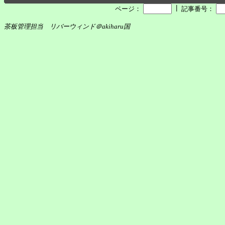
┃
ページ：
記事番号：
茶板管理担当 リバーウィンド＠akiharu国