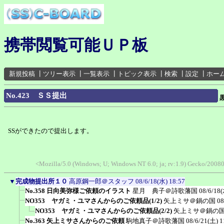
携帯閲覧可能ＵＰ板
新規投稿
┃
ツリー表示
┃
一覧表示
┃
トピック表示
┃
検索
┃
設定
┃
ホー
No.423 ＳＳ提出
SSができたので提出します。
<Mozilla/5.0 (Windows; U; Windows NT 6.0; ja; rv:1.9) Gecko/200
▼
完成物提出所１０
高原鋼一郎＠スタッフ
08/6/18(水) 18:57
No.358 日向美弥様ご依頼のイラスト
星月 典子＠詩歌藩国
08/6/18(
NO353 ヤガミ・ユマさんからのご依頼品(1/2)
矢上ミサ＠鍋の国
08
NO353 ヤガミ・ユマさんからのご依頼品(2/2)
矢上ミサ＠鍋の
No.363 矢上ミサさんからのご依頼
駒地真子＠詩歌藩国
08/6/21(土) 1