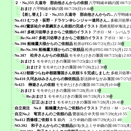
２・No,355 久遠寺 那由他さんからの依頼
八守時緒＠鍋の国
08/7/2
おまけ
八守時緒＠鍋の国
08/7/20(日) 0:44
【差し替え】:２・No,355 久遠寺 那由他さんからの...
八守時緒
No.413 むつき・荻野・ドラケン＠レンジャー連邦さん...
多岐川佑華
No.402鷺坂祐介＠星鋼京さん依頼の完成イラスト
黒崎克耶＠海法よ
No.407 多岐川佑華さまからご依頼のイラスト
アポロ・M・シバムラ
Re:No.407 多岐川佑華さまからご依頼のイラスト
アポロ・M・シ
No.396 船橋鷹大様からのご依頼品
松井@FEG
08/7/21(月) 22:50
Re:No.396 船橋鷹大様からのご依頼品
松井@FEG
08/7/21(月) 22:
No.387 松井さんからの依頼品
モモ＠たけきの藩国
08/7/25(金) 2:03
おまけ１
モモ＠たけきの藩国
08/7/25(金) 2:07
おまけ２
モモ＠たけきの藩国
08/7/26(土) 2:30
No.422都築つらね＠都築藩国さん依頼ＳＳ完成しました
多岐川佑華
No410 久珂あゆみさんからの御依頼品
影法師＠ながみ藩国
08/7/27(
№425 榊遊さんの依頼
モモ＠たけきの藩国
08/7/28(月) 0:04
おまけ１
モモ＠たけきの藩国
08/7/28(月) 0:13
Re:おまけ１
モモ＠たけきの藩国
08/7/28(月) 3:36
訂正:おまけ１
モモ＠たけきの藩国
08/7/28(月) 20:41
自立発注 No.8 船橋鷹大からご依頼のイラスト
アポロ・Ｍ・シバ
自立No,2 竜宮さんのご依頼の品
鷺坂祐介＠天領
08/7/29(火) 0:55
No412 西條様ご依頼ＳＳ
銀内 ユウ＠鍋の国
08/7/29(火) 21:49
NO.392 和子さんからのご依頼品(1/3)
矢上ミサ＠鍋の国
08/7/31(木)