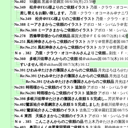
No.402 SS提出
黒霧＠星鋼京
08/6/30(月) 23:59
No.349 松井＠FEG様よりのご依頼イラスト
乃亜・クラウ・オコー
差し替えをお願い致します。
乃亜・クラウ・オコーネル＠ナニ
No.349 松井＠FEG様よりのご依頼イラスト
乃亜・クラウ・オ
No.388 ミーアさまからご依頼のイラスト
アポロ・M・シバムラ＠玄
Re:No.388 ミーアさまからご依頼のイラスト
アポロ・M・シバム
No.278 西條華音様からの依頼品
霧賀火澄＠ＦＥＧ
08/7/2(水) 1:42
No.251 風杜神奈さんからご依頼のイラスト
カヲリ＠世界忍者国
08/
Re:No.251 風杜神奈さんからご依頼のイラスト
カヲリ＠世界忍者
Ｎｏ．382 乃亜・クラウ・オコーネルさんよりご依頼...
刻生・Ｆ・
No.360 多岐川佑華さんからのご依頼
橘＠akiharu国
08/7/3(木) 16:1
すいません
橘＠akiharu国
08/7/3(木) 16:12
No.391 ひわみ＠たけきの藩国さんからのご依頼品
月光ほろほろ@た
Re:No.391 ひわみ＠たけきの藩国さんからのご依頼品
月光ほろほ
Re:No.391 ひわみ＠たけきの藩国さんからのご依頼品
月光ほ
No281 時雨様からご依頼のイラスト 追加分
アポロ・M・シバムラ＠
Re:No281 時雨様からご依頼のイラスト 追加分
アポロ・M・シバ
No.398 多岐川佑華＠たけきの藩国さん依頼ＳＳ完成し...
芹沢琴＠Ｆ
No.402鷺坂祐介＠星鋼京さん依頼ＳＳ完成しました
多岐川佑華＠た
No.402 鷺坂祐介さんご依頼のイラスト
古島三つ実＠羅幻王国
08/7/5
No.４ 東西 天狐さまからご依頼のイラスト
アポロ・M・シバムラ
Ｎｏ．385 こんこさんからのご依頼の品
竹上木乃＠たけきの藩国
0
No.403 奥羽りんく＠悪童同盟様ご依頼ＳＳ
久遠寺 那由他＠ナニ