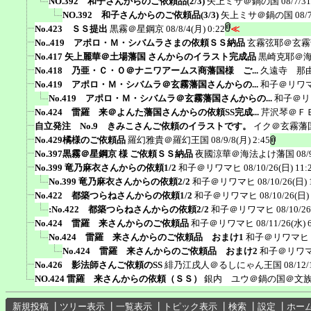
NO.392 和子さんからのご依頼品(2/3)
矢上ミサ＠鍋の国
08/7/3
NO.392 和子さんからのご依頼品(3/3)
矢上ミサ＠鍋の国
08/
No.423 ＳＳ提出
黒霧＠星鋼京
08/8/4(月) 0:22
≪
No..419 アポロ・Ｍ・シバムラさまの依頼ＳＳ納品
玄霧弦耶＠玄霧
No.417 矢上麗華＠土場藩国 さんからのイラスト完成品
黒崎克耶＠
No.418 乃亜・Ｃ・Ｏ＠ナニワアームス商藩国様 ご...
久遠寺 那
No.419 アポロ・Ｍ・シバムラ＠玄霧藩国さんからの...
和子＠リワ
No.419 アポロ・Ｍ・シバムラ＠玄霧藩国さんからの...
和子＠リ
No.424 雷羅 来＠よんた藩国さんからの依頼SS完成...
芹沢琴＠Ｆ
自立発注 No.9 きみこさんご依頼のイラストです。
イク＠玄霧藩
No.429橘様のご依頼品
羅幻雅貴＠羅幻王国
08/9/8(月) 2:45
No.397黒霧＠星鋼京 様 ご依頼ＳＳ納品
夜國涼華＠海法よけ藩国
08/
No.399 竜乃麻衣さんからの依頼1/2
和子＠リワマヒ
08/10/26(日) 11:
No.399 竜乃麻衣さんからの依頼2/2
和子＠リワマヒ
08/10/26(日) 
No.422 都築つらねさんからの依頼1/2
和子＠リワマヒ
08/10/26(日)
:No.422 都築つらねさんからの依頼2/2
和子＠リワマヒ
08/10/26
No.424 雷羅 来さんからのご依頼品
和子＠リワマヒ
08/11/26(水) 
No.424 雷羅 来さんからのご依頼品 おまけ1
和子＠リワマヒ
No.424 雷羅 来さんからのご依頼品 おまけ2
和子＠リワ
No.426 影法師さんご依頼のSS
緋乃江戌人＠るしにゃん王国
08/12/
NO.424 雷羅 来さんからの依頼（ＳＳ）
銀内 ユウ＠鍋の国＠文
新規投稿
┃
ツリー表示
┃
一覧表示
┃
トピック表示
┃
検索
┃
設定
┃
ホー