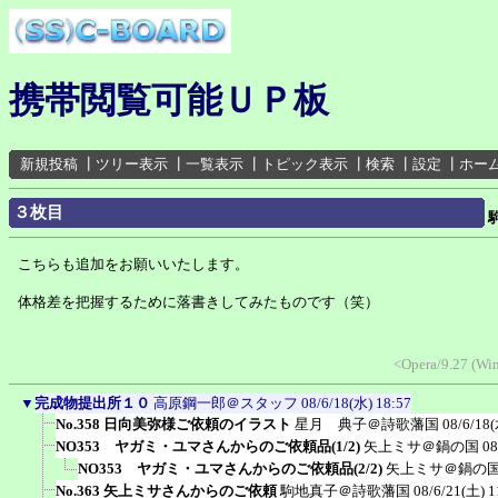
携帯閲覧可能ＵＰ板
新規投稿
┃
ツリー表示
┃
一覧表示
┃
トピック表示
┃
検索
┃
設定
┃
ホー
３枚目
こちらも追加をお願いいたします。
体格差を把握するために落書きしてみたものです（笑）
<Opera/9.27 (Wi
▼
完成物提出所１０
高原鋼一郎＠スタッフ
08/6/18(水) 18:57
No.358 日向美弥様ご依頼のイラスト
星月 典子＠詩歌藩国
08/6/18(
NO353 ヤガミ・ユマさんからのご依頼品(1/2)
矢上ミサ＠鍋の国
08
NO353 ヤガミ・ユマさんからのご依頼品(2/2)
矢上ミサ＠鍋の
No.363 矢上ミサさんからのご依頼
駒地真子＠詩歌藩国
08/6/21(土) 1