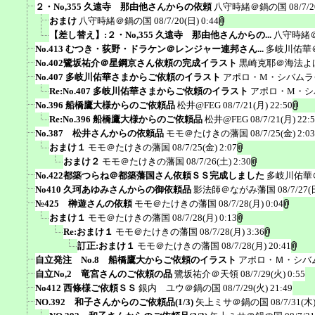
２・No,355 久遠寺 那由他さんからの依頼
八守時緒＠鍋の国
08/7/2
おまけ
八守時緒＠鍋の国
08/7/20(日) 0:44
【差し替え】:２・No,355 久遠寺 那由他さんからの...
八守時緒
No.413 むつき・荻野・ドラケン＠レンジャー連邦さん...
多岐川佑華
No.402鷺坂祐介＠星鋼京さん依頼の完成イラスト
黒崎克耶＠海法よ
No.407 多岐川佑華さまからご依頼のイラスト
アポロ・M・シバムラ
Re:No.407 多岐川佑華さまからご依頼のイラスト
アポロ・M・シ
No.396 船橋鷹大様からのご依頼品
松井@FEG
08/7/21(月) 22:50
Re:No.396 船橋鷹大様からのご依頼品
松井@FEG
08/7/21(月) 22:
No.387 松井さんからの依頼品
モモ＠たけきの藩国
08/7/25(金) 2:03
おまけ１
モモ＠たけきの藩国
08/7/25(金) 2:07
おまけ２
モモ＠たけきの藩国
08/7/26(土) 2:30
No.422都築つらね＠都築藩国さん依頼ＳＳ完成しました
多岐川佑華
No410 久珂あゆみさんからの御依頼品
影法師＠ながみ藩国
08/7/27(
№425 榊遊さんの依頼
モモ＠たけきの藩国
08/7/28(月) 0:04
おまけ１
モモ＠たけきの藩国
08/7/28(月) 0:13
Re:おまけ１
モモ＠たけきの藩国
08/7/28(月) 3:36
訂正:おまけ１
モモ＠たけきの藩国
08/7/28(月) 20:41
自立発注 No.8 船橋鷹大からご依頼のイラスト
アポロ・Ｍ・シバ
自立No,2 竜宮さんのご依頼の品
鷺坂祐介＠天領
08/7/29(火) 0:55
No412 西條様ご依頼ＳＳ
銀内 ユウ＠鍋の国
08/7/29(火) 21:49
NO.392 和子さんからのご依頼品(1/3)
矢上ミサ＠鍋の国
08/7/31(木)