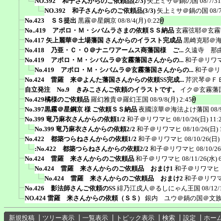
NO.392 和子さんからのご依頼品(2/3)
矢上ミサ＠鍋の国
08/7/3
NO.392 和子さんからのご依頼品(3/3)
矢上ミサ＠鍋の国
08/
No.423 ＳＳ提出
黒霧＠星鋼京
08/8/4(月) 0:22
No..419 アポロ・Ｍ・シバムラさまの依頼ＳＳ納品
玄霧弦耶＠玄霧
No.417 矢上麗華＠土場藩国 さんからのイラスト完成品
黒崎克耶＠
No.418 乃亜・Ｃ・Ｏ＠ナニワアームス商藩国様 ご...
久遠寺 那
No.419 アポロ・Ｍ・シバムラ＠玄霧藩国さんからの...
和子＠リワ
No.419 アポロ・Ｍ・シバムラ＠玄霧藩国さんからの...
和子＠リ
No.424 雷羅 来＠よんた藩国さんからの依頼SS完成...
芹沢琴＠Ｆ
自立発注 No.9 きみこさんご依頼のイラストです。
イク＠玄霧藩
No.429橘様のご依頼品
羅幻雅貴＠羅幻王国
08/9/8(月) 2:45
No.397黒霧＠星鋼京 様 ご依頼ＳＳ納品
夜國涼華＠海法よけ藩国
08/
No.399 竜乃麻衣さんからの依頼1/2
和子＠リワマヒ
08/10/26(日) 11:
No.399 竜乃麻衣さんからの依頼2/2
和子＠リワマヒ
08/10/26(日) 
No.422 都築つらねさんからの依頼1/2
和子＠リワマヒ
08/10/26(日)
:No.422 都築つらねさんからの依頼2/2
和子＠リワマヒ
08/10/26
No.424 雷羅 来さんからのご依頼品
和子＠リワマヒ
08/11/26(水) 
No.424 雷羅 来さんからのご依頼品 おまけ1
和子＠リワマヒ
No.424 雷羅 来さんからのご依頼品 おまけ2
和子＠リワ
No.426 影法師さんご依頼のSS
緋乃江戌人＠るしにゃん王国
08/12/
NO.424 雷羅 来さんからの依頼（ＳＳ）
銀内 ユウ＠鍋の国＠文
新規投稿
┃
ツリー表示
┃
一覧表示
┃
トピック表示
┃
検索
┃
設定
┃
ホー