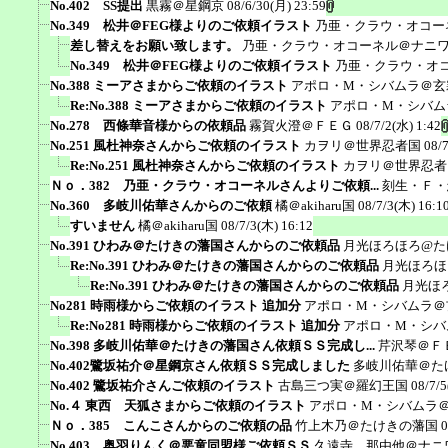
No.402 SS提出
黒霧＠星鋼京
08/6/30(月) 23:59
No.349 松井＠FEG様よりのご依頼イラスト
乃亜・クラウ・オコー
差し替えをお願い致します。
乃亜・クラウ・オコーネル＠ナニ
No.349 松井＠FEG様よりのご依頼イラスト
乃亜・クラウ・オ
No.388 ミーアさまからご依頼のイラスト
アポロ・M・シバムラ＠玄
Re:No.388 ミーアさまからご依頼のイラスト
アポロ・M・シバム
No.278 西條華音様からの依頼品
霧賀火澄＠ＦＥＧ
08/7/2(水) 1:42
No.251 風杜神奈さんからご依頼のイラスト
カヲリ＠世界忍者国
08/
Re:No.251 風杜神奈さんからご依頼のイラスト
カヲリ＠世界忍者
Ｎｏ．382 乃亜・クラウ・オコーネルさんよりご依頼...
刻生・Ｆ・
No.360 多岐川佑華さんからのご依頼
橘＠akiharu国
08/7/3(木) 16:1
すいません
橘＠akiharu国
08/7/3(木) 16:12
No.391 ひわみ＠たけきの藩国さんからのご依頼品
月光ほろほろ@た
Re:No.391 ひわみ＠たけきの藩国さんからのご依頼品
月光ほろほ
Re:No.391 ひわみ＠たけきの藩国さんからのご依頼品
月光ほ
No281 時雨様からご依頼のイラスト 追加分
アポロ・M・シバムラ＠
Re:No281 時雨様からご依頼のイラスト 追加分
アポロ・M・シバ
No.398 多岐川佑華＠たけきの藩国さん依頼ＳＳ完成し...
芹沢琴＠Ｆ
No.402鷺坂祐介＠星鋼京さん依頼ＳＳ完成しました
多岐川佑華＠た
No.402 鷺坂祐介さんご依頼のイラスト
古島三つ実＠羅幻王国
08/7/5
No.４ 東西 天狐さまからご依頼のイラスト
アポロ・M・シバムラ
Ｎｏ．385 こんこさんからのご依頼の品
竹上木乃＠たけきの藩国
0
No.403 奥羽りんく＠悪童同盟様ご依頼ＳＳ
久遠寺 那由他＠ナニ