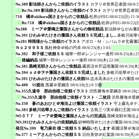
No.389 影法師さんからご依頼のイラスト
カヲリ＠世界忍者国
08/6/2
Re:No.389 影法師さんからご依頼のイラスト
カヲリ＠世界忍者国
718 橘＠akiharu国さまからのご依頼品
松井@FEG
08/6/22(日) 15:3
Re:718 橘＠akiharu国さまからのご依頼品
松井@FEG
08/6/22(日
No388 ミーア＠愛鳴之藩国さんからの御依頼品
影法師＠ながみ藩
No.391 ひわみ＠たけきの藩国さん依頼ＳＳ完成しまし...
多岐川佑華
No281 時雨様からご依頼のイラスト
アポロ・M・シバムラ＠玄霧藩
Ｎｏ２９９ＳＳ
風杜神奈＠暁の円卓
08/6/25(水) 3:03
No.392 和子様ご依頼ＳＳ
城華一郎＠レンジャー連邦
08/6/25(水) 2
後編納品
城華一郎＠レンジャー連邦
08/6/26(木) 22:08
No.381 黒崎克耶さんからのご依頼品
霧原涼＠芥辺境藩国
08/6/26(木)
No.394 ｏｄ＠ヲチ藩国さん依頼ＳＳ完成しました
多岐川佑華＠たけ
No.391 ひわみ@たけきの藩国さん依頼SS
志水高末@たけきの藩国
0
No.400 SS提出
黒霧＠星鋼京
08/6/28(土) 0:33
No.355久遠寺 那由他様ご依頼イラスト
沢邑勝海＠星鋼京
08/6/28(
No.355久遠寺 那由他様ご依頼イラスト・二枚目
沢邑勝海＠星
No.350 蒼のあおひと＠海法よけ藩国ご依頼イラスト
守上藤丸＠ナ
No.383 多岐川佑華さんご依頼のイラスト
古島三つ実＠羅幻王国
08/
NO３７７ ミーア＠愛鳴之藩国さんからの完成品
黒崎克耶＠海法
NO.391ひわみさんからの依頼納品
砂神時雨＠たけきの藩国
08/6/29(
発注No.399 竜乃麻衣 様ご依頼ＳＳ 納品いたします
夜國涼華＠海
No.377 ミーアさんからのご依頼ＳＳ
日向美弥＠紅葉国
08/6/30(月) 0