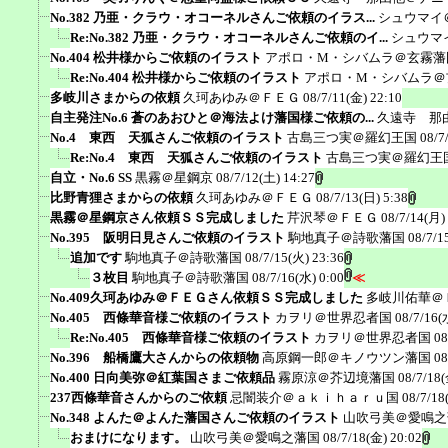
No.382 乃亜・クラウ・オコーネルさんご依頼のイラス...
シュウマイ
Re:No.382 乃亜・クラウ・オコーネルさんご依頼のイ...
シュウマ
No.404 松井様からご依頼のイラスト
アポロ・M・シバムラ＠玄霧藩
Re:No.404 松井様からご依頼のイラスト
アポロ・M・シバムラ＠
多岐川さまからの依頼
久珂あゆみ＠ＦＥＧ
08/7/11(金) 22:10
自主発注No.6 蒼のあおひと＠海法よけ藩国様ご依頼の...
久遠寺 那
No.4 東西 天狐さんご依頼のイラスト
古島三つ実＠羅幻王国
08/7
Re:No.4 東西 天狐さんご依頼のイラスト
古島三つ実＠羅幻王
自立・No.6 SS
黒霧＠星鋼京
08/7/12(土) 14:27
比野青狸さまからの依頼
久珂あゆみ＠ＦＥＧ
08/7/13(日) 5:38
黒霧＠星鋼京さん依頼ＳＳ完成しました
芹沢琴＠ＦＥＧ
08/7/14(月)
No.395 阪明日見さんご依頼のイラスト
駒地真子＠詩歌藩国
08/7/1
追加です
駒地真子＠詩歌藩国
08/7/15(火) 23:36
３枚目
駒地真子＠詩歌藩国
08/7/16(水) 0:00
≪
No.409久珂あゆみ＠ＦＥＧさん依頼ＳＳ完成しました
多岐川佑華＠
No.405 西條華音様ご依頼のイラスト
カヲリ＠世界忍者国
08/7/16(
Re:No.405 西條華音様ご依頼のイラスト
カヲリ＠世界忍者国
08
No.396 船橋鷹大さんからの依頼物
高原鋼一郎＠キノウツン藩国
08
No.400 日向美弥＠紅葉国さまご依頼品
霧原涼＠芥辺境藩国
08/7/18(
237西條華音さんからのご依頼
忌闇装介＠ａｋｉｈａｒｕ国
08/7/18
No.348 よんた＠よんた藩国さんご依頼のイラスト
山吹弓美＠愛鳴之
おまけになります。
山吹弓美＠愛鳴之藩国
08/7/18(金) 20:02