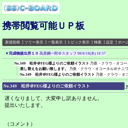
携帯閲覧可能ＵＰ板
新規投稿
┃
ツリー表示
┃
一覧表示
┃
トピック表示
┃
検索
┃
設定
┃
ホー
▼
完成物提出所１０
高原鋼一郎＠スタッフ
08/6/18(水) 18:57
No.349 松井＠FEG様よりのご依頼イラスト
乃亜・クラウ・オコー
差し替えをお願い致します。
乃亜・クラウ・オコーネル＠ナニ
No.349 松井＠FEG様よりのご依頼イラスト
乃亜・クラウ・オ
No.349 松井＠FEG様よりのご依頼イラスト
遅くなりまして、大変申し訳ありません。
提出いたします。
（コメント）