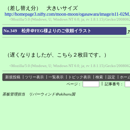
（差し替え分） 大きいサイズ
http://homepage3.nifty.com/moon-moon/ogasawara/image/n11-02M.
<Mozilla/5.0 (Windows; U; Windows NT 6.0; ja; rv:1.8.1.15) Gecko/2008062
No.349 松井＠FEG様よりのご依頼イラスト
（遅くなりましたが、こちら２枚目です。）
<Mozilla/5.0 (Windows; U; Windows NT 6.0; ja; rv:1.8.1.15) Gecko/2008062
新規投稿
┃
ツリー表示
┃
一覧表示
┃
トピック表示
┃
検索
┃
設定
┃
ホー
┃
ページ：
記事番号：
茶板管理担当 リバーウィンド＠akiharu国