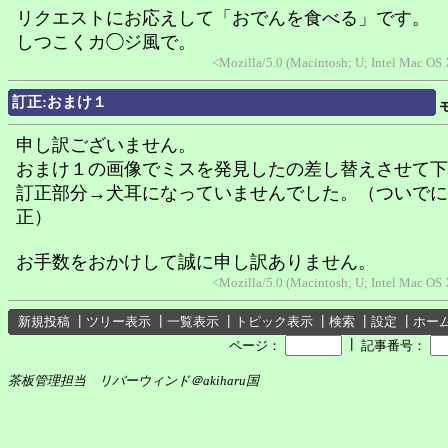
リクエストにお応えして「おでんを食べる」です。
しつこくカ◯ジ風で。
<Mozilla/5.0 (Macintosh; U; Intel Mac OS
訂正:おまけ１
申し訳ございません。
おまけ１の画像でミスを発見したの差し替えさせて下
訂正部分→犬耳になっていませんでした。（ついでに
正）
お手数をおかけして誠に申し訳ありません。
<Mozilla/5.0 (Macintosh; U; Intel Mac OS
新規投稿
┃
ツリー表示
┃
一覧表示
┃
トピック表示
┃
検索
┃
設定
┃
ホー
┃
ページ：
記事番号：
茶板管理担当 リバーウィンド＠akiharu国