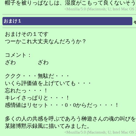
帽子を被りっぱなしは、湿度がこもって良くないそう
<Mozilla/5.0 (Macintosh; U; Intel Mac OS
おまけ１
おまけその１です
つーかこれ大丈夫なんだろうか？
コメント：
ざわ ざわ
ククク・・・無駄だ・・・
いくら評価値を上げていても・・・
忘れたっ・・・！
キレイさっぱりと・・・！
感情値はリセット・・・0・0からだっ・・・！
多くの人の共感を呼ぶであろう榊遊さんの魂の叫びを
某賭博黙示録風に描いてみました。
<Mozilla/5.0 (Macintosh; U; Intel Mac OS