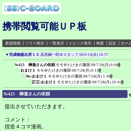
携帯閲覧可能ＵＰ板
新規投稿
┃
ツリー表示
┃
一覧表示
┃
トピック表示
┃
検索
┃
設定
┃
ホー
▼
完成物提出所１０
高原鋼一郎＠スタッフ
08/6/18(水) 18:57
№425 榊遊さんの依頼
モモ＠たけきの藩国
08/7/28(月) 0:04
おまけ１
モモ＠たけきの藩国
08/7/28(月) 0:13
Re:おまけ１
モモ＠たけきの藩国
08/7/28(月) 3:36
訂正:おまけ１
モモ＠たけきの藩国
08/7/28(月) 20:41
№425 榊遊さんの依頼
提出させていただきます。
コメント：
捏造４コマ漫画。