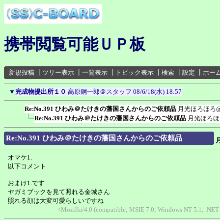
携帯閲覧可能ＵＰ板
新規投稿
┃
ツリー表示
┃
一覧表示
┃
トピック表示
┃
検索
┃
設定
┃
ホー
▼
完成物提出所１０
高原鋼一郎＠スタッフ
08/6/18(水) 18:57
Re:No.391 ひわみ＠たけきの藩国さんからのご依頼品
月光ほろほろ
Re:No.391 ひわみ＠たけきの藩国さんからのご依頼品
月光ほろほ
Re:No.391 ひわみ＠たけきの藩国さんからのご依頼品
オマケ1.
以下コメント
おまけ1.です
ヤガミブックを見て照れる金城さん
照れる顔は大変可愛らしいですね
<Mozilla/4.0 (compatible; MSIE 7.0; Windows NT 5.1; .NET