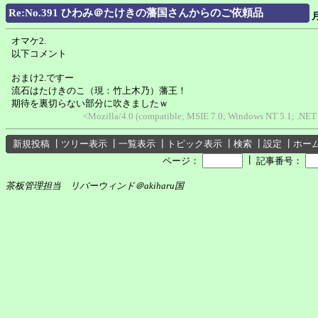
Re:No.391 ひわみ＠たけきの藩国さんからのご依頼品
オマケ2.
以下コメント
おまけ2.ですー
流石はたけきのこ（現：竹上木乃）藩王！
期待を裏切らない部分に吹きましたｗ
<Mozilla/4.0 (compatible; MSIE 7.0; Windows NT 5.1; .NET
新規投稿
┃
ツリー表示
┃
一覧表示
┃
トピック表示
┃
検索
┃
設定
┃
ホー
┃
ページ：
記事番号：
茶板管理担当 リバーウィンド＠akiharu国