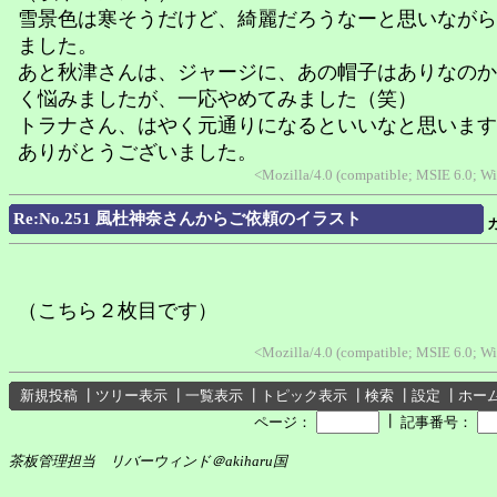
雪景色は寒そうだけど、綺麗だろうなーと思いながら
ました。
あと秋津さんは、ジャージに、あの帽子はありなのか
く悩みましたが、一応やめてみました（笑）
トラナさん、はやく元通りになるといいなと思います
ありがとうございました。
<Mozilla/4.0 (compatible; MSIE 6.0; 
Re:No.251 風杜神奈さんからご依頼のイラスト
（こちら２枚目です）
<Mozilla/4.0 (compatible; MSIE 6.0; 
新規投稿
┃
ツリー表示
┃
一覧表示
┃
トピック表示
┃
検索
┃
設定
┃
ホー
┃
ページ：
記事番号：
茶板管理担当 リバーウィンド＠akiharu国