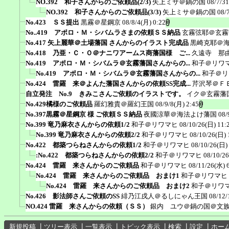
NO.392 和子さんからのご依頼品(2/3)
矢上ミサ＠鍋の国
08/7/3
NO.392 和子さんからのご依頼品(3/3)
矢上ミサ＠鍋の国
08/
No.423 ＳＳ提出
黒霧＠星鋼京
08/8/4(月) 0:22
No..419 アポロ・Ｍ・シバムラさまの依頼ＳＳ納品
玄霧弦耶＠玄霧
No.417 矢上麗華＠土場藩国 さんからのイラスト完成品
黒崎克耶＠
No.418 乃亜・Ｃ・Ｏ＠ナニワアームス商藩国様 ご...
久遠寺 那
No.419 アポロ・Ｍ・シバムラ＠玄霧藩国さんからの...
和子＠リワ
No.419 アポロ・Ｍ・シバムラ＠玄霧藩国さんからの...
和子＠リ
No.424 雷羅 来＠よんた藩国さんからの依頼SS完成...
芹沢琴＠Ｆ
自立発注 No.9 きみこさんご依頼のイラストです。
イク＠玄霧藩
No.429橘様のご依頼品
羅幻雅貴＠羅幻王国
08/9/8(月) 2:45
No.397黒霧＠星鋼京 様 ご依頼ＳＳ納品
夜國涼華＠海法よけ藩国
08/
No.399 竜乃麻衣さんからの依頼1/2
和子＠リワマヒ
08/10/26(日) 11:
No.399 竜乃麻衣さんからの依頼2/2
和子＠リワマヒ
08/10/26(日) 
No.422 都築つらねさんからの依頼1/2
和子＠リワマヒ
08/10/26(日)
:No.422 都築つらねさんからの依頼2/2
和子＠リワマヒ
08/10/26
No.424 雷羅 来さんからのご依頼品
和子＠リワマヒ
08/11/26(水) 
No.424 雷羅 来さんからのご依頼品 おまけ1
和子＠リワマヒ
No.424 雷羅 来さんからのご依頼品 おまけ2
和子＠リワ
No.426 影法師さんご依頼のSS
緋乃江戌人＠るしにゃん王国
08/12/
NO.424 雷羅 来さんからの依頼（ＳＳ）
銀内 ユウ＠鍋の国＠文
新規投稿
┃
ツリー表示
┃
一覧表示
┃
トピック表示
┃
検索
┃
設定
┃
ホー