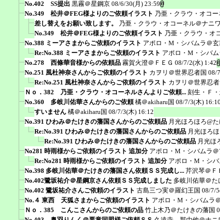
No.402 SS提出
黒霧＠星鋼京
08/6/30(月) 23:59
No.349 松井＠FEG様よりのご依頼イラスト
乃亜・クラウ・オコー
差し替えをお願い致します。
乃亜・クラウ・オコーネル＠ナニ
No.349 松井＠FEG様よりのご依頼イラスト
乃亜・クラウ・オ
No.388 ミーアさまからご依頼のイラスト
アポロ・M・シバムラ＠玄
Re:No.388 ミーアさまからご依頼のイラスト
アポロ・M・シバム
No.278 西條華音様からの依頼品
霧賀火澄＠ＦＥＧ
08/7/2(水) 1:42
No.251 風杜神奈さんからご依頼のイラスト
カヲリ＠世界忍者国
08/
Re:No.251 風杜神奈さんからご依頼のイラスト
カヲリ＠世界忍者
Ｎｏ．382 乃亜・クラウ・オコーネルさんよりご依頼...
刻生・Ｆ・
No.360 多岐川佑華さんからのご依頼
橘＠akiharu国
08/7/3(木) 16:1
すいません
橘＠akiharu国
08/7/3(木) 16:12
No.391 ひわみ＠たけきの藩国さんからのご依頼品
月光ほろほろ@た
Re:No.391 ひわみ＠たけきの藩国さんからのご依頼品
月光ほろほ
Re:No.391 ひわみ＠たけきの藩国さんからのご依頼品
月光ほ
No281 時雨様からご依頼のイラスト 追加分
アポロ・M・シバムラ＠
Re:No281 時雨様からご依頼のイラスト 追加分
アポロ・M・シバ
No.398 多岐川佑華＠たけきの藩国さん依頼ＳＳ完成し...
芹沢琴＠Ｆ
No.402鷺坂祐介＠星鋼京さん依頼ＳＳ完成しました
多岐川佑華＠た
No.402 鷺坂祐介さんご依頼のイラスト
古島三つ実＠羅幻王国
08/7/5
No.４ 東西 天狐さまからご依頼のイラスト
アポロ・M・シバムラ
Ｎｏ．385 こんこさんからのご依頼の品
竹上木乃＠たけきの藩国
0
No.403 奥羽りんく＠悪童同盟様ご依頼ＳＳ
久遠寺 那由他＠ナニ