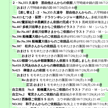
２・No,355 久遠寺 那由他さんからの依頼
八守時緒＠鍋の国
08/7/2
おまけ
八守時緒＠鍋の国
08/7/20(日) 0:44
【差し替え】:２・No,355 久遠寺 那由他さんからの...
八守時緒
No.413 むつき・荻野・ドラケン＠レンジャー連邦さん...
多岐川佑華
No.402鷺坂祐介＠星鋼京さん依頼の完成イラスト
黒崎克耶＠海法よ
No.407 多岐川佑華さまからご依頼のイラスト
アポロ・M・シバムラ
Re:No.407 多岐川佑華さまからご依頼のイラスト
アポロ・M・シ
No.396 船橋鷹大様からのご依頼品
松井@FEG
08/7/21(月) 22:50
Re:No.396 船橋鷹大様からのご依頼品
松井@FEG
08/7/21(月) 22:
No.387 松井さんからの依頼品
モモ＠たけきの藩国
08/7/25(金) 2:03
おまけ１
モモ＠たけきの藩国
08/7/25(金) 2:07
おまけ２
モモ＠たけきの藩国
08/7/26(土) 2:30
No.422都築つらね＠都築藩国さん依頼ＳＳ完成しました
多岐川佑華
No410 久珂あゆみさんからの御依頼品
影法師＠ながみ藩国
08/7/27(
№425 榊遊さんの依頼
モモ＠たけきの藩国
08/7/28(月) 0:04
おまけ１
モモ＠たけきの藩国
08/7/28(月) 0:13
Re:おまけ１
モモ＠たけきの藩国
08/7/28(月) 3:36
訂正:おまけ１
モモ＠たけきの藩国
08/7/28(月) 20:41
自立発注 No.8 船橋鷹大からご依頼のイラスト
アポロ・Ｍ・シバ
自立No,2 竜宮さんのご依頼の品
鷺坂祐介＠天領
08/7/29(火) 0:55
No412 西條様ご依頼ＳＳ
銀内 ユウ＠鍋の国
08/7/29(火) 21:49
NO.392 和子さんからのご依頼品(1/3)
矢上ミサ＠鍋の国
08/7/31(木)