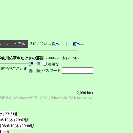
｜
ム
┃
マニュアル
1510 / 2741
←次へ
前へ→
多岐川佑華＠たけきの藩国
- 08/6/26(木) 21:56 -
引用なし
字脱字がございま
パスワード
2,096 hits
MSIE 6.0; Windows NT 5.1; SV1)＠hccdb6a852b.bai.ne.jp>
水) 23:51
/6/19(木) 20:03
国
08/6/19(木) 20:06
1:44