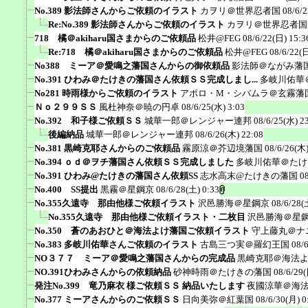
No.389 影法師さんからご依頼のイラスト
カヲリ＠世界忍者国
08/6/2
Re:No.389 影法師さんからご依頼のイラスト
カヲリ＠世界忍者国
718 橘＠akiharu国さまからのご依頼品
松井@FEG
08/6/22(日) 15:3
Re:718 橘＠akiharu国さまからのご依頼品
松井@FEG
08/6/22(日
No388 ミーア＠愛鳴之藩国さんからの御依頼品
影法師＠ながみ藩
No.391 ひわみ＠たけきの藩国さん依頼ＳＳ完成しまし...
多岐川佑華
No281 時雨様からご依頼のイラスト
アポロ・M・シバムラ＠玄霧藩
Ｎｏ２９９ＳＳ
風杜神奈＠暁の円卓
08/6/25(水) 3:03
No.392 和子様ご依頼ＳＳ
城華一郎＠レンジャー連邦
08/6/25(水) 2
後編納品
城華一郎＠レンジャー連邦
08/6/26(木) 22:08
No.381 黒崎克耶さんからのご依頼品
霧原涼＠芥辺境藩国
08/6/26(木)
No.394 ｏｄ＠ヲチ藩国さん依頼ＳＳ完成しました
多岐川佑華＠たけ
No.391 ひわみ@たけきの藩国さん依頼SS
志水高末@たけきの藩国
0
No.400 SS提出
黒霧＠星鋼京
08/6/28(土) 0:33
No.355久遠寺 那由他様ご依頼イラスト
沢邑勝海＠星鋼京
08/6/28(
No.355久遠寺 那由他様ご依頼イラスト・二枚目
沢邑勝海＠星
No.350 蒼のあおひと＠海法よけ藩国ご依頼イラスト
守上藤丸＠ナ
No.383 多岐川佑華さんご依頼のイラスト
古島三つ実＠羅幻王国
08/
NO３７７ ミーア＠愛鳴之藩国さんからの完成品
黒崎克耶＠海法
NO.391ひわみさんからの依頼納品
砂神時雨＠たけきの藩国
08/6/29(
発注No.399 竜乃麻衣 様ご依頼ＳＳ 納品いたします
夜國涼華＠海
No.377 ミーアさんからのご依頼ＳＳ
日向美弥＠紅葉国
08/6/30(月) 0