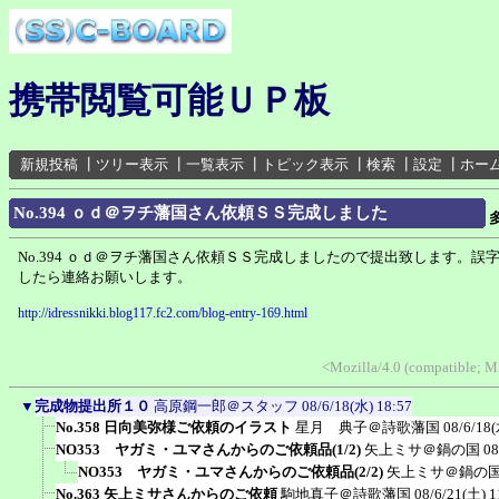
携帯閲覧可能ＵＰ板
新規投稿
┃
ツリー表示
┃
一覧表示
┃
トピック表示
┃
検索
┃
設定
┃
ホー
No.394 ｏｄ＠ヲチ藩国さん依頼ＳＳ完成しました
No.394 ｏｄ＠ヲチ藩国さん依頼ＳＳ完成しましたので提出致します。誤
したら連絡お願いします。
http://idressnikki.blog117.fc2.com/blog-entry-169.html
<Mozilla/4.0 (compatible; 
▼
完成物提出所１０
高原鋼一郎＠スタッフ
08/6/18(水) 18:57
No.358 日向美弥様ご依頼のイラスト
星月 典子＠詩歌藩国
08/6/18(
NO353 ヤガミ・ユマさんからのご依頼品(1/2)
矢上ミサ＠鍋の国
08
NO353 ヤガミ・ユマさんからのご依頼品(2/2)
矢上ミサ＠鍋の
No.363 矢上ミサさんからのご依頼
駒地真子＠詩歌藩国
08/6/21(土) 1