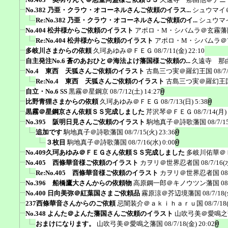
No.382 乃亜・クラウ・オコーネルさんご依頼のイラス...
シュウマイ
Re:No.382 乃亜・クラウ・オコーネルさんご依頼のイ...
シュウマ
No.404 松井様からご依頼のイラスト
アポロ・M・シバムラ＠玄霧藩
Re:No.404 松井様からご依頼のイラスト
アポロ・M・シバムラ＠
多岐川さまからの依頼
久珂あゆみ＠ＦＥＧ
08/7/11(金) 22:10
自主発注No.6 蒼のあおひと＠海法よけ藩国様ご依頼の...
久遠寺 那
No.4 東西 天狐さんご依頼のイラスト
古島三つ実＠羅幻王国
08/7
Re:No.4 東西 天狐さんご依頼のイラスト
古島三つ実＠羅幻王
自立・No.6 SS
黒霧＠星鋼京
08/7/12(土) 14:27
比野青狸さまからの依頼
久珂あゆみ＠ＦＥＧ
08/7/13(日) 5:38
黒霧＠星鋼京さん依頼ＳＳ完成しました
芹沢琴＠ＦＥＧ
08/7/14(月)
No.395 阪明日見さんご依頼のイラスト
駒地真子＠詩歌藩国
08/7/1
追加です
駒地真子＠詩歌藩国
08/7/15(火) 23:36
３枚目
駒地真子＠詩歌藩国
08/7/16(水) 0:00
No.409久珂あゆみ＠ＦＥＧさん依頼ＳＳ完成しました
多岐川佑華＠
No.405 西條華音様ご依頼のイラスト
カヲリ＠世界忍者国
08/7/16(
Re:No.405 西條華音様ご依頼のイラスト
カヲリ＠世界忍者国
08
No.396 船橋鷹大さんからの依頼物
高原鋼一郎＠キノウツン藩国
08
No.400 日向美弥＠紅葉国さまご依頼品
霧原涼＠芥辺境藩国
08/7/18(
237西條華音さんからのご依頼
忌闇装介＠ａｋｉｈａｒｕ国
08/7/18
No.348 よんた＠よんた藩国さんご依頼のイラスト
山吹弓美＠愛鳴之
おまけになります。
山吹弓美＠愛鳴之藩国
08/7/18(金) 20:02