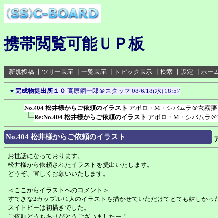
携帯閲覧可能ＵＰ板
新規投稿
┃
ツリー表示
┃
一覧表示
┃
トピック表示
┃
検索
┃
設定
┃
ホー
▼
完成物提出所１０
高原鋼一郎＠スタッフ
08/6/18(水) 18:57
No.404 松井様からご依頼のイラスト
アポロ・M・シバムラ＠玄霧藩
Re:No.404 松井様からご依頼のイラスト
アポロ・M・シバムラ＠
No.404 松井様からご依頼のイラスト
お世話になっております。
松井様から依頼されたイラストを提出いたします。
どうぞ、宜しくお願いいたします。
＜ここからイラストへのコメント＞
すてきな2カップル+1人のイラストを描かせていただけてとても嬉しかっ
スイトピーは初描きでした。
ご依頼どうもありがとうございましたー！