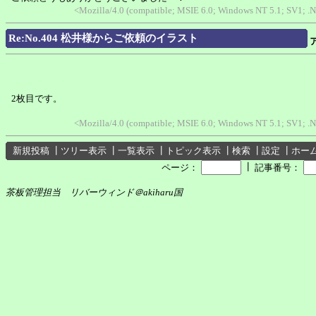
<Mozilla/4.0 (compatible; MSIE 6.0; Windows NT 5.1; SV1; .
Re:No.404 松井様からご依頼のイラスト
2枚目です。
<Mozilla/4.0 (compatible; MSIE 6.0; Windows NT 5.1; SV1; .
新規投稿
┃
ツリー表示
┃
一覧表示
┃
トピック表示
┃
検索
┃
設定
┃
ホー
┃
ページ：
記事番号：
茶板管理担当 リバーウィンド＠akiharu国