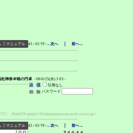
｜
ム
┃
マニュアル
45 / 63 ﾂﾘｰ
←次へ
前へ→
風杜神奈＠暁の円卓
- 08/6/25(水) 3:03 -
引用なし
パスワード
727; ...＠p6226-ipbfp1102tokaisakaetozai.aichi.ocn.ne.jp>
｜
ム
┃
マニュアル
45 / 63 ﾂﾘｰ
←次へ
前へ→