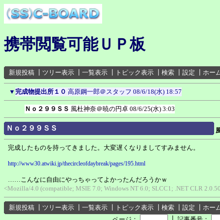
携帯閲覧可能ＵＰ板
新規投稿
┃
ツリー表示
┃
一覧表示
┃
トピック表示
┃
検索
┃
設定
┃
ホー
▼
完成物提出所１０
高原鋼一郎＠スタッフ
08/6/18(水) 18:57
Ｎｏ２９９ＳＳ
風杜神奈＠暁の円卓
08/6/25(水) 3:03
Ｎｏ２９９ＳＳ
完成したものを持ってきました。大変遅くなりましてすみません。
http://www30.atwiki.jp/thecircleofdaybreak/pages/195.html
……こんなに自由にやっちゃってよかったんだろうかｗ
<Mozilla/4.0 (compatible; MSIE 7.0; Windows NT 6.0; SLCC1; .NET CLR 2.0.50
新規投稿
┃
ツリー表示
┃
一覧表示
┃
トピック表示
┃
検索
┃
設定
┃
ホー
┃
ページ：
記事番号：