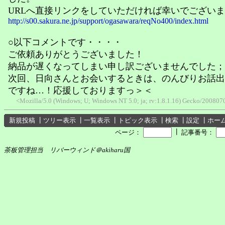
URLへ直接リンクをしていただければ幸いでござい
http://s00.sakura.ne.jp/support/ogasawara/reqNo400/index.html
○以下コメントです・・・・
ご依頼ありがとうございました！
納品が遅くなってしまい申し訳ございませんでした；
次回、日向さんとお会いするときは、のんびりお話出
ですね…！応援しておりますっ＞＜
<Mozilla/5.0 (Windows; U; Windows NT 5.0; ja; rv:1.8.1.16) Gecko/20080
新規投稿
┃
ツリー表示
┃
一覧表示
┃
トピック表示
┃
検索
┃
設定
┃
ホー
┃
ページ：
記事番号：
茶板管理担当 リバーウィンド＠akiharu国