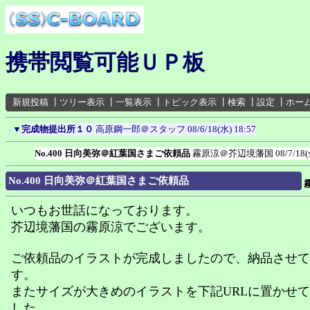
携帯閲覧可能ＵＰ板
新規投稿
┃
ツリー表示
┃
一覧表示
┃
トピック表示
┃
検索
┃
設定
┃
ホー
▼
完成物提出所１０
高原鋼一郎＠スタッフ
08/6/18(水) 18:57
No.400 日向美弥＠紅葉国さまご依頼品
霧原涼＠芥辺境藩国
08/7/18(
No.400 日向美弥＠紅葉国さまご依頼品
いつもお世話になっております。
芥辺境藩国の霧原涼でございます。
ご依頼品のイラストが完成しましたので、納品させて
す。
またサイズが大きめのイラストを下記URLに置かせ
した。