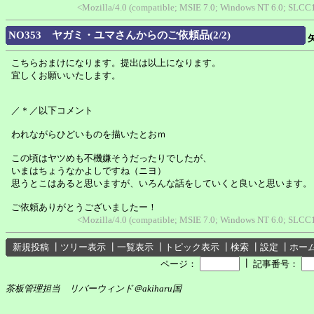
<Mozilla/4.0 (compatible; MSIE 7.0; Windows NT 6.0; SLCC1
NO353 ヤガミ・ユマさんからのご依頼品(2/2)
こちらおまけになります。提出は以上になります。
宜しくお願いいたします。
／＊／以下コメント
われながらひどいものを描いたとおｍ
この頃はヤツめも不機嫌そうだったりでしたが、
いまはちょうなかよしですね（ニヨ）
思うとこはあると思いますが、いろんな話をしていくと良いと思います。
ご依頼ありがとうございましたー！
<Mozilla/4.0 (compatible; MSIE 7.0; Windows NT 6.0; SLCC1
新規投稿
┃
ツリー表示
┃
一覧表示
┃
トピック表示
┃
検索
┃
設定
┃
ホー
┃
ページ：
記事番号：
茶板管理担当 リバーウィンド＠akiharu国