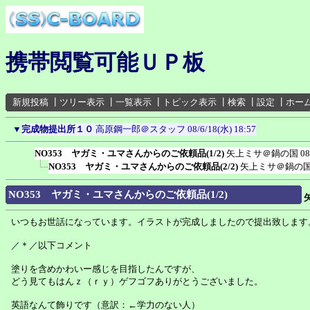
携帯閲覧可能ＵＰ板
新規投稿
┃
ツリー表示
┃
一覧表示
┃
トピック表示
┃
検索
┃
設定
┃
ホー
▼
完成物提出所１０
高原鋼一郎＠スタッフ
08/6/18(水) 18:57
NO353 ヤガミ・ユマさんからのご依頼品(1/2)
矢上ミサ＠鍋の国
08
NO353 ヤガミ・ユマさんからのご依頼品(2/2)
矢上ミサ＠鍋の
NO353 ヤガミ・ユマさんからのご依頼品(1/2)
いつもお世話になっています。イラストが完成しましたので提出致します
／＊／以下コメント
塗りを含めかわいー感じを目指したんですが、
どう見てもはんｚ（ｒｙ）ゲフゴフありがとうございました。
英語なんて飾りです（意訳：←学力のない人）