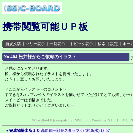
携帯閲覧可能ＵＰ板
新規投稿
┃
ツリー表示
┃
一覧表示
┃
トピック表示
┃
検索
┃
設定
┃
ホー
No.404 松井様からご依頼のイラスト
お世話になっております。
松井様から依頼されたイラストを提出いたします。
どうぞ、宜しくお願いいたします。
＜ここからイラストへのコメント＞
すてきな2カップル+1人のイラストを描かせていただけてとても嬉しかっ
スイトピーは初描きでした。
ご依頼どうもありがとうございましたー！
<Mozilla/4.0 (compatible; MSIE 6.0; Windows NT 5.1; SV1; .
▼
完成物提出所１０
高原鋼一郎＠スタッフ
08/6/18(水) 18:57