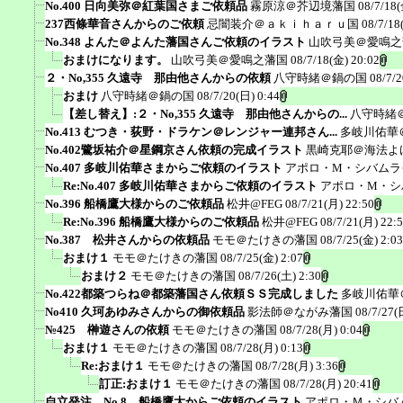
No.400 日向美弥＠紅葉国さまご依頼品
霧原涼＠芥辺境藩国
08/7/18(
237西條華音さんからのご依頼
忌闇装介＠ａｋｉｈａｒｕ国
08/7/18
No.348 よんた＠よんた藩国さんご依頼のイラスト
山吹弓美＠愛鳴之
おまけになります。
山吹弓美＠愛鳴之藩国
08/7/18(金) 20:02
２・No,355 久遠寺 那由他さんからの依頼
八守時緒＠鍋の国
08/7/2
おまけ
八守時緒＠鍋の国
08/7/20(日) 0:44
【差し替え】:２・No,355 久遠寺 那由他さんからの...
八守時緒
No.413 むつき・荻野・ドラケン＠レンジャー連邦さん...
多岐川佑華
No.402鷺坂祐介＠星鋼京さん依頼の完成イラスト
黒崎克耶＠海法よ
No.407 多岐川佑華さまからご依頼のイラスト
アポロ・M・シバムラ
Re:No.407 多岐川佑華さまからご依頼のイラスト
アポロ・M・シ
No.396 船橋鷹大様からのご依頼品
松井@FEG
08/7/21(月) 22:50
Re:No.396 船橋鷹大様からのご依頼品
松井@FEG
08/7/21(月) 22:
No.387 松井さんからの依頼品
モモ＠たけきの藩国
08/7/25(金) 2:03
おまけ１
モモ＠たけきの藩国
08/7/25(金) 2:07
おまけ２
モモ＠たけきの藩国
08/7/26(土) 2:30
No.422都築つらね＠都築藩国さん依頼ＳＳ完成しました
多岐川佑華
No410 久珂あゆみさんからの御依頼品
影法師＠ながみ藩国
08/7/27(
№425 榊遊さんの依頼
モモ＠たけきの藩国
08/7/28(月) 0:04
おまけ１
モモ＠たけきの藩国
08/7/28(月) 0:13
Re:おまけ１
モモ＠たけきの藩国
08/7/28(月) 3:36
訂正:おまけ１
モモ＠たけきの藩国
08/7/28(月) 20:41
自立発注 No.8 船橋鷹大からご依頼のイラスト
アポロ・Ｍ・シバ