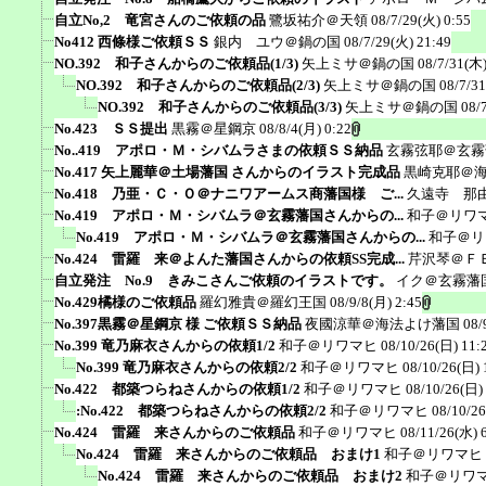
自立No,2 竜宮さんのご依頼の品
鷺坂祐介＠天領
08/7/29(火) 0:55
No412 西條様ご依頼ＳＳ
銀内 ユウ＠鍋の国
08/7/29(火) 21:49
NO.392 和子さんからのご依頼品(1/3)
矢上ミサ＠鍋の国
08/7/31(木)
NO.392 和子さんからのご依頼品(2/3)
矢上ミサ＠鍋の国
08/7/3
NO.392 和子さんからのご依頼品(3/3)
矢上ミサ＠鍋の国
08/
No.423 ＳＳ提出
黒霧＠星鋼京
08/8/4(月) 0:22
No..419 アポロ・Ｍ・シバムラさまの依頼ＳＳ納品
玄霧弦耶＠玄霧
No.417 矢上麗華＠土場藩国 さんからのイラスト完成品
黒崎克耶＠
No.418 乃亜・Ｃ・Ｏ＠ナニワアームス商藩国様 ご...
久遠寺 那
No.419 アポロ・Ｍ・シバムラ＠玄霧藩国さんからの...
和子＠リワ
No.419 アポロ・Ｍ・シバムラ＠玄霧藩国さんからの...
和子＠リ
No.424 雷羅 来＠よんた藩国さんからの依頼SS完成...
芹沢琴＠Ｆ
自立発注 No.9 きみこさんご依頼のイラストです。
イク＠玄霧藩
No.429橘様のご依頼品
羅幻雅貴＠羅幻王国
08/9/8(月) 2:45
No.397黒霧＠星鋼京 様 ご依頼ＳＳ納品
夜國涼華＠海法よけ藩国
08/
No.399 竜乃麻衣さんからの依頼1/2
和子＠リワマヒ
08/10/26(日) 11:
No.399 竜乃麻衣さんからの依頼2/2
和子＠リワマヒ
08/10/26(日) 
No.422 都築つらねさんからの依頼1/2
和子＠リワマヒ
08/10/26(日)
:No.422 都築つらねさんからの依頼2/2
和子＠リワマヒ
08/10/26
No.424 雷羅 来さんからのご依頼品
和子＠リワマヒ
08/11/26(水) 
No.424 雷羅 来さんからのご依頼品 おまけ1
和子＠リワマヒ
No.424 雷羅 来さんからのご依頼品 おまけ2
和子＠リワ