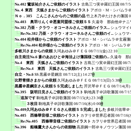
No.402 鷺坂祐介さんご依頼のイラスト
古島三つ実＠羅幻王国
08/7/5
No.４ 東西 天狐さまからご依頼のイラスト
アポロ・M・シバムラ
Ｎｏ．385 こんこさんからのご依頼の品
竹上木乃＠たけきの藩国
0
No.403 奥羽りんく＠悪童同盟様ご依頼ＳＳ
久遠寺 那由他＠ナニ
No.382 乃亜・クラウ・オコーネルさんご依頼のイラス...
シュウマイ
Re:No.382 乃亜・クラウ・オコーネルさんご依頼のイ...
シュウマ
No.404 松井様からご依頼のイラスト
アポロ・M・シバムラ＠玄霧藩
Re:No.404 松井様からご依頼のイラスト
アポロ・M・シバムラ＠
多岐川さまからの依頼
久珂あゆみ＠ＦＥＧ
08/7/11(金) 22:10
自主発注No.6 蒼のあおひと＠海法よけ藩国様ご依頼の...
久遠寺 那
No.4 東西 天狐さんご依頼のイラスト
古島三つ実＠羅幻王国
08/7
Re:No.4 東西 天狐さんご依頼のイラスト
古島三つ実＠羅幻王
自立・No.6 SS
黒霧＠星鋼京
08/7/12(土) 14:27
比野青狸さまからの依頼
久珂あゆみ＠ＦＥＧ
08/7/13(日) 5:38
黒霧＠星鋼京さん依頼ＳＳ完成しました
芹沢琴＠ＦＥＧ
08/7/14(月)
No.395 阪明日見さんご依頼のイラスト
駒地真子＠詩歌藩国
08/7/1
追加です
駒地真子＠詩歌藩国
08/7/15(火) 23:36
３枚目
駒地真子＠詩歌藩国
08/7/16(水) 0:00
No.409久珂あゆみ＠ＦＥＧさん依頼ＳＳ完成しました
多岐川佑華＠
No.405 西條華音様ご依頼のイラスト
カヲリ＠世界忍者国
08/7/16(
Re:No.405 西條華音様ご依頼のイラスト
カヲリ＠世界忍者国
08
No.396 船橋鷹大さんからの依頼物
高原鋼一郎＠キノウツン藩国
08