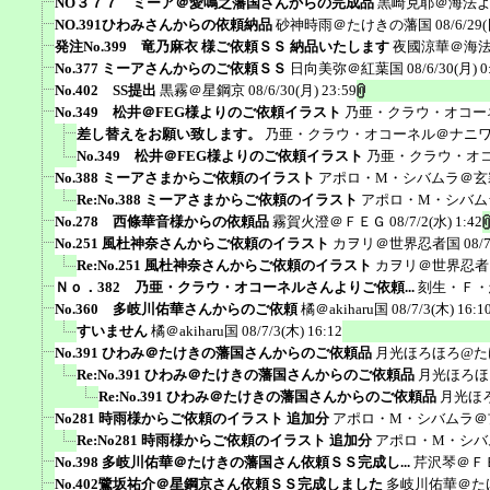
NO３７７ ミーア＠愛鳴之藩国さんからの完成品
黒崎克耶＠海法
NO.391ひわみさんからの依頼納品
砂神時雨＠たけきの藩国
08/6/29(
発注No.399 竜乃麻衣 様ご依頼ＳＳ 納品いたします
夜國涼華＠海
No.377 ミーアさんからのご依頼ＳＳ
日向美弥＠紅葉国
08/6/30(月) 0
No.402 SS提出
黒霧＠星鋼京
08/6/30(月) 23:59
No.349 松井＠FEG様よりのご依頼イラスト
乃亜・クラウ・オコー
差し替えをお願い致します。
乃亜・クラウ・オコーネル＠ナニ
No.349 松井＠FEG様よりのご依頼イラスト
乃亜・クラウ・オ
No.388 ミーアさまからご依頼のイラスト
アポロ・M・シバムラ＠玄
Re:No.388 ミーアさまからご依頼のイラスト
アポロ・M・シバム
No.278 西條華音様からの依頼品
霧賀火澄＠ＦＥＧ
08/7/2(水) 1:42
No.251 風杜神奈さんからご依頼のイラスト
カヲリ＠世界忍者国
08/
Re:No.251 風杜神奈さんからご依頼のイラスト
カヲリ＠世界忍者
Ｎｏ．382 乃亜・クラウ・オコーネルさんよりご依頼...
刻生・Ｆ・
No.360 多岐川佑華さんからのご依頼
橘＠akiharu国
08/7/3(木) 16:1
すいません
橘＠akiharu国
08/7/3(木) 16:12
No.391 ひわみ＠たけきの藩国さんからのご依頼品
月光ほろほろ@た
Re:No.391 ひわみ＠たけきの藩国さんからのご依頼品
月光ほろほ
Re:No.391 ひわみ＠たけきの藩国さんからのご依頼品
月光ほ
No281 時雨様からご依頼のイラスト 追加分
アポロ・M・シバムラ＠
Re:No281 時雨様からご依頼のイラスト 追加分
アポロ・M・シバ
No.398 多岐川佑華＠たけきの藩国さん依頼ＳＳ完成し...
芹沢琴＠Ｆ
No.402鷺坂祐介＠星鋼京さん依頼ＳＳ完成しました
多岐川佑華＠た