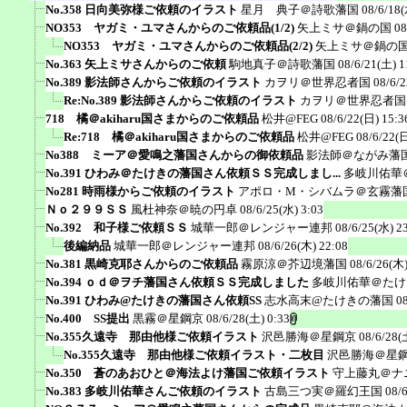
No.358 日向美弥様ご依頼のイラスト
星月 典子＠詩歌藩国
08/6/18(
NO353 ヤガミ・ユマさんからのご依頼品(1/2)
矢上ミサ＠鍋の国
08
NO353 ヤガミ・ユマさんからのご依頼品(2/2)
矢上ミサ＠鍋の
No.363 矢上ミサさんからのご依頼
駒地真子＠詩歌藩国
08/6/21(土) 1
No.389 影法師さんからご依頼のイラスト
カヲリ＠世界忍者国
08/6/2
Re:No.389 影法師さんからご依頼のイラスト
カヲリ＠世界忍者国
718 橘＠akiharu国さまからのご依頼品
松井@FEG
08/6/22(日) 15:3
Re:718 橘＠akiharu国さまからのご依頼品
松井@FEG
08/6/22(日
No388 ミーア＠愛鳴之藩国さんからの御依頼品
影法師＠ながみ藩
No.391 ひわみ＠たけきの藩国さん依頼ＳＳ完成しまし...
多岐川佑華
No281 時雨様からご依頼のイラスト
アポロ・M・シバムラ＠玄霧藩
Ｎｏ２９９ＳＳ
風杜神奈＠暁の円卓
08/6/25(水) 3:03
No.392 和子様ご依頼ＳＳ
城華一郎＠レンジャー連邦
08/6/25(水) 2
後編納品
城華一郎＠レンジャー連邦
08/6/26(木) 22:08
No.381 黒崎克耶さんからのご依頼品
霧原涼＠芥辺境藩国
08/6/26(木)
No.394 ｏｄ＠ヲチ藩国さん依頼ＳＳ完成しました
多岐川佑華＠たけ
No.391 ひわみ@たけきの藩国さん依頼SS
志水高末@たけきの藩国
0
No.400 SS提出
黒霧＠星鋼京
08/6/28(土) 0:33
No.355久遠寺 那由他様ご依頼イラスト
沢邑勝海＠星鋼京
08/6/28(
No.355久遠寺 那由他様ご依頼イラスト・二枚目
沢邑勝海＠星
No.350 蒼のあおひと＠海法よけ藩国ご依頼イラスト
守上藤丸＠ナ
No.383 多岐川佑華さんご依頼のイラスト
古島三つ実＠羅幻王国
08/