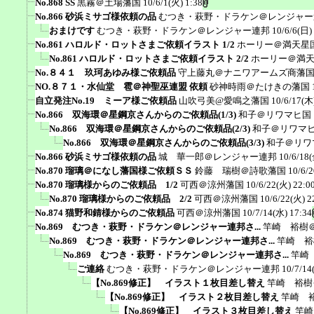
No.868 SS
黒霧＠土場藩国
10/6/1(火) 1:38
No.866 砂浜ミサゴ様依頼の品
むつき・萩野・ドラケン＠レンジャー
おまけです
むつき・萩野・ドラケン＠レンジャー連邦
10/6/6(日)
No.861 ハロルド・ロットさまご依頼イラスト 1/2
ホーリー＠満天星
No.861 ハロルド・ロットさまご依頼イラスト 2/2
ホーリー＠満
No.８４１ 玖珂あゆみ様ご依頼品
守上藤丸＠ナニワアームズ商藩
NO.８７１・水仙堂 雹＠神聖巫連盟 依頼
砂神時雨＠たけきの藩国
自立発注No.19 ミーア様ご依頼品
山吹弓美@愛鳴之藩国
10/6/17(木
No.866 双海環＠星鋼京さんからのご依頼品(1/3)
和子＠リワマヒ国
No.866 双海環＠星鋼京さんからのご依頼品(2/3)
和子＠リワマ
No.866 双海環＠星鋼京さんからのご依頼品(3/3)
和子＠リワ
No.866 砂浜ミサゴ様依頼の品
城 華一郎＠レンジャー連邦
10/6/18(
No.870 瑠璃＠になし藩国様ご依頼ＳＳ
鈴藤 瑞樹＠詩歌藩国
10/6/
No.870 瑠璃様からのご依頼品 1/2
可西＠涼州藩国
10/6/22(火) 22:0
No.870 瑠璃様からのご依頼品 2/2
可西＠涼州藩国
10/6/22(火) 2
No.874 猫野和錆様からのご依頼品
可西＠涼州藩国
10/7/14(水) 17:34
No.869 むつき・萩野・ドラケン＠レンジャー連邦さ...
竿崎 裕樹
No.869 むつき・萩野・ドラケン＠レンジャー連邦さ...
竿崎 裕
No.869 むつき・萩野・ドラケン＠レンジャー連邦さ...
竿崎
ご連絡
むつき・萩野・ドラケン＠レンジャー連邦
10/7/14
【No.869修正】 イラスト１枚目差し替え
竿崎 裕樹
【No.869修正】 イラスト２枚目差し替え
竿崎 
【No.869修正】 イラスト３枚目差し替え
竿崎