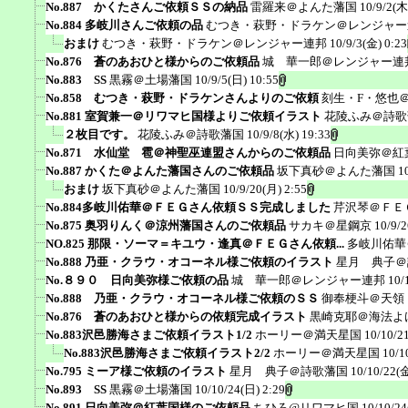
No.887 かくたさんご依頼ＳＳの納品
雷羅来＠よんた藩国
10/9/2(木
No.884 多岐川さんご依頼の品
むつき・萩野・ドラケン＠レンジャー
おまけ
むつき・萩野・ドラケン＠レンジャー連邦
10/9/3(金) 0:23
No.876 蒼のあおひと様からのご依頼品
城 華一郎＠レンジャー連
No.883 SS
黒霧＠土場藩国
10/9/5(日) 10:55
No.858 むつき・萩野・ドラケンさんよりのご依頼
刻生・F・悠也
No.881 室賀兼一＠リワマヒ国様よりご依頼イラスト
花陵ふみ＠詩歌
２枚目です。
花陵ふみ＠詩歌藩国
10/9/8(水) 19:33
No.871 水仙堂 雹＠神聖巫連盟さんからのご依頼品
日向美弥＠紅
No.887 かくた＠よんた藩国さんのご依頼品
坂下真砂＠よんた藩国
1
おまけ
坂下真砂＠よんた藩国
10/9/20(月) 2:55
No.884多岐川佑華＠ＦＥＧさん依頼ＳＳ完成しました
芹沢琴＠ＦＥ
No.875 奥羽りんく＠涼州藩国さんのご依頼品
サカキ＠星鋼京
10/9/
NO.825 那限・ソーマ＝キユウ・逢真＠ＦＥＧさん依頼...
多岐川佑華
No.888 乃亜・クラウ・オコーネル様ご依頼のイラスト
星月 典子＠
No.８９０ 日向美弥様ご依頼の品
城 華一郎＠レンジャー連邦
10/
No.888 乃亜・クラウ・オコーネル様ご依頼のＳＳ
御奉梗斗＠天領
No.876 蒼のあおひと様からの依頼完成イラスト
黒崎克耶＠海法よ
No.883沢邑勝海さまご依頼イラスト1/2
ホーリー＠満天星国
10/10/2
No.883沢邑勝海さまご依頼イラスト2/2
ホーリー＠満天星国
10/1
No.795 ミーア様ご依頼のイラスト
星月 典子＠詩歌藩国
10/10/22(金
No.893 SS
黒霧＠土場藩国
10/10/24(日) 2:29
No.891 日向美弥＠紅葉国様のご依頼品
ちひろ@リワマヒ国
10/10/24