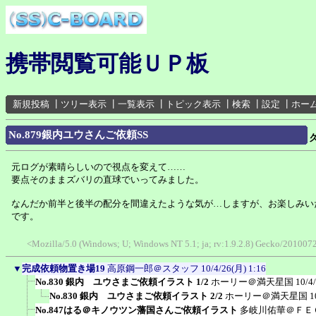
携帯閲覧可能ＵＰ板
新規投稿
┃
ツリー表示
┃
一覧表示
┃
トピック表示
┃
検索
┃
設定
┃
ホー
No.879銀内ユウさんご依頼SS
元ログが素晴らしいので視点を変えて……
要点そのままズバリの直球でいってみました。
なんだか前半と後半の配分を間違えたような気が…しますが、お楽しみい
です。
<Mozilla/5.0 (Windows; U; Windows NT 5.1; ja; rv:1.9.2.8) Gecko/20100
▼
完成依頼物置き場19
高原鋼一郎＠スタッフ
10/4/26(月) 1:16
No.830 銀内 ユウさまご依頼イラスト 1/2
ホーリー＠満天星国
10/4
No.830 銀内 ユウさまご依頼イラスト 2/2
ホーリー＠満天星国
1
No.847はる＠キノウツン藩国さんご依頼イラスト
多岐川佑華＠ＦＥ