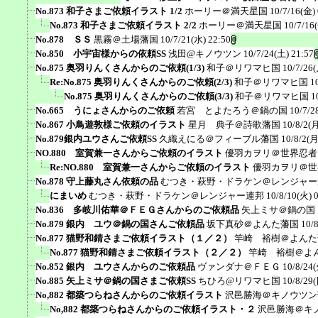
No.873 和子さまご依頼イラスト 1/2
ホーリー＠満天星国
10/7/16(金) 
No.873 和子さまご依頼イラスト 2/2
ホーリー＠満天星国
10/7/16
No.878 ＳＳ
黒霧＠土場藩国
10/7/21(水) 22:50
No.850 小宇宙様からの依頼SS
浅田@キノウツン
10/7/24(土) 21:57
No.875 奥羽りんくさんからのご依頼(1/3)
和子＠リワマヒ国
10/7/26(
Re:No.875 奥羽りんくさんからのご依頼(2/3)
和子＠リワマヒ国
1
No.875 奥羽りんくさんからのご依頼(3/3)
和子＠リワマヒ国
1
No.665 うにょさんからのご依頼
若宮 とよたろう＠鍋の国
10/7/2
No.867 小鳥遊敦様ご依頼のイラスト
星月 典子＠詩歌藩国
10/8/2(月
No.879銀内ユウさんご依頼SS
久織えにる＠フィーブル藩国
10/8/2(月
NO.880 室賀兼一さんからご依頼のイラスト
優羽カヲリ＠世界忍者
Re:NO.880 室賀兼一さんからご依頼のイラスト
優羽カヲリ＠世
No.878 守上藤丸さん依頼の品
むつき・萩野・ドラケン＠レンジャー
にまいめ
むつき・萩野・ドラケン＠レンジャー連邦
10/8/10(火) 
No.836 多岐川佑華＠ＦＥＧさんからのご依頼品
矢上ミサ＠鍋の国
No.879 銀内 ユウ＠鍋の国さんご依頼品
坂下真砂＠よんた藩国
10/
No.877 猫野和錆さまご依頼イラスト（１／２）
竿崎 裕樹＠よんた
No.877 猫野和錆さまご依頼イラスト（２／２）
竿崎 裕樹＠よ
No.852 銀内 ユウさんからのご依頼品
ヴァンダナ＠ＦＥＧ
10/8/24(
No.885 矢上ミサ＠鍋の国さまご依頼SS
ちひろ@リワマヒ国
10/8/29(
No,882 都築つらねさんからのご依頼イラスト
沢邑勝海＠キノウツン
No,882 都築つらねさんからのご依頼イラスト・２
沢邑勝海＠キ