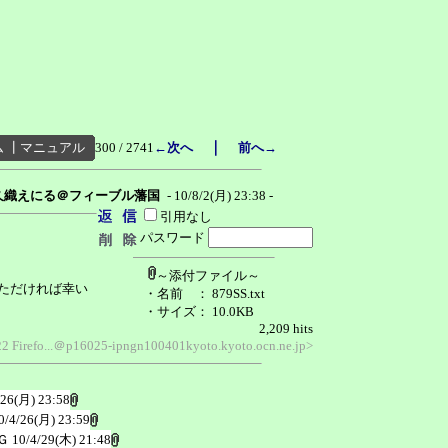
｜
ム
┃
マニュアル
300 / 2741
←次へ
前へ→
久織えにる＠フィーブル藩国
- 10/8/2(月) 23:38 -
引用なし
パスワード
～添付ファイル～
ただければ幸い
・名前
： 879SS.txt
・サイズ
： 10.0KB
2,209 hits
722 Firefo...＠p16025-ipngn100401kyoto.kyoto.ocn.ne.jp>
/26(月) 23:58
0/4/26(月) 23:59
Ｇ
10/4/29(木) 21:48