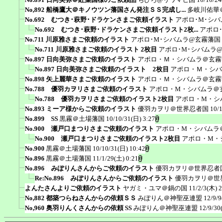
No,892 船橋鷹大＠キノウツン藩国さん発注ＳＳ完成し...
多岐川佑華
No.692 むつき･萩野･ドラケンさまご依頼イラスト
アポロ･M･シ
No.692 むつき･萩野･ドラケンさまご依頼イラスト2枚...
アポロ
No.711 川原雅さまご依頼のイラスト
アポロ･M･シバムラ@玄霧藩国
No.711 川原雅さまご依頼のイラスト 2枚目
アポロ･M･シバムラ
No.897 日向美弥さまご依頼のイラスト
アポロ・Ｍ・シバムラ＠玄霧
No.897 日向美弥さまご依頼のイラスト 2枚目
アポロ・Ｍ・シバ
No.898 矢上麗華さまご依頼のイラスト
アポロ・Ｍ・シバムラ＠玄霧
No.788 優羽カヲリさまご依頼のイラスト
アポロ・M・シバムラ＠
No.788 優羽カヲリさまご依頼のイラスト2枚目
アポロ・M・シ
No.893 ミーア様からご依頼のイラスト
優羽カヲリ＠世界忍者国
10/
No.899 SS
黒霧＠土場藩国
10/10/31(日) 3:27
No.900 瀬戸口まつりさまご依頼のイラスト
アポロ・M・シバムラ
No.900 瀬戸口まつりさまご依頼のイラスト2枚目
アポロ・M・
No.900
黒霧＠土場藩国
10/10/31(日) 10:42
No.896
黒霧＠土場藩国
11/1/29(土) 0:21
No.896 みぽりんさんからご依頼のイラスト
優羽カヲリ＠世界忍者
Re:No.896 みぽりんさんからご依頼のイラスト
優羽カヲリ＠世
よんたさんよりご依頼のイラスト
ヤガミ・ユマ＠鍋の国
11/2/3(木) 2
No,882 都築つらねさんからの依頼ＳＳ
みぽりん＠神聖巫連盟
12/9/9
No,960 奥羽りんくさんからの依頼 SS
みぽりん＠神聖巫連盟
12/9/30