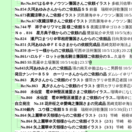
Re:No.847はる＠キノウツン藩国さんご依頼イラスト
多岐川佑華
No.854 久珂あゆみさんからのご依頼品ＳＳ
鈴藤 瑞樹＠詩歌藩国
1
No.673夜國涼華さんご依頼イラスト
沢邑勝海＠キノウツン藩国
10/5
Re:No.673夜國涼華さんご依頼イラスト
沢邑勝海＠キノウツン藩
No.744 平 祥子＠リワマヒ国 様ご依頼ＳＳ
夜國涼華＠ゴロネコ藩
Ｎｏ．816 星月典子様からのご依頼の品
鷺坂祐介＠天領
10/5/5(水)
No.824 瀬戸口まつり＠宰相府藩国さんからのご依頼品
日向美弥＠
No.851 久珂あゆみ＠ＦＥＧさまからの依頼完成品
黒崎克耶＠海法よ
No.859 ホーリー様からのご依頼品
可西＠涼州藩国
10/5/12(水) 20:22
No.861ハロルド・ロット@無名騎士藩国様ご依頼分のＳ...
久遠寺 
No.865 SS
黒霧＠土場藩国
10/5/14(金) 23:57
No843久珂あゆみさんのご依頼品
瑛の南天＠後ほねっこ男爵領
10/5
発注ナンバー８５９ ホーリーさんからのご依頼の品
ダムレイ＠リ
No.863 真夕さんからご依頼のイラスト
優羽カヲリ＠世界忍者国
10
Re:No.863 真夕さんからご依頼のイラスト
優羽カヲリ＠世界忍
No.860 水仙堂 雹＠神聖巫連盟さまご依頼のイラス...
瑠璃＠にな
No.860 水仙堂 雹＠神聖巫連盟さまご依頼のイラス...
瑠璃＠に
自立発注 No.18 花井柾之＠愛鳴之藩国さまの完成品
黒崎克耶＠海
No.830銀内 ユウ様ご依頼ＳＳ
鈴藤 瑞樹＠詩歌藩国
10/5/30(日) 1
No.864 矢上麗華＠天領様からのご依頼イラスト（1/3）
竿崎 裕樹
No.864 矢上麗華＠天領様からのご依頼イラスト（2/3）
竿崎 裕
No.864 矢上麗華＠天領様からのご依頼イラスト（3/3）
竿崎 裕