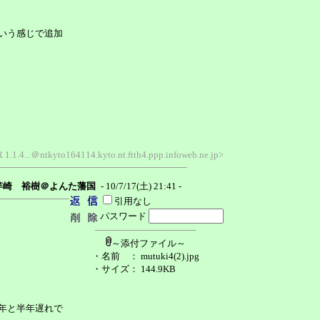
いう感じで追加
1.1.4...＠ntkyto164114.kyto.nt.ftth4.ppp.infoweb.ne.jp>
竿崎 裕樹＠よんた藩国
- 10/7/17(土) 21:41 -
引用なし
パスワード
～添付ファイル～
・名前
： mutuki4(2).jpg
・サイズ
： 144.9KB
年と半年遅れで