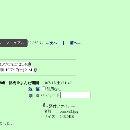
｜
ム
┃
マニュアル
32 / 63 ﾂﾘｰ
←次へ
前へ→
10/7/17(土) 21:40
藩国
10/7/17(土) 21:41
竿崎 裕樹＠よんた藩国
- 10/7/17(土) 21:40 -
引用なし
パスワード
～添付ファイル～
・名前
： omake3.jpg
・サイズ
： 143.9KB
ました。