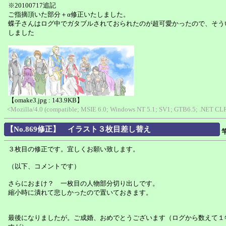
※20100717追記
ご指摘頂いた部分＋α修正いたしました。
蝶子さんはログ中でガタブルされておられたのが超可愛かったので、そう
しました
【omake3.jpg : 143.9KB】
<Mozilla/4.0 (compatible; MSIE 6.0; Windows NT 5.1; SV1; GTB6.5; .NET CLR 
【No.869修正】 イラスト３枚目差し替え
３枚目の修正です。宜しくお願い致します。
（以下、コメントです）
さらにおまけ？ 一枚目の人物部分切り出しです。
縮小時に潰れて悲しかったので置いておきます。
最後になりましたが。ご成婚、おめでとうございます（ログから数えて１