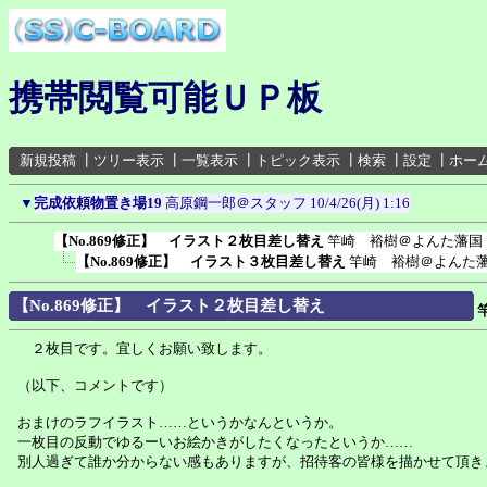
携帯閲覧可能ＵＰ板
新規投稿
┃
ツリー表示
┃
一覧表示
┃
トピック表示
┃
検索
┃
設定
┃
ホー
▼
完成依頼物置き場19
高原鋼一郎＠スタッフ
10/4/26(月) 1:16
【No.869修正】 イラスト２枚目差し替え
竿崎 裕樹＠よんた藩国
【No.869修正】 イラスト３枚目差し替え
竿崎 裕樹＠よんた
【No.869修正】 イラスト２枚目差し替え
２枚目です。宜しくお願い致します。
（以下、コメントです）
おまけのラフイラスト……というかなんというか。
一枚目の反動でゆるーいお絵かきがしたくなったというか……
別人過ぎて誰か分からない感もありますが、招待客の皆様を描かせて頂き