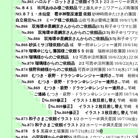
No.861 ハロルド・ロットさまご依頼イラスト 2/2
ホーリー＠満
No.８４１ 玖珂あゆみ様ご依頼品
守上藤丸＠ナニワアームズ商藩
NO.８７１・水仙堂 雹＠神聖巫連盟 依頼
砂神時雨＠たけきの藩国
自立発注No.19 ミーア様ご依頼品
山吹弓美@愛鳴之藩国
10/6/17(木
No.866 双海環＠星鋼京さんからのご依頼品(1/3)
和子＠リワマヒ国
No.866 双海環＠星鋼京さんからのご依頼品(2/3)
和子＠リワマ
No.866 双海環＠星鋼京さんからのご依頼品(3/3)
和子＠リワ
No.866 砂浜ミサゴ様依頼の品
城 華一郎＠レンジャー連邦
10/6/18(
No.870 瑠璃＠になし藩国様ご依頼ＳＳ
鈴藤 瑞樹＠詩歌藩国
10/6/
No.870 瑠璃様からのご依頼品 1/2
可西＠涼州藩国
10/6/22(火) 22:0
No.870 瑠璃様からのご依頼品 2/2
可西＠涼州藩国
10/6/22(火) 2
No.874 猫野和錆様からのご依頼品
可西＠涼州藩国
10/7/14(水) 17:34
No.869 むつき・萩野・ドラケン＠レンジャー連邦さ...
竿崎 裕樹
No.869 むつき・萩野・ドラケン＠レンジャー連邦さ...
竿崎 裕
No.869 むつき・萩野・ドラケン＠レンジャー連邦さ...
竿崎
ご連絡
むつき・萩野・ドラケン＠レンジャー連邦
10/7/14
【No.869修正】 イラスト１枚目差し替え
竿崎 裕樹
【No.869修正】 イラスト２枚目差し替え
竿崎 
【No.869修正】 イラスト３枚目差し替え
竿崎
No.873 和子さまご依頼イラスト 1/2
ホーリー＠満天星国
10/7/16(金) 
No.873 和子さまご依頼イラスト 2/2
ホーリー＠満天星国
10/7/16
No.878 ＳＳ
黒霧＠土場藩国
10/7/21(水) 22:50
No.850 小宇宙様からの依頼SS
浅田@キノウツン
10/7/24(土) 21:57