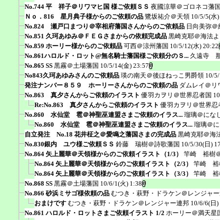
No.744 平 祥子＠リワマヒ国 様ご依頼ＳＳ
夜國涼華＠ゴロネコ藩
Ｎｏ．816 星月典子様からのご依頼の品
鷺坂祐介＠天領
10/5/5(水)
No.824 瀬戸口まつり＠宰相府藩国さんからのご依頼品
日向美弥＠
No.851 久珂あゆみ＠ＦＥＧさまからの依頼完成品
黒崎克耶＠海法よ
No.859 ホーリー様からのご依頼品
可西＠涼州藩国
10/5/12(水) 20:22
No.861ハロルド・ロット@無名騎士藩国様ご依頼分のＳ...
久遠寺 
No.865 SS
黒霧＠土場藩国
10/5/14(金) 23:57
No843久珂あゆみさんのご依頼品
瑛の南天＠後ほねっこ男爵領
10/5
発注ナンバー８５９ ホーリーさんからのご依頼の品
ダムレイ＠リ
No.863 真夕さんからご依頼のイラスト
優羽カヲリ＠世界忍者国
10
Re:No.863 真夕さんからご依頼のイラスト
優羽カヲリ＠世界忍
No.860 水仙堂 雹＠神聖巫連盟さまご依頼のイラス...
瑠璃＠にな
No.860 水仙堂 雹＠神聖巫連盟さまご依頼のイラス...
瑠璃＠に
自立発注 No.18 花井柾之＠愛鳴之藩国さまの完成品
黒崎克耶＠海
No.830銀内 ユウ様ご依頼ＳＳ
鈴藤 瑞樹＠詩歌藩国
10/5/30(日) 1
No.864 矢上麗華＠天領様からのご依頼イラスト（1/3）
竿崎 裕樹
No.864 矢上麗華＠天領様からのご依頼イラスト（2/3）
竿崎 裕
No.864 矢上麗華＠天領様からのご依頼イラスト（3/3）
竿崎 裕
No.868 SS
黒霧＠土場藩国
10/6/1(火) 1:38
No.866 砂浜ミサゴ様依頼の品
むつき・萩野・ドラケン＠レンジャー
おまけです
むつき・萩野・ドラケン＠レンジャー連邦
10/6/6(日)
No.861 ハロルド・ロットさまご依頼イラスト 1/2
ホーリー＠満天星