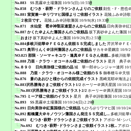
No.883 SS
黒霧＠土場藩国
10/9/5(日) 10:55
No.858 むつき・萩野・ドラケンさんよりのご依頼
刻生・F・悠也
No.881 室賀兼一＠リワマヒ国様よりご依頼イラスト
花陵ふみ＠詩歌
２枚目です。
花陵ふみ＠詩歌藩国
10/9/8(水) 19:33
No.871 水仙堂 雹＠神聖巫連盟さんからのご依頼品
日向美弥＠紅
No.887 かくた＠よんた藩国さんのご依頼品
坂下真砂＠よんた藩国
1
おまけ
坂下真砂＠よんた藩国
10/9/20(月) 2:55
No.884多岐川佑華＠ＦＥＧさん依頼ＳＳ完成しました
芹沢琴＠ＦＥ
No.875 奥羽りんく＠涼州藩国さんのご依頼品
サカキ＠星鋼京
10/9/
NO.825 那限・ソーマ＝キユウ・逢真＠ＦＥＧさん依頼...
多岐川佑華
No.888 乃亜・クラウ・オコーネル様ご依頼のイラスト
星月 典子＠
No.８９０ 日向美弥様ご依頼の品
城 華一郎＠レンジャー連邦
10/
No.888 乃亜・クラウ・オコーネル様ご依頼のＳＳ
御奉梗斗＠天領
No.876 蒼のあおひと様からの依頼完成イラスト
黒崎克耶＠海法よ
No.883沢邑勝海さまご依頼イラスト1/2
ホーリー＠満天星国
10/10/2
No.883沢邑勝海さまご依頼イラスト2/2
ホーリー＠満天星国
10/1
No.795 ミーア様ご依頼のイラスト
星月 典子＠詩歌藩国
10/10/22(金
No.893 SS
黒霧＠土場藩国
10/10/24(日) 2:29
No.891 日向美弥＠紅葉国様のご依頼品
ちひろ@リワマヒ国
10/10/24
No,892 船橋鷹大＠キノウツン藩国さん発注ＳＳ完成し...
多岐川佑華
No.692 むつき･萩野･ドラケンさまご依頼イラスト
アポロ･M･シ
No.692 むつき･萩野･ドラケンさまご依頼イラスト2枚...
アポロ