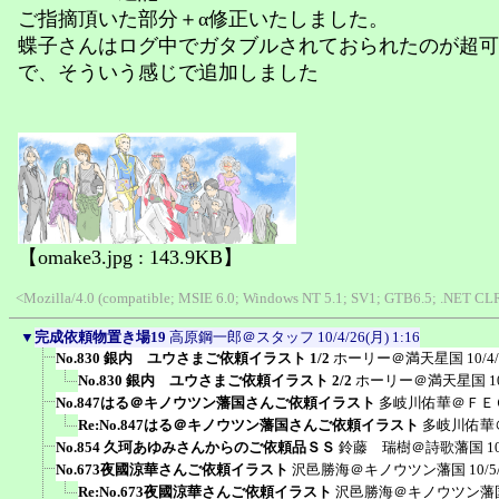
ご指摘頂いた部分＋α修正いたしました。
蝶子さんはログ中でガタブルされておられたのが超可
で、そういう感じで追加しました
【omake3.jpg : 143.9KB】
<Mozilla/4.0 (compatible; MSIE 6.0; Windows NT 5.1; SV1; GTB6.5; .NET CLR 
▼
完成依頼物置き場19
高原鋼一郎＠スタッフ
10/4/26(月) 1:16
No.830 銀内 ユウさまご依頼イラスト 1/2
ホーリー＠満天星国
10/4
No.830 銀内 ユウさまご依頼イラスト 2/2
ホーリー＠満天星国
1
No.847はる＠キノウツン藩国さんご依頼イラスト
多岐川佑華＠ＦＥ
Re:No.847はる＠キノウツン藩国さんご依頼イラスト
多岐川佑華
No.854 久珂あゆみさんからのご依頼品ＳＳ
鈴藤 瑞樹＠詩歌藩国
1
No.673夜國涼華さんご依頼イラスト
沢邑勝海＠キノウツン藩国
10/5
Re:No.673夜國涼華さんご依頼イラスト
沢邑勝海＠キノウツン藩