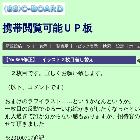
携帯閲覧可能ＵＰ板
新規投稿
┃
ツリー表示
┃
一覧表示
┃
トピック表示
┃
検索
┃
設定
┃
ホー
【No.869修正】 イラスト２枚目差し替え
２枚目です。宜しくお願い致します。
（以下、コメントです）
おまけのラフイラスト……というかなんというか。
一枚目の反動でゆるーいお絵かきがしたくなったとい
別人過ぎて誰か分からない感もありますが、招待客の
せて頂きました。
※20100717追記