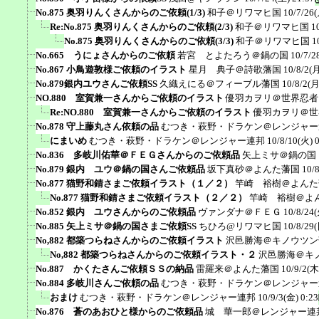
No.875 奥羽りんくさんからのご依頼(1/3)
和子＠リワマヒ国
10/7/26(
Re:No.875 奥羽りんくさんからのご依頼(2/3)
和子＠リワマヒ国
1
No.875 奥羽りんくさんからのご依頼(3/3)
和子＠リワマヒ国
1
No.665 うにょさんからのご依頼
若宮 とよたろう＠鍋の国
10/7/2
No.867 小鳥遊敦様ご依頼のイラスト
星月 典子＠詩歌藩国
10/8/2(月
No.879銀内ユウさんご依頼SS
久織えにる＠フィーブル藩国
10/8/2(月
NO.880 室賀兼一さんからご依頼のイラスト
優羽カヲリ＠世界忍者
Re:NO.880 室賀兼一さんからご依頼のイラスト
優羽カヲリ＠世
No.878 守上藤丸さん依頼の品
むつき・萩野・ドラケン＠レンジャー
にまいめ
むつき・萩野・ドラケン＠レンジャー連邦
10/8/10(火) 
No.836 多岐川佑華＠ＦＥＧさんからのご依頼品
矢上ミサ＠鍋の国
No.879 銀内 ユウ＠鍋の国さんご依頼品
坂下真砂＠よんた藩国
10/
No.877 猫野和錆さまご依頼イラスト（１／２）
竿崎 裕樹＠よんた
No.877 猫野和錆さまご依頼イラスト（２／２）
竿崎 裕樹＠よ
No.852 銀内 ユウさんからのご依頼品
ヴァンダナ＠ＦＥＧ
10/8/24(
No.885 矢上ミサ＠鍋の国さまご依頼SS
ちひろ@リワマヒ国
10/8/29(
No,882 都築つらねさんからのご依頼イラスト
沢邑勝海＠キノウツン
No,882 都築つらねさんからのご依頼イラスト・２
沢邑勝海＠キ
No.887 かくたさんご依頼ＳＳの納品
雷羅来＠よんた藩国
10/9/2(木
No.884 多岐川さんご依頼の品
むつき・萩野・ドラケン＠レンジャー
おまけ
むつき・萩野・ドラケン＠レンジャー連邦
10/9/3(金) 0:23
No.876 蒼のあおひと様からのご依頼品
城 華一郎＠レンジャー連