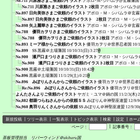
No.711 川原雅さまご依頼のイラスト
アポロ･M･シバムラ@玄霧藩国
No.711 川原雅さまご依頼のイラスト 2枚目
アポロ･M･シバムラ
No.897 日向美弥さまご依頼のイラスト
アポロ・Ｍ・シバムラ＠玄霧
No.897 日向美弥さまご依頼のイラスト 2枚目
アポロ・Ｍ・シバ
No.898 矢上麗華さまご依頼のイラスト
アポロ・Ｍ・シバムラ＠玄霧
No.788 優羽カヲリさまご依頼のイラスト
アポロ・M・シバムラ＠
No.788 優羽カヲリさまご依頼のイラスト2枚目
アポロ・M・シ
No.893 ミーア様からご依頼のイラスト
優羽カヲリ＠世界忍者国
10/
No.899 SS
黒霧＠土場藩国
10/10/31(日) 3:27
No.900 瀬戸口まつりさまご依頼のイラスト
アポロ・M・シバムラ
No.900 瀬戸口まつりさまご依頼のイラスト2枚目
アポロ・M・
No.900
黒霧＠土場藩国
10/10/31(日) 10:42
No.896
黒霧＠土場藩国
11/1/29(土) 0:21
No.896 みぽりんさんからご依頼のイラスト
優羽カヲリ＠世界忍者
Re:No.896 みぽりんさんからご依頼のイラスト
優羽カヲリ＠世
よんたさんよりご依頼のイラスト
ヤガミ・ユマ＠鍋の国
11/2/3(木) 2
No,882 都築つらねさんからの依頼ＳＳ
みぽりん＠神聖巫連盟
12/9/9
No,960 奥羽りんくさんからの依頼 SS
みぽりん＠神聖巫連盟
12/9/30
新規投稿
┃
ツリー表示
┃
一覧表示
┃
トピック表示
┃
検索
┃
設定
┃
ホー
┃
ページ：
記事番号：
茶板管理担当 リバーウィンド＠akiharu国