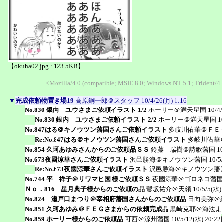
【okuha02.jpg : 123.5KB】
<Mozilla/4.0 (compatible; MSIE 8.0; Windows NT 5.1; Trident/
▼
完成依頼物置き場19
高原鋼一郎＠スタッフ
10/4/26(月) 1:16
No.830 銀内 ユウさまご依頼イラスト 1/2
ホーリー＠満天星国
10/4
No.830 銀内 ユウさまご依頼イラスト 2/2
ホーリー＠満天星国
1
No.847はる＠キノウツン藩国さんご依頼イラスト
多岐川佑華＠ＦＥ
Re:No.847はる＠キノウツン藩国さんご依頼イラスト
多岐川佑華
No.854 久珂あゆみさんからのご依頼品ＳＳ
鈴藤 瑞樹＠詩歌藩国
1
No.673夜國涼華さんご依頼イラスト
沢邑勝海＠キノウツン藩国
10/5
Re:No.673夜國涼華さんご依頼イラスト
沢邑勝海＠キノウツン藩
No.744 平 祥子＠リワマヒ国 様ご依頼ＳＳ
夜國涼華＠ゴロネコ藩
Ｎｏ．816 星月典子様からのご依頼の品
鷺坂祐介＠天領
10/5/5(水)
No.824 瀬戸口まつり＠宰相府藩国さんからのご依頼品
日向美弥＠
No.851 久珂あゆみ＠ＦＥＧさまからの依頼完成品
黒崎克耶＠海法よ
No.859 ホーリー様からのご依頼品
可西＠涼州藩国
10/5/12(水) 20:22