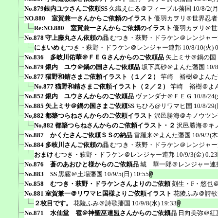
No.879銀内ユウさんご依頼SS
久織えにる＠フィーブル藩国
10/8/2(月
NO.880 室賀兼一さんからご依頼のイラスト
優羽カヲリ＠世界忍者
Re:NO.880 室賀兼一さんからご依頼のイラスト
優羽カヲリ＠世
No.878 守上藤丸さん依頼の品
むつき・萩野・ドラケン＠レンジャー
にまいめ
むつき・萩野・ドラケン＠レンジャー連邦
10/8/10(火) 
No.836 多岐川佑華＠ＦＥＧさんからのご依頼品
矢上ミサ＠鍋の国
No.879 銀内 ユウ＠鍋の国さんご依頼品
坂下真砂＠よんた藩国
10/
No.877 猫野和錆さまご依頼イラスト（１／２）
竿崎 裕樹＠よんた
No.877 猫野和錆さまご依頼イラスト（２／２）
竿崎 裕樹＠よ
No.852 銀内 ユウさんからのご依頼品
ヴァンダナ＠ＦＥＧ
10/8/24(
No.885 矢上ミサ＠鍋の国さまご依頼SS
ちひろ@リワマヒ国
10/8/29(
No,882 都築つらねさんからのご依頼イラスト
沢邑勝海＠キノウツン
No,882 都築つらねさんからのご依頼イラスト・２
沢邑勝海＠キ
No.887 かくたさんご依頼ＳＳの納品
雷羅来＠よんた藩国
10/9/2(木
No.884 多岐川さんご依頼の品
むつき・萩野・ドラケン＠レンジャー
おまけ
むつき・萩野・ドラケン＠レンジャー連邦
10/9/3(金) 0:23
No.876 蒼のあおひと様からのご依頼品
城 華一郎＠レンジャー連
No.883 SS
黒霧＠土場藩国
10/9/5(日) 10:55
No.858 むつき・萩野・ドラケンさんよりのご依頼
刻生・F・悠也
No.881 室賀兼一＠リワマヒ国様よりご依頼イラスト
花陵ふみ＠詩歌
２枚目です。
花陵ふみ＠詩歌藩国
10/9/8(水) 19:33
No.871 水仙堂 雹＠神聖巫連盟さんからのご依頼品
日向美弥＠紅