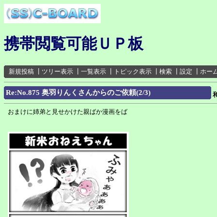
携帯閲覧可能ＵＰ板
新規投稿
┃
ツリー表示
┃
一覧表示
┃
トピック表示
┃
検索
┃
設定
┃
ホー
Re:No.875 奥羽りんくさんからのご依頼(2/3)
おまけに姉弟と見せかけた親ばか漫画をば