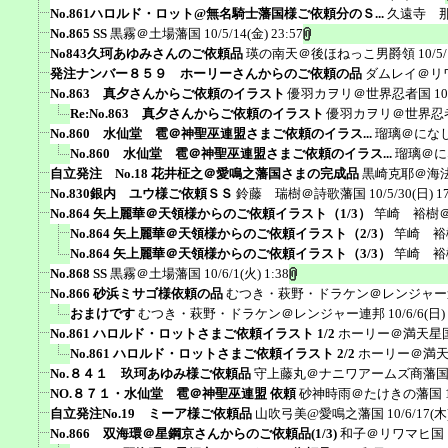
No.861ハロルド・ロット@無名騎士藩国様ご依頼分のＳ...
久遠寺 
No.865 SS
黒霧＠土場藩国
10/5/14(金) 23:57
No843久珂あゆみさんのご依頼品
瑛の南天＠後ほねっこ男爵領
10/5
発注ナンバー８５９ ホーリーさんからのご依頼の品
ダムレイ＠リ
No.863 真夕さんからご依頼のイラスト
優羽カヲリ＠世界忍者国
10
Re:No.863 真夕さんからご依頼のイラスト
優羽カヲリ＠世界忍
No.860 水仙堂 雹＠神聖巫連盟さまご依頼のイラス...
瑠璃＠にな
No.860 水仙堂 雹＠神聖巫連盟さまご依頼のイラス...
瑠璃＠に
自立発注 No.18 花井柾之＠愛鳴之藩国さまの完成品
黒崎克耶＠海
No.830銀内 ユウ様ご依頼ＳＳ
鈴藤 瑞樹＠詩歌藩国
10/5/30(日) 1
No.864 矢上麗華＠天領様からのご依頼イラスト（1/3）
竿崎 裕樹
No.864 矢上麗華＠天領様からのご依頼イラスト（2/3）
竿崎 裕
No.864 矢上麗華＠天領様からのご依頼イラスト（3/3）
竿崎 裕
No.868 SS
黒霧＠土場藩国
10/6/1(火) 1:38
No.866 砂浜ミサゴ様依頼の品
むつき・萩野・ドラケン＠レンジャー
おまけです
むつき・萩野・ドラケン＠レンジャー連邦
10/6/6(日)
No.861 ハロルド・ロットさまご依頼イラスト 1/2
ホーリー＠満天星
No.861 ハロルド・ロットさまご依頼イラスト 2/2
ホーリー＠満
No.８４１ 玖珂あゆみ様ご依頼品
守上藤丸＠ナニワアームズ商藩
NO.８７１・水仙堂 雹＠神聖巫連盟 依頼
砂神時雨＠たけきの藩国
自立発注No.19 ミーア様ご依頼品
山吹弓美@愛鳴之藩国
10/6/17(木
No.866 双海環＠星鋼京さんからのご依頼品(1/3)
和子＠リワマヒ国