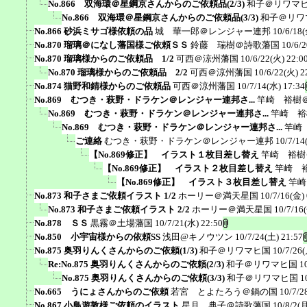
No.866 双海環＠星鋼京さんからのご依頼品(2/3)
和子＠リワマ
No.866 双海環＠星鋼京さんからのご依頼品(3/3)
和子＠リワ
No.866 砂浜ミサゴ様依頼の品
城 華一郎＠レンジャー連邦
10/6/18(
No.870 瑠璃＠になし藩国様ご依頼ＳＳ
鈴藤 瑞樹＠詩歌藩国
10/6/
No.870 瑠璃様からのご依頼品 1/2
可西＠涼州藩国
10/6/22(火) 22:0
No.870 瑠璃様からのご依頼品 2/2
可西＠涼州藩国
10/6/22(火) 2
No.874 猫野和錆様からのご依頼品
可西＠涼州藩国
10/7/14(水) 17:34
No.869 むつき・萩野・ドラケン＠レンジャー連邦さ...
竿崎 裕樹
No.869 むつき・萩野・ドラケン＠レンジャー連邦さ...
竿崎 裕
No.869 むつき・萩野・ドラケン＠レンジャー連邦さ...
竿崎
ご連絡
むつき・萩野・ドラケン＠レンジャー連邦
10/7/14
【No.869修正】 イラスト１枚目差し替え
竿崎 裕樹
【No.869修正】 イラスト２枚目差し替え
竿崎 
【No.869修正】 イラスト３枚目差し替え
竿崎
No.873 和子さまご依頼イラスト 1/2
ホーリー＠満天星国
10/7/16(金) 
No.873 和子さまご依頼イラスト 2/2
ホーリー＠満天星国
10/7/16
No.878 ＳＳ
黒霧＠土場藩国
10/7/21(水) 22:50
No.850 小宇宙様からの依頼SS
浅田@キノウツン
10/7/24(土) 21:57
No.875 奥羽りんくさんからのご依頼(1/3)
和子＠リワマヒ国
10/7/26(
Re:No.875 奥羽りんくさんからのご依頼(2/3)
和子＠リワマヒ国
1
No.875 奥羽りんくさんからのご依頼(3/3)
和子＠リワマヒ国
1
No.665 うにょさんからのご依頼
若宮 とよたろう＠鍋の国
10/7/2
No.867 小鳥遊敦様ご依頼のイラスト
星月 典子＠詩歌藩国
10/8/2(月