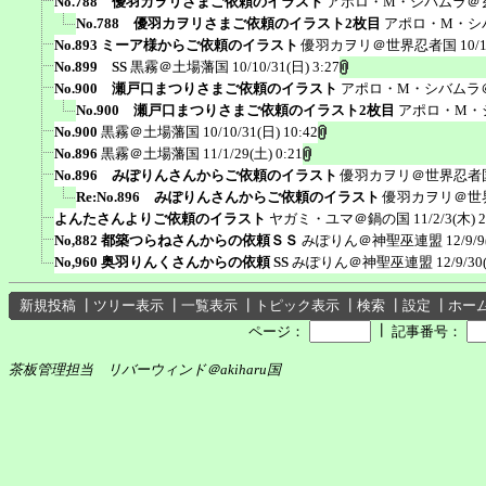
No.788 優羽カヲリさまご依頼のイラスト
アポロ・M・シバムラ＠
No.788 優羽カヲリさまご依頼のイラスト2枚目
アポロ・M・シ
No.893 ミーア様からご依頼のイラスト
優羽カヲリ＠世界忍者国
10/
No.899 SS
黒霧＠土場藩国
10/10/31(日) 3:27
No.900 瀬戸口まつりさまご依頼のイラスト
アポロ・M・シバムラ
No.900 瀬戸口まつりさまご依頼のイラスト2枚目
アポロ・M・
No.900
黒霧＠土場藩国
10/10/31(日) 10:42
No.896
黒霧＠土場藩国
11/1/29(土) 0:21
No.896 みぽりんさんからご依頼のイラスト
優羽カヲリ＠世界忍者
Re:No.896 みぽりんさんからご依頼のイラスト
優羽カヲリ＠世
よんたさんよりご依頼のイラスト
ヤガミ・ユマ＠鍋の国
11/2/3(木) 2
No,882 都築つらねさんからの依頼ＳＳ
みぽりん＠神聖巫連盟
12/9/9
No,960 奥羽りんくさんからの依頼 SS
みぽりん＠神聖巫連盟
12/9/30
新規投稿
┃
ツリー表示
┃
一覧表示
┃
トピック表示
┃
検索
┃
設定
┃
ホー
┃
ページ：
記事番号：
茶板管理担当 リバーウィンド＠akiharu国