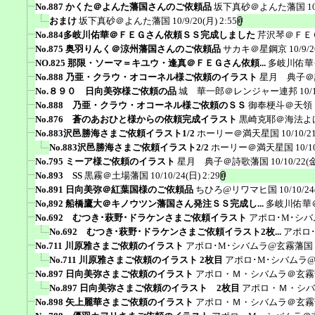
No.887 かくた＠よんた藩国さんのご依頼品
坂下真砂＠よんた藩国
1
おまけ
坂下真砂＠よんた藩国
10/9/20(月) 2:55
No.884多岐川佑華＠ＦＥＧさん依頼ＳＳ完成しました
芹沢琴＠ＦＥ
No.875 奥羽りんく＠涼州藩国さんのご依頼品
サカキ＠星鋼京
10/9/
NO.825 那限・ソーマ＝キユウ・逢真＠ＦＥＧさん依頼...
多岐川佑華
No.888 乃亜・クラウ・オコーネル様ご依頼のイラスト
星月 典子＠
No.８９０ 日向美弥様ご依頼の品
城 華一郎＠レンジャー連邦
10/
No.888 乃亜・クラウ・オコーネル様ご依頼のＳＳ
御奉梗斗＠天領
No.876 蒼のあおひと様からの依頼完成イラスト
黒崎克耶＠海法よ
No.883沢邑勝海さまご依頼イラスト1/2
ホーリー＠満天星国
10/10/2
No.883沢邑勝海さまご依頼イラスト2/2
ホーリー＠満天星国
10/1
No.795 ミーア様ご依頼のイラスト
星月 典子＠詩歌藩国
10/10/22(金
No.893 SS
黒霧＠土場藩国
10/10/24(日) 2:29
No.891 日向美弥＠紅葉国様のご依頼品
ちひろ@リワマヒ国
10/10/24
No,892 船橋鷹大＠キノウツン藩国さん発注ＳＳ完成し...
多岐川佑華
No.692 むつき･萩野･ドラケンさまご依頼イラスト
アポロ･M･シ
No.692 むつき･萩野･ドラケンさまご依頼イラスト2枚...
アポロ
No.711 川原雅さまご依頼のイラスト
アポロ･M･シバムラ@玄霧藩国
No.711 川原雅さまご依頼のイラスト 2枚目
アポロ･M･シバムラ
No.897 日向美弥さまご依頼のイラスト
アポロ・Ｍ・シバムラ＠玄霧
No.897 日向美弥さまご依頼のイラスト 2枚目
アポロ・Ｍ・シバ
No.898 矢上麗華さまご依頼のイラスト
アポロ・Ｍ・シバムラ＠玄霧