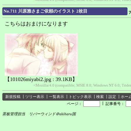
No.711 川原雅さまご依頼のイラスト 2枚目
こちらはおまけになります
【101026miyabi2.jpg : 39.1KB】
<Mozilla/4.0 (compatible; MSIE 8.0; Windows NT 6.0; Tride
新規投稿
┃
ツリー表示
┃
一覧表示
┃
トピック表示
┃
検索
┃
設定
┃
ホー
┃
ページ：
記事番号：
茶板管理担当 リバーウィンド＠akiharu国