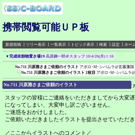
携帯閲覧可能ＵＰ板
新規投稿
┃
ツリー表示
┃
一覧表示
┃
トピック表示
┃
検索
┃
設定
┃
ホー
▼
完成依頼物置き場19
高原鋼一郎＠スタッフ
10/4/26(月) 1:16
No.711 川原雅さまご依頼のイラスト
アポロ･M･シバムラ@玄霧藩国
No.711 川原雅さまご依頼のイラスト 2枚目
アポロ･M･シバムラ
No.711 川原雅さまご依頼のイラスト
スタッフの皆様にご連絡をいただきましてから大変遅
になってしまい、大変申し訳ございません。
ご迷惑をおかけしました。
ご依頼いただきましたイラストを提出させていただき
／ここからイラストへのコメント／