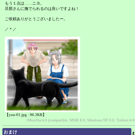
もう１点は……ニヨ。
旦那さんに撫でられるのは良いですよね！
ご依頼ありがとうございましたー。
／＊／
【yuu-01.jpg : 96.3KB】
<Mozilla/4.0 (compatible; MSIE 8.0; Windows NT 6.0; Trident/4.
おまけ