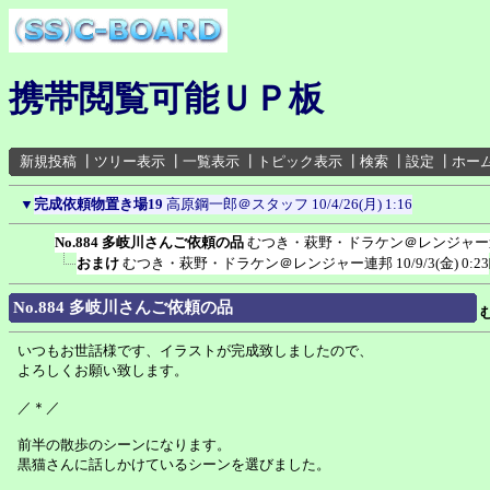
携帯閲覧可能ＵＰ板
新規投稿
┃
ツリー表示
┃
一覧表示
┃
トピック表示
┃
検索
┃
設定
┃
ホー
▼
完成依頼物置き場19
高原鋼一郎＠スタッフ
10/4/26(月) 1:16
No.884 多岐川さんご依頼の品
むつき・萩野・ドラケン＠レンジャー
おまけ
むつき・萩野・ドラケン＠レンジャー連邦
10/9/3(金) 0:23
No.884 多岐川さんご依頼の品
いつもお世話様です、イラストが完成致しましたので、
よろしくお願い致します。
／＊／
前半の散歩のシーンになります。
黒猫さんに話しかけているシーンを選びました。