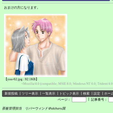
おまけの方になります。
【yuu-02.jpg : 92.1KB】
<Mozilla/4.0 (compatible; MSIE 8.0; Windows NT 6.0; Trident/4.
新規投稿
┃
ツリー表示
┃
一覧表示
┃
トピック表示
┃
検索
┃
設定
┃
ホー
┃
ページ：
記事番号：
茶板管理担当 リバーウィンド＠akiharu国