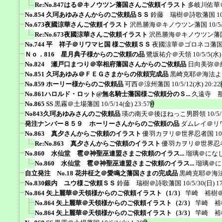
Re:No.847はる＠キノウツン藩国さんご依頼イラスト
多岐川佑華
No.854 久珂あゆみさんからのご依頼品ＳＳ
鈴藤 瑞樹＠詩歌藩国
1
No.673夜國涼華さんご依頼イラスト
沢邑勝海＠キノウツン藩国
10/5
Re:No.673夜國涼華さんご依頼イラスト
沢邑勝海＠キノウツン藩
No.744 平 祥子＠リワマヒ国 様ご依頼ＳＳ
夜國涼華＠ゴロネコ藩
Ｎｏ．816 星月典子様からのご依頼の品
鷺坂祐介＠天領
10/5/5(水)
No.824 瀬戸口まつり＠宰相府藩国さんからのご依頼品
日向美弥＠
No.851 久珂あゆみ＠ＦＥＧさまからの依頼完成品
黒崎克耶＠海法よ
No.859 ホーリー様からのご依頼品
可西＠涼州藩国
10/5/12(水) 20:22
No.861ハロルド・ロット@無名騎士藩国様ご依頼分のＳ...
久遠寺 
No.865 SS
黒霧＠土場藩国
10/5/14(金) 23:57
No843久珂あゆみさんのご依頼品
瑛の南天＠後ほねっこ男爵領
10/5
発注ナンバー８５９ ホーリーさんからのご依頼の品
ダムレイ＠リ
No.863 真夕さんからご依頼のイラスト
優羽カヲリ＠世界忍者国
10
Re:No.863 真夕さんからご依頼のイラスト
優羽カヲリ＠世界忍
No.860 水仙堂 雹＠神聖巫連盟さまご依頼のイラス...
瑠璃＠にな
No.860 水仙堂 雹＠神聖巫連盟さまご依頼のイラス...
瑠璃＠に
自立発注 No.18 花井柾之＠愛鳴之藩国さまの完成品
黒崎克耶＠海
No.830銀内 ユウ様ご依頼ＳＳ
鈴藤 瑞樹＠詩歌藩国
10/5/30(日) 1
No.864 矢上麗華＠天領様からのご依頼イラスト（1/3）
竿崎 裕樹
No.864 矢上麗華＠天領様からのご依頼イラスト（2/3）
竿崎 裕
No.864 矢上麗華＠天領様からのご依頼イラスト（3/3）
竿崎 裕