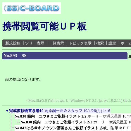
携帯閲覧可能ＵＰ板
新規投稿
┃
ツリー表示
┃
一覧表示
┃
トピック表示
┃
検索
┃
設定
┃
ホー
No.893 SS
SSの提出になります。
<Mozilla/5.0 (Windows; U; Windows NT 6.1; ja; rv:1.9.2.11) Ge
▼
完成依頼物置き場19
高原鋼一郎＠スタッフ
10/4/26(月) 1:16
No.830 銀内 ユウさまご依頼イラスト 1/2
ホーリー＠満天星国
10/4
No.830 銀内 ユウさまご依頼イラスト 2/2
ホーリー＠満天星国
1
No.847はる＠キノウツン藩国さんご依頼イラスト
多岐川佑華＠ＦＥ