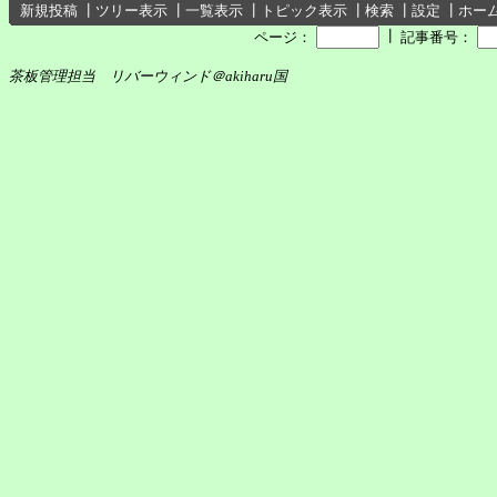
新規投稿
┃
ツリー表示
┃
一覧表示
┃
トピック表示
┃
検索
┃
設定
┃
ホー
┃
ページ：
記事番号：
茶板管理担当 リバーウィンド＠akiharu国