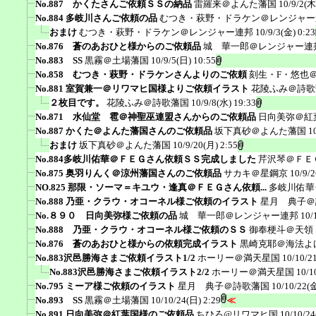
No.887 かくたさんご依頼ＳＳの納品
雷羅来＠よんた藩国
10/9/2(木
No.884 多岐川さんご依頼の品
むつき・萩野・ドラケン＠レンジャー
おまけ
むつき・萩野・ドラケン＠レンジャー連邦
10/9/3(金) 0:23
No.876 蒼のあおひと様からのご依頼品
城 華一郎＠レンジャー連
No.883 SS
黒霧＠土場藩国
10/9/5(日) 10:55
No.858 むつき・萩野・ドラケンさんよりのご依頼
刻生・F・悠也
No.881 室賀兼一＠リワマヒ国様よりご依頼イラスト
花陵ふみ＠詩歌
２枚目です。
花陵ふみ＠詩歌藩国
10/9/8(水) 19:33
No.871 水仙堂 雹＠神聖巫連盟さんからのご依頼品
日向美弥＠紅
No.887 かくた＠よんた藩国さんのご依頼品
坂下真砂＠よんた藩国
1
おまけ
坂下真砂＠よんた藩国
10/9/20(月) 2:55
No.884多岐川佑華＠ＦＥＧさん依頼ＳＳ完成しました
芹沢琴＠ＦＥ
No.875 奥羽りんく＠涼州藩国さんのご依頼品
サカキ＠星鋼京
10/9/
NO.825 那限・ソーマ＝キユウ・逢真＠ＦＥＧさん依頼...
多岐川佑華
No.888 乃亜・クラウ・オコーネル様ご依頼のイラスト
星月 典子＠
No.８９０ 日向美弥様ご依頼の品
城 華一郎＠レンジャー連邦
10/
No.888 乃亜・クラウ・オコーネル様ご依頼のＳＳ
御奉梗斗＠天領
No.876 蒼のあおひと様からの依頼完成イラスト
黒崎克耶＠海法よ
No.883沢邑勝海さまご依頼イラスト1/2
ホーリー＠満天星国
10/10/2
No.883沢邑勝海さまご依頼イラスト2/2
ホーリー＠満天星国
10/1
No.795 ミーア様ご依頼のイラスト
星月 典子＠詩歌藩国
10/10/22(金
No.893 SS
黒霧＠土場藩国
10/10/24(日) 2:29
≪
No.891 日向美弥＠紅葉国様のご依頼品
ちひろ@リワマヒ国
10/10/24