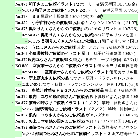
No.873 和子さまご依頼イラスト 1/2
ホーリー＠満天星国
10/7/16(金) 
No.873 和子さまご依頼イラスト 2/2
ホーリー＠満天星国
10/7/16
No.878 ＳＳ
黒霧＠土場藩国
10/7/21(水) 22:50
No.850 小宇宙様からの依頼SS
浅田@キノウツン
10/7/24(土) 21:57
No.875 奥羽りんくさんからのご依頼(1/3)
和子＠リワマヒ国
10/7/26(
Re:No.875 奥羽りんくさんからのご依頼(2/3)
和子＠リワマヒ国
1
No.875 奥羽りんくさんからのご依頼(3/3)
和子＠リワマヒ国
1
No.665 うにょさんからのご依頼
若宮 とよたろう＠鍋の国
10/7/2
No.867 小鳥遊敦様ご依頼のイラスト
星月 典子＠詩歌藩国
10/8/2(月
No.879銀内ユウさんご依頼SS
久織えにる＠フィーブル藩国
10/8/2(月
NO.880 室賀兼一さんからご依頼のイラスト
優羽カヲリ＠世界忍者
Re:NO.880 室賀兼一さんからご依頼のイラスト
優羽カヲリ＠世
No.878 守上藤丸さん依頼の品
むつき・萩野・ドラケン＠レンジャー
にまいめ
むつき・萩野・ドラケン＠レンジャー連邦
10/8/10(火) 
No.836 多岐川佑華＠ＦＥＧさんからのご依頼品
矢上ミサ＠鍋の国
No.879 銀内 ユウ＠鍋の国さんご依頼品
坂下真砂＠よんた藩国
10/
No.877 猫野和錆さまご依頼イラスト（１／２）
竿崎 裕樹＠よんた
No.877 猫野和錆さまご依頼イラスト（２／２）
竿崎 裕樹＠よ
No.852 銀内 ユウさんからのご依頼品
ヴァンダナ＠ＦＥＧ
10/8/24(
No.885 矢上ミサ＠鍋の国さまご依頼SS
ちひろ@リワマヒ国
10/8/29(
No,882 都築つらねさんからのご依頼イラスト
沢邑勝海＠キノウツン
No,882 都築つらねさんからのご依頼イラスト・２
沢邑勝海＠キ