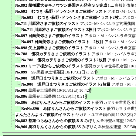
No,892 船橋鷹大＠キノウツン藩国さん発注ＳＳ完成し...
多岐川佑華
No.692 むつき･萩野･ドラケンさまご依頼イラスト
アポロ･M･シ
No.692 むつき･萩野･ドラケンさまご依頼イラスト2枚...
アポロ
No.711 川原雅さまご依頼のイラスト
アポロ･M･シバムラ@玄霧藩国
No.711 川原雅さまご依頼のイラスト 2枚目
アポロ･M･シバムラ
No.897 日向美弥さまご依頼のイラスト
アポロ・Ｍ・シバムラ＠玄霧
No.897 日向美弥さまご依頼のイラスト 2枚目
アポロ・Ｍ・シバ
No.898 矢上麗華さまご依頼のイラスト
アポロ・Ｍ・シバムラ＠玄霧
No.788 優羽カヲリさまご依頼のイラスト
アポロ・M・シバムラ＠
No.788 優羽カヲリさまご依頼のイラスト2枚目
アポロ・M・シ
No.893 ミーア様からご依頼のイラスト
優羽カヲリ＠世界忍者国
10/
No.899 SS
黒霧＠土場藩国
10/10/31(日) 3:27
No.900 瀬戸口まつりさまご依頼のイラスト
アポロ・M・シバムラ
No.900 瀬戸口まつりさまご依頼のイラスト2枚目
アポロ・M・
No.900
黒霧＠土場藩国
10/10/31(日) 10:42
No.896
黒霧＠土場藩国
11/1/29(土) 0:21
No.896 みぽりんさんからご依頼のイラスト
優羽カヲリ＠世界忍者
Re:No.896 みぽりんさんからご依頼のイラスト
優羽カヲリ＠世
よんたさんよりご依頼のイラスト
ヤガミ・ユマ＠鍋の国
11/2/3(木) 2
No,882 都築つらねさんからの依頼ＳＳ
みぽりん＠神聖巫連盟
12/9/9
No,960 奥羽りんくさんからの依頼 SS
みぽりん＠神聖巫連盟
12/9/30