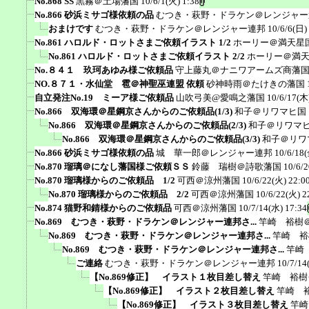
No.868 SS
黒霧＠土場藩国
10/6/1(火) 1:38
No.866 砂浜ミサゴ様依頼の品
むつき・萩野・ドラケン＠レンジャー
おまけです
むつき・萩野・ドラケン＠レンジャー連邦
10/6/6(日)
No.861 ハロルド・ロットさまご依頼イラスト 1/2
ホーリー＠満天星
No.861 ハロルド・ロットさまご依頼イラスト 2/2
ホーリー＠満
No.８４１ 玖珂あゆみ様ご依頼品
守上藤丸＠ナニワアームズ商藩
NO.８７１・水仙堂 雹＠神聖巫連盟 依頼
砂神時雨＠たけきの藩国
自立発注No.19 ミーア様ご依頼品
山吹弓美@愛鳴之藩国
10/6/17(木
No.866 双海環＠星鋼京さんからのご依頼品(1/3)
和子＠リワマヒ国
No.866 双海環＠星鋼京さんからのご依頼品(2/3)
和子＠リワマ
No.866 双海環＠星鋼京さんからのご依頼品(3/3)
和子＠リワ
No.866 砂浜ミサゴ様依頼の品
城 華一郎＠レンジャー連邦
10/6/18(
No.870 瑠璃＠になし藩国様ご依頼ＳＳ
鈴藤 瑞樹＠詩歌藩国
10/6/
No.870 瑠璃様からのご依頼品 1/2
可西＠涼州藩国
10/6/22(火) 22:0
No.870 瑠璃様からのご依頼品 2/2
可西＠涼州藩国
10/6/22(火) 2
No.874 猫野和錆様からのご依頼品
可西＠涼州藩国
10/7/14(水) 17:34
No.869 むつき・萩野・ドラケン＠レンジャー連邦さ...
竿崎 裕樹
No.869 むつき・萩野・ドラケン＠レンジャー連邦さ...
竿崎 裕
No.869 むつき・萩野・ドラケン＠レンジャー連邦さ...
竿崎
ご連絡
むつき・萩野・ドラケン＠レンジャー連邦
10/7/14
【No.869修正】 イラスト１枚目差し替え
竿崎 裕樹
【No.869修正】 イラスト２枚目差し替え
竿崎 
【No.869修正】 イラスト３枚目差し替え
竿崎