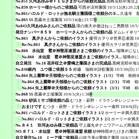
No.851 久珂あゆみ＠ＦＥＧさまからの依頼完成品
黒崎克耶＠海法よ
No.859 ホーリー様からのご依頼品
可西＠涼州藩国
10/5/12(水) 20:22
No.861ハロルド・ロット@無名騎士藩国様ご依頼分のＳ...
久遠寺 
No.865 SS
黒霧＠土場藩国
10/5/14(金) 23:57
No843久珂あゆみさんのご依頼品
瑛の南天＠後ほねっこ男爵領
10/5
発注ナンバー８５９ ホーリーさんからのご依頼の品
ダムレイ＠リ
No.863 真夕さんからご依頼のイラスト
優羽カヲリ＠世界忍者国
10
Re:No.863 真夕さんからご依頼のイラスト
優羽カヲリ＠世界忍
No.860 水仙堂 雹＠神聖巫連盟さまご依頼のイラス...
瑠璃＠にな
No.860 水仙堂 雹＠神聖巫連盟さまご依頼のイラス...
瑠璃＠に
自立発注 No.18 花井柾之＠愛鳴之藩国さまの完成品
黒崎克耶＠海
No.830銀内 ユウ様ご依頼ＳＳ
鈴藤 瑞樹＠詩歌藩国
10/5/30(日) 1
No.864 矢上麗華＠天領様からのご依頼イラスト（1/3）
竿崎 裕樹
No.864 矢上麗華＠天領様からのご依頼イラスト（2/3）
竿崎 裕
No.864 矢上麗華＠天領様からのご依頼イラスト（3/3）
竿崎 裕
No.868 SS
黒霧＠土場藩国
10/6/1(火) 1:38
No.866 砂浜ミサゴ様依頼の品
むつき・萩野・ドラケン＠レンジャー
おまけです
むつき・萩野・ドラケン＠レンジャー連邦
10/6/6(日)
No.861 ハロルド・ロットさまご依頼イラスト 1/2
ホーリー＠満天星
No.861 ハロルド・ロットさまご依頼イラスト 2/2
ホーリー＠満
No.８４１ 玖珂あゆみ様ご依頼品
守上藤丸＠ナニワアームズ商藩
NO.８７１・水仙堂 雹＠神聖巫連盟 依頼
砂神時雨＠たけきの藩国
自立発注No.19 ミーア様ご依頼品
山吹弓美@愛鳴之藩国
10/6/17(木