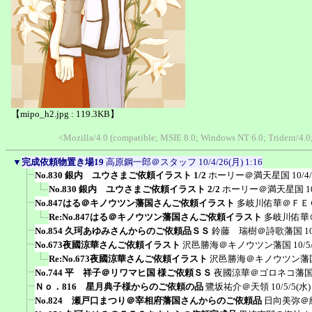
【mipo_h2.jpg : 119.3KB】
<Mozilla/4.0 (compatible; MSIE 8.0; Windows NT 6.0; Trident/4
▼
完成依頼物置き場19
高原鋼一郎＠スタッフ
10/4/26(月) 1:16
No.830 銀内 ユウさまご依頼イラスト 1/2
ホーリー＠満天星国
10/4
No.830 銀内 ユウさまご依頼イラスト 2/2
ホーリー＠満天星国
1
No.847はる＠キノウツン藩国さんご依頼イラスト
多岐川佑華＠ＦＥ
Re:No.847はる＠キノウツン藩国さんご依頼イラスト
多岐川佑華
No.854 久珂あゆみさんからのご依頼品ＳＳ
鈴藤 瑞樹＠詩歌藩国
1
No.673夜國涼華さんご依頼イラスト
沢邑勝海＠キノウツン藩国
10/5
Re:No.673夜國涼華さんご依頼イラスト
沢邑勝海＠キノウツン藩
No.744 平 祥子＠リワマヒ国 様ご依頼ＳＳ
夜國涼華＠ゴロネコ藩
Ｎｏ．816 星月典子様からのご依頼の品
鷺坂祐介＠天領
10/5/5(水)
No.824 瀬戸口まつり＠宰相府藩国さんからのご依頼品
日向美弥＠