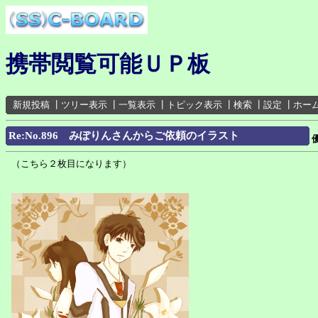
携帯閲覧可能ＵＰ板
新規投稿
┃
ツリー表示
┃
一覧表示
┃
トピック表示
┃
検索
┃
設定
┃
ホー
Re:No.896 みぽりんさんからご依頼のイラスト
（こちら２枚目になります）