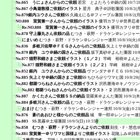
No.665 うにょさんからのご依頼
若宮 とよたろう＠鍋の国
10/7/2
No.867 小鳥遊敦様ご依頼のイラスト
星月 典子＠詩歌藩国
10/8/2(月
No.879銀内ユウさんご依頼SS
久織えにる＠フィーブル藩国
10/8/2(月
NO.880 室賀兼一さんからご依頼のイラスト
優羽カヲリ＠世界忍者
Re:NO.880 室賀兼一さんからご依頼のイラスト
優羽カヲリ＠世
No.878 守上藤丸さん依頼の品
むつき・萩野・ドラケン＠レンジャー
にまいめ
むつき・萩野・ドラケン＠レンジャー連邦
10/8/10(火) 
No.836 多岐川佑華＠ＦＥＧさんからのご依頼品
矢上ミサ＠鍋の国
No.879 銀内 ユウ＠鍋の国さんご依頼品
坂下真砂＠よんた藩国
10/
No.877 猫野和錆さまご依頼イラスト（１／２）
竿崎 裕樹＠よんた
No.877 猫野和錆さまご依頼イラスト（２／２）
竿崎 裕樹＠よ
No.852 銀内 ユウさんからのご依頼品
ヴァンダナ＠ＦＥＧ
10/8/24(
No.885 矢上ミサ＠鍋の国さまご依頼SS
ちひろ@リワマヒ国
10/8/29(
No,882 都築つらねさんからのご依頼イラスト
沢邑勝海＠キノウツン
No,882 都築つらねさんからのご依頼イラスト・２
沢邑勝海＠キ
No.887 かくたさんご依頼ＳＳの納品
雷羅来＠よんた藩国
10/9/2(木
No.884 多岐川さんご依頼の品
むつき・萩野・ドラケン＠レンジャー
おまけ
むつき・萩野・ドラケン＠レンジャー連邦
10/9/3(金) 0:23
No.876 蒼のあおひと様からのご依頼品
城 華一郎＠レンジャー連
No.883 SS
黒霧＠土場藩国
10/9/5(日) 10:55
No.858 むつき・萩野・ドラケンさんよりのご依頼
刻生・F・悠也
No.881 室賀兼一＠リワマヒ国様よりご依頼イラスト
花陵ふみ＠詩歌
２枚目です。
花陵ふみ＠詩歌藩国
10/9/8(水) 19:33