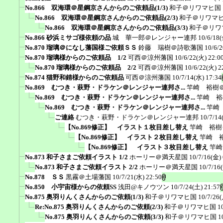
No.866 双海環＠星鋼京さんからのご依頼品(1/3)
和子＠リワマヒ国
No.866 双海環＠星鋼京さんからのご依頼品(2/3)
和子＠リワマ
No.866 双海環＠星鋼京さんからのご依頼品(3/3)
和子＠リワ
No.866 砂浜ミサゴ様依頼の品
城 華一郎＠レンジャー連邦
10/6/18(
No.870 瑠璃＠になし藩国様ご依頼ＳＳ
鈴藤 瑞樹＠詩歌藩国
10/6/
No.870 瑠璃様からのご依頼品 1/2
可西＠涼州藩国
10/6/22(火) 22:0
No.870 瑠璃様からのご依頼品 2/2
可西＠涼州藩国
10/6/22(火) 2
No.874 猫野和錆様からのご依頼品
可西＠涼州藩国
10/7/14(水) 17:34
No.869 むつき・萩野・ドラケン＠レンジャー連邦さ...
竿崎 裕樹
No.869 むつき・萩野・ドラケン＠レンジャー連邦さ...
竿崎 裕
No.869 むつき・萩野・ドラケン＠レンジャー連邦さ...
竿崎
ご連絡
むつき・萩野・ドラケン＠レンジャー連邦
10/7/14
【No.869修正】 イラスト１枚目差し替え
竿崎 裕樹
【No.869修正】 イラスト２枚目差し替え
竿崎 
【No.869修正】 イラスト３枚目差し替え
竿崎
No.873 和子さまご依頼イラスト 1/2
ホーリー＠満天星国
10/7/16(金) 
No.873 和子さまご依頼イラスト 2/2
ホーリー＠満天星国
10/7/16
No.878 ＳＳ
黒霧＠土場藩国
10/7/21(水) 22:50
No.850 小宇宙様からの依頼SS
浅田@キノウツン
10/7/24(土) 21:57
No.875 奥羽りんくさんからのご依頼(1/3)
和子＠リワマヒ国
10/7/26(
Re:No.875 奥羽りんくさんからのご依頼(2/3)
和子＠リワマヒ国
1
No.875 奥羽りんくさんからのご依頼(3/3)
和子＠リワマヒ国
1