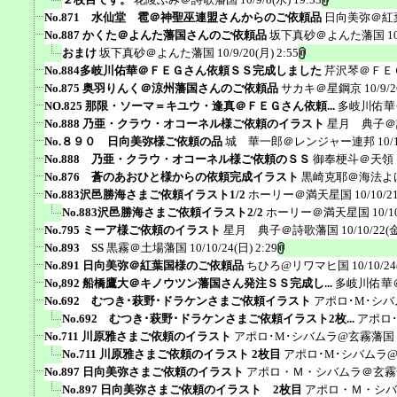
No.871 水仙堂 雹＠神聖巫連盟さんからのご依頼品
日向美弥＠紅
No.887 かくた＠よんた藩国さんのご依頼品
坂下真砂＠よんた藩国
1
おまけ
坂下真砂＠よんた藩国
10/9/20(月) 2:55
No.884多岐川佑華＠ＦＥＧさん依頼ＳＳ完成しました
芹沢琴＠ＦＥ
No.875 奥羽りんく＠涼州藩国さんのご依頼品
サカキ＠星鋼京
10/9/
NO.825 那限・ソーマ＝キユウ・逢真＠ＦＥＧさん依頼...
多岐川佑華
No.888 乃亜・クラウ・オコーネル様ご依頼のイラスト
星月 典子＠
No.８９０ 日向美弥様ご依頼の品
城 華一郎＠レンジャー連邦
10/
No.888 乃亜・クラウ・オコーネル様ご依頼のＳＳ
御奉梗斗＠天領
No.876 蒼のあおひと様からの依頼完成イラスト
黒崎克耶＠海法よ
No.883沢邑勝海さまご依頼イラスト1/2
ホーリー＠満天星国
10/10/2
No.883沢邑勝海さまご依頼イラスト2/2
ホーリー＠満天星国
10/1
No.795 ミーア様ご依頼のイラスト
星月 典子＠詩歌藩国
10/10/22(金
No.893 SS
黒霧＠土場藩国
10/10/24(日) 2:29
No.891 日向美弥＠紅葉国様のご依頼品
ちひろ@リワマヒ国
10/10/24
No,892 船橋鷹大＠キノウツン藩国さん発注ＳＳ完成し...
多岐川佑華
No.692 むつき･萩野･ドラケンさまご依頼イラスト
アポロ･M･シ
No.692 むつき･萩野･ドラケンさまご依頼イラスト2枚...
アポロ
No.711 川原雅さまご依頼のイラスト
アポロ･M･シバムラ@玄霧藩国
No.711 川原雅さまご依頼のイラスト 2枚目
アポロ･M･シバムラ
No.897 日向美弥さまご依頼のイラスト
アポロ・Ｍ・シバムラ＠玄霧
No.897 日向美弥さまご依頼のイラスト 2枚目
アポロ・Ｍ・シバ