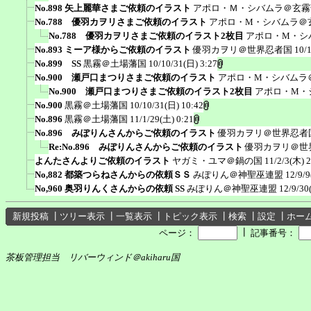
No.898 矢上麗華さまご依頼のイラスト
アポロ・Ｍ・シバムラ＠玄霧
No.788 優羽カヲリさまご依頼のイラスト
アポロ・M・シバムラ＠
No.788 優羽カヲリさまご依頼のイラスト2枚目
アポロ・M・シ
No.893 ミーア様からご依頼のイラスト
優羽カヲリ＠世界忍者国
10/
No.899 SS
黒霧＠土場藩国
10/10/31(日) 3:27
No.900 瀬戸口まつりさまご依頼のイラスト
アポロ・M・シバムラ
No.900 瀬戸口まつりさまご依頼のイラスト2枚目
アポロ・M・
No.900
黒霧＠土場藩国
10/10/31(日) 10:42
No.896
黒霧＠土場藩国
11/1/29(土) 0:21
No.896 みぽりんさんからご依頼のイラスト
優羽カヲリ＠世界忍者
Re:No.896 みぽりんさんからご依頼のイラスト
優羽カヲリ＠世
よんたさんよりご依頼のイラスト
ヤガミ・ユマ＠鍋の国
11/2/3(木) 2
No,882 都築つらねさんからの依頼ＳＳ
みぽりん＠神聖巫連盟
12/9/9
No,960 奥羽りんくさんからの依頼 SS
みぽりん＠神聖巫連盟
12/9/30
新規投稿
┃
ツリー表示
┃
一覧表示
┃
トピック表示
┃
検索
┃
設定
┃
ホー
┃
ページ：
記事番号：
茶板管理担当 リバーウィンド＠akiharu国