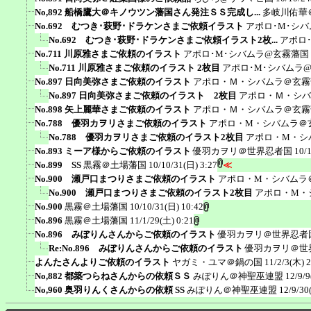
No,892 船橋鷹大＠キノウツン藩国さん発注ＳＳ完成し...
多岐川佑華
No.692 むつき･萩野･ドラケンさまご依頼イラスト
アポロ･M･シ
No.692 むつき･萩野･ドラケンさまご依頼イラスト2枚...
アポロ
No.711 川原雅さまご依頼のイラスト
アポロ･M･シバムラ@玄霧藩国
No.711 川原雅さまご依頼のイラスト 2枚目
アポロ･M･シバムラ
No.897 日向美弥さまご依頼のイラスト
アポロ・Ｍ・シバムラ＠玄霧
No.897 日向美弥さまご依頼のイラスト 2枚目
アポロ・Ｍ・シバ
No.898 矢上麗華さまご依頼のイラスト
アポロ・Ｍ・シバムラ＠玄霧
No.788 優羽カヲリさまご依頼のイラスト
アポロ・M・シバムラ＠
No.788 優羽カヲリさまご依頼のイラスト2枚目
アポロ・M・シ
No.893 ミーア様からご依頼のイラスト
優羽カヲリ＠世界忍者国
10/
No.899 SS
黒霧＠土場藩国
10/10/31(日) 3:27
≪
No.900 瀬戸口まつりさまご依頼のイラスト
アポロ・M・シバムラ
No.900 瀬戸口まつりさまご依頼のイラスト2枚目
アポロ・M・
No.900
黒霧＠土場藩国
10/10/31(日) 10:42
No.896
黒霧＠土場藩国
11/1/29(土) 0:21
No.896 みぽりんさんからご依頼のイラスト
優羽カヲリ＠世界忍者
Re:No.896 みぽりんさんからご依頼のイラスト
優羽カヲリ＠世
よんたさんよりご依頼のイラスト
ヤガミ・ユマ＠鍋の国
11/2/3(木) 2
No,882 都築つらねさんからの依頼ＳＳ
みぽりん＠神聖巫連盟
12/9/9
No,960 奥羽りんくさんからの依頼 SS
みぽりん＠神聖巫連盟
12/9/30