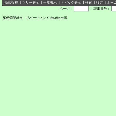
新規投稿
┃
ツリー表示
┃
一覧表示
┃
トピック表示
┃
検索
┃
設定
┃
ホー
┃
ページ：
記事番号：
茶板管理担当 リバーウィンド＠akiharu国