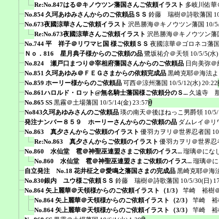
Re:No.847はる＠キノウツン藩国さんご依頼イラスト
多岐川佑華
No.854 久珂あゆみさんからのご依頼品ＳＳ
鈴藤 瑞樹＠詩歌藩国
1
No.673夜國涼華さんご依頼イラスト
沢邑勝海＠キノウツン藩国
10/5
Re:No.673夜國涼華さんご依頼イラスト
沢邑勝海＠キノウツン藩
No.744 平 祥子＠リワマヒ国 様ご依頼ＳＳ
夜國涼華＠ゴロネコ藩
Ｎｏ．816 星月典子様からのご依頼の品
鷺坂祐介＠天領
10/5/5(水)
No.824 瀬戸口まつり＠宰相府藩国さんからのご依頼品
日向美弥＠
No.851 久珂あゆみ＠ＦＥＧさまからの依頼完成品
黒崎克耶＠海法よ
No.859 ホーリー様からのご依頼品
可西＠涼州藩国
10/5/12(水) 20:22
No.861ハロルド・ロット@無名騎士藩国様ご依頼分のＳ...
久遠寺 
No.865 SS
黒霧＠土場藩国
10/5/14(金) 23:57
No843久珂あゆみさんのご依頼品
瑛の南天＠後ほねっこ男爵領
10/5
発注ナンバー８５９ ホーリーさんからのご依頼の品
ダムレイ＠リ
No.863 真夕さんからご依頼のイラスト
優羽カヲリ＠世界忍者国
10
Re:No.863 真夕さんからご依頼のイラスト
優羽カヲリ＠世界忍
No.860 水仙堂 雹＠神聖巫連盟さまご依頼のイラス...
瑠璃＠にな
No.860 水仙堂 雹＠神聖巫連盟さまご依頼のイラス...
瑠璃＠に
自立発注 No.18 花井柾之＠愛鳴之藩国さまの完成品
黒崎克耶＠海
No.830銀内 ユウ様ご依頼ＳＳ
鈴藤 瑞樹＠詩歌藩国
10/5/30(日) 1
No.864 矢上麗華＠天領様からのご依頼イラスト（1/3）
竿崎 裕樹
No.864 矢上麗華＠天領様からのご依頼イラスト（2/3）
竿崎 裕
No.864 矢上麗華＠天領様からのご依頼イラスト（3/3）
竿崎 裕