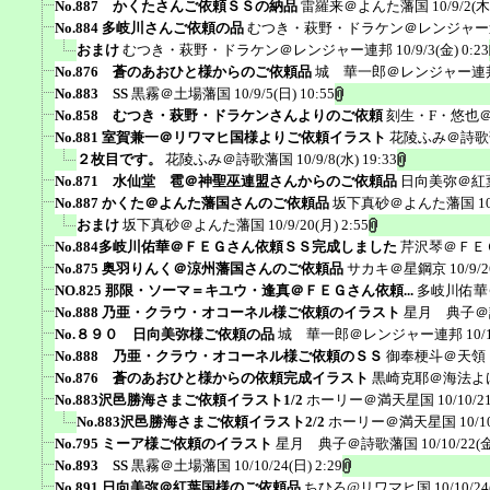
No.887 かくたさんご依頼ＳＳの納品
雷羅来＠よんた藩国
10/9/2(木
No.884 多岐川さんご依頼の品
むつき・萩野・ドラケン＠レンジャー
おまけ
むつき・萩野・ドラケン＠レンジャー連邦
10/9/3(金) 0:23
No.876 蒼のあおひと様からのご依頼品
城 華一郎＠レンジャー連
No.883 SS
黒霧＠土場藩国
10/9/5(日) 10:55
No.858 むつき・萩野・ドラケンさんよりのご依頼
刻生・F・悠也
No.881 室賀兼一＠リワマヒ国様よりご依頼イラスト
花陵ふみ＠詩歌
２枚目です。
花陵ふみ＠詩歌藩国
10/9/8(水) 19:33
No.871 水仙堂 雹＠神聖巫連盟さんからのご依頼品
日向美弥＠紅
No.887 かくた＠よんた藩国さんのご依頼品
坂下真砂＠よんた藩国
1
おまけ
坂下真砂＠よんた藩国
10/9/20(月) 2:55
No.884多岐川佑華＠ＦＥＧさん依頼ＳＳ完成しました
芹沢琴＠ＦＥ
No.875 奥羽りんく＠涼州藩国さんのご依頼品
サカキ＠星鋼京
10/9/
NO.825 那限・ソーマ＝キユウ・逢真＠ＦＥＧさん依頼...
多岐川佑華
No.888 乃亜・クラウ・オコーネル様ご依頼のイラスト
星月 典子＠
No.８９０ 日向美弥様ご依頼の品
城 華一郎＠レンジャー連邦
10/
No.888 乃亜・クラウ・オコーネル様ご依頼のＳＳ
御奉梗斗＠天領
No.876 蒼のあおひと様からの依頼完成イラスト
黒崎克耶＠海法よ
No.883沢邑勝海さまご依頼イラスト1/2
ホーリー＠満天星国
10/10/2
No.883沢邑勝海さまご依頼イラスト2/2
ホーリー＠満天星国
10/1
No.795 ミーア様ご依頼のイラスト
星月 典子＠詩歌藩国
10/10/22(金
No.893 SS
黒霧＠土場藩国
10/10/24(日) 2:29
No.891 日向美弥＠紅葉国様のご依頼品
ちひろ@リワマヒ国
10/10/24