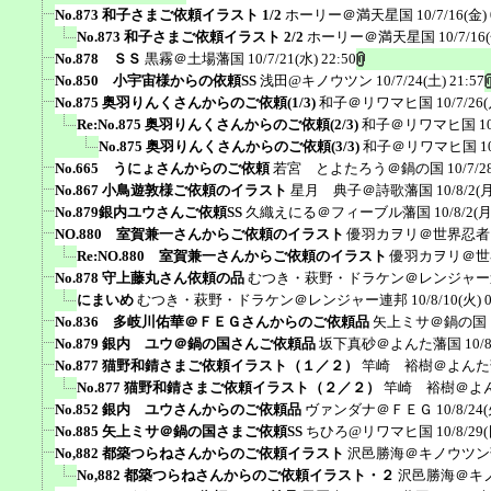
No.873 和子さまご依頼イラスト 1/2
ホーリー＠満天星国
10/7/16(金) 
No.873 和子さまご依頼イラスト 2/2
ホーリー＠満天星国
10/7/16
No.878 ＳＳ
黒霧＠土場藩国
10/7/21(水) 22:50
No.850 小宇宙様からの依頼SS
浅田@キノウツン
10/7/24(土) 21:57
No.875 奥羽りんくさんからのご依頼(1/3)
和子＠リワマヒ国
10/7/26(
Re:No.875 奥羽りんくさんからのご依頼(2/3)
和子＠リワマヒ国
1
No.875 奥羽りんくさんからのご依頼(3/3)
和子＠リワマヒ国
1
No.665 うにょさんからのご依頼
若宮 とよたろう＠鍋の国
10/7/2
No.867 小鳥遊敦様ご依頼のイラスト
星月 典子＠詩歌藩国
10/8/2(月
No.879銀内ユウさんご依頼SS
久織えにる＠フィーブル藩国
10/8/2(月
NO.880 室賀兼一さんからご依頼のイラスト
優羽カヲリ＠世界忍者
Re:NO.880 室賀兼一さんからご依頼のイラスト
優羽カヲリ＠世
No.878 守上藤丸さん依頼の品
むつき・萩野・ドラケン＠レンジャー
にまいめ
むつき・萩野・ドラケン＠レンジャー連邦
10/8/10(火) 
No.836 多岐川佑華＠ＦＥＧさんからのご依頼品
矢上ミサ＠鍋の国
No.879 銀内 ユウ＠鍋の国さんご依頼品
坂下真砂＠よんた藩国
10/
No.877 猫野和錆さまご依頼イラスト（１／２）
竿崎 裕樹＠よんた
No.877 猫野和錆さまご依頼イラスト（２／２）
竿崎 裕樹＠よ
No.852 銀内 ユウさんからのご依頼品
ヴァンダナ＠ＦＥＧ
10/8/24(
No.885 矢上ミサ＠鍋の国さまご依頼SS
ちひろ@リワマヒ国
10/8/29(
No,882 都築つらねさんからのご依頼イラスト
沢邑勝海＠キノウツン
No,882 都築つらねさんからのご依頼イラスト・２
沢邑勝海＠キ