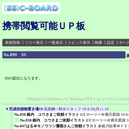
携帯閲覧可能ＵＰ板
新規投稿
┃
ツリー表示
┃
一覧表示
┃
トピック表示
┃
検索
┃
設定
┃
ホー
No.899 SS
SSの提出になります。
<Mozilla/5.0 (Windows; U; Windows NT 6.1; ja; rv:1.9.2.11) Ge
▼
完成依頼物置き場19
高原鋼一郎＠スタッフ
10/4/26(月) 1:16
No.830 銀内 ユウさまご依頼イラスト 1/2
ホーリー＠満天星国
10/4
No.830 銀内 ユウさまご依頼イラスト 2/2
ホーリー＠満天星国
1
No.847はる＠キノウツン藩国さんご依頼イラスト
多岐川佑華＠ＦＥ