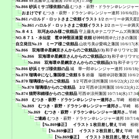
No.868 SS
黒霧＠土場藩国
10/6/1(火) 1:38
No.866 砂浜ミサゴ様依頼の品
むつき・萩野・ドラケン＠レンジャー
おまけです
むつき・萩野・ドラケン＠レンジャー連邦
10/6/6(日)
No.861 ハロルド・ロットさまご依頼イラスト 1/2
ホーリー＠満天星
No.861 ハロルド・ロットさまご依頼イラスト 2/2
ホーリー＠満
No.８４１ 玖珂あゆみ様ご依頼品
守上藤丸＠ナニワアームズ商藩
NO.８７１・水仙堂 雹＠神聖巫連盟 依頼
砂神時雨＠たけきの藩国
自立発注No.19 ミーア様ご依頼品
山吹弓美@愛鳴之藩国
10/6/17(木
No.866 双海環＠星鋼京さんからのご依頼品(1/3)
和子＠リワマヒ国
No.866 双海環＠星鋼京さんからのご依頼品(2/3)
和子＠リワマ
No.866 双海環＠星鋼京さんからのご依頼品(3/3)
和子＠リワ
No.866 砂浜ミサゴ様依頼の品
城 華一郎＠レンジャー連邦
10/6/18(
No.870 瑠璃＠になし藩国様ご依頼ＳＳ
鈴藤 瑞樹＠詩歌藩国
10/6/
No.870 瑠璃様からのご依頼品 1/2
可西＠涼州藩国
10/6/22(火) 22:0
No.870 瑠璃様からのご依頼品 2/2
可西＠涼州藩国
10/6/22(火) 2
No.874 猫野和錆様からのご依頼品
可西＠涼州藩国
10/7/14(水) 17:34
No.869 むつき・萩野・ドラケン＠レンジャー連邦さ...
竿崎 裕樹
No.869 むつき・萩野・ドラケン＠レンジャー連邦さ...
竿崎 裕
No.869 むつき・萩野・ドラケン＠レンジャー連邦さ...
竿崎
ご連絡
むつき・萩野・ドラケン＠レンジャー連邦
10/7/14
【No.869修正】 イラスト１枚目差し替え
竿崎 裕樹
【No.869修正】 イラスト２枚目差し替え
竿崎 
【No.869修正】 イラスト３枚目差し替え
竿崎