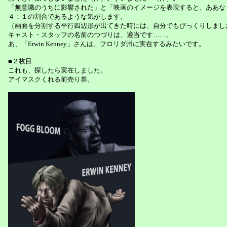
「無意識のうちに影響された」と「映画のイメージを表現すると、ああな
４：１の割合であるような気がします。
（画面を分割する平行四辺形が出てきた時には、自分でもびっくりしまし
キャスト・スタッフの名前のつづりは、適当です……。
あ、「Erwin Kenney」さんは、フロリダ州に実在するみたいです。
■２枚目
これも、探したら実在しました。
アイマスクくれる前売り券。