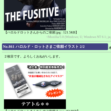
【ハロルドロットさんからのご依頼.jpg : 121.5KB】
<Mozilla/5.0 (Windows; U; Windows NT 6.1; ja
No.861 ハロルド・ロットさまご依頼イラスト 2/2
２枚目です。よろしくおねがいします。