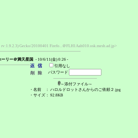
; rv:1.9.2.3) Gecko/20100401 Firefo...＠FLH1Aah010.osk.mesh.ad.jp>
ホーリー＠満天星国
- 10/6/11(金) 0:26 -
引用なし
パスワード
～添付ファイル～
・名前
： ハロルドロットさんからのご依頼２.jpg
・サイズ
： 92.8KB