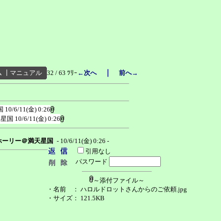
｜
ム
┃
マニュアル
32 / 63 ﾂﾘｰ
←次へ
前へ→
国
10/6/11(金) 0:26
天星国
10/6/11(金) 0:26
ホーリー＠満天星国
- 10/6/11(金) 0:26 -
引用なし
パスワード
～添付ファイル～
・名前
： ハロルドロットさんからのご依頼.jpg
・サイズ
： 121.5KB