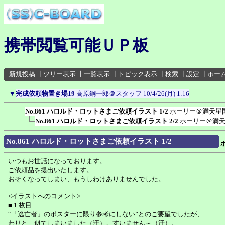
携帯閲覧可能ＵＰ板
新規投稿
┃
ツリー表示
┃
一覧表示
┃
トピック表示
┃
検索
┃
設定
┃
ホー
▼
完成依頼物置き場19
高原鋼一郎＠スタッフ
10/4/26(月) 1:16
No.861 ハロルド・ロットさまご依頼イラスト 1/2
ホーリー＠満天星
No.861 ハロルド・ロットさまご依頼イラスト 2/2
ホーリー＠満
No.861 ハロルド・ロットさまご依頼イラスト 1/2
いつもお世話になっております。
ご依頼品を提出いたします。
おそくなってしまい、もうしわけありませんでした。
<イラストへのコメント>
■１枚目
“「逃亡者」のポスターに限り参考にしない”とのご要望でしたが、
わりと、似てしまいました（汗）。すいません～（汗）。