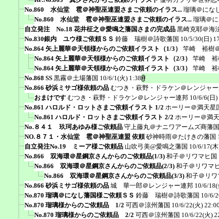
No.860 水仙堂 雹＠神聖巫連盟さまご依頼のイラス...
瑠璃＠にな
No.860 水仙堂 雹＠神聖巫連盟さまご依頼のイラス...
瑠璃＠に
自立発注 No.18 花井柾之＠愛鳴之藩国さまの完成品
黒崎克耶＠海
No.830銀内 ユウ様ご依頼ＳＳ
鈴藤 瑞樹＠詩歌藩国
10/5/30(日) 1
No.864 矢上麗華＠天領様からのご依頼イラスト（1/3）
竿崎 裕樹
No.864 矢上麗華＠天領様からのご依頼イラスト（2/3）
竿崎 裕
No.864 矢上麗華＠天領様からのご依頼イラスト（3/3）
竿崎 裕
No.868 SS
黒霧＠土場藩国
10/6/1(火) 1:38
No.866 砂浜ミサゴ様依頼の品
むつき・萩野・ドラケン＠レンジャー
おまけです
むつき・萩野・ドラケン＠レンジャー連邦
10/6/6(日)
No.861 ハロルド・ロットさまご依頼イラスト 1/2
ホーリー＠満天星
No.861 ハロルド・ロットさまご依頼イラスト 2/2
ホーリー＠満
No.８４１ 玖珂あゆみ様ご依頼品
守上藤丸＠ナニワアームズ商藩
NO.８７１・水仙堂 雹＠神聖巫連盟 依頼
砂神時雨＠たけきの藩国
自立発注No.19 ミーア様ご依頼品
山吹弓美@愛鳴之藩国
10/6/17(木
No.866 双海環＠星鋼京さんからのご依頼品(1/3)
和子＠リワマヒ国
No.866 双海環＠星鋼京さんからのご依頼品(2/3)
和子＠リワマ
No.866 双海環＠星鋼京さんからのご依頼品(3/3)
和子＠リワ
No.866 砂浜ミサゴ様依頼の品
城 華一郎＠レンジャー連邦
10/6/18(
No.870 瑠璃＠になし藩国様ご依頼ＳＳ
鈴藤 瑞樹＠詩歌藩国
10/6/
No.870 瑠璃様からのご依頼品 1/2
可西＠涼州藩国
10/6/22(火) 22:0
No.870 瑠璃様からのご依頼品 2/2
可西＠涼州藩国
10/6/22(火) 2