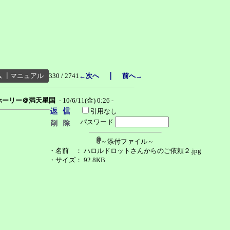
｜
ム
┃
マニュアル
330 / 2741
←次へ
前へ→
ホーリー＠満天星国
- 10/6/11(金) 0:26 -
引用なし
パスワード
～添付ファイル～
・名前
： ハロルドロットさんからのご依頼２.jpg
・サイズ
： 92.8KB