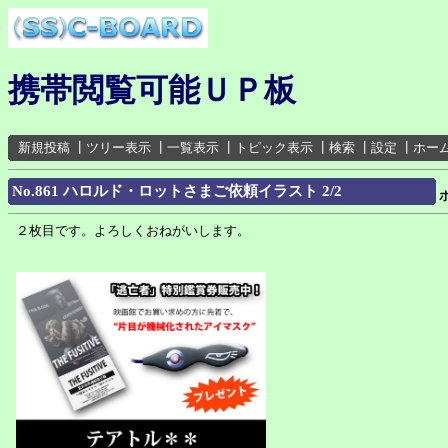
携帯閲覧可能ＵＰ板
新規投稿
┃
ツリー表示
┃
一覧表示
┃
トピック表示
┃
検索
┃
設定
┃
ホー
No.861 ハロルド・ロットさまご依頼イラスト 2/2
２枚目です。よろしくおねがいします。