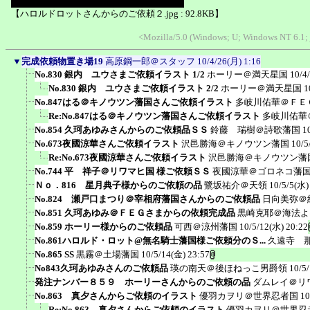
【ハロルドロットさんからのご依頼２.jpg : 92.8KB】
<Mozilla/5.0 (Windows; U; Windows NT 6.1; 
▼
完成依頼物置き場19
高原鋼一郎＠スタッフ
10/4/26(月) 1:16
No.830 銀内 ユウさまご依頼イラスト 1/2
ホーリー＠満天星国
10/4
No.830 銀内 ユウさまご依頼イラスト 2/2
ホーリー＠満天星国
1
No.847はる＠キノウツン藩国さんご依頼イラスト
多岐川佑華＠ＦＥ
Re:No.847はる＠キノウツン藩国さんご依頼イラスト
多岐川佑華
No.854 久珂あゆみさんからのご依頼品ＳＳ
鈴藤 瑞樹＠詩歌藩国
1
No.673夜國涼華さんご依頼イラスト
沢邑勝海＠キノウツン藩国
10/5
Re:No.673夜國涼華さんご依頼イラスト
沢邑勝海＠キノウツン藩
No.744 平 祥子＠リワマヒ国 様ご依頼ＳＳ
夜國涼華＠ゴロネコ藩
Ｎｏ．816 星月典子様からのご依頼の品
鷺坂祐介＠天領
10/5/5(水)
No.824 瀬戸口まつり＠宰相府藩国さんからのご依頼品
日向美弥＠
No.851 久珂あゆみ＠ＦＥＧさまからの依頼完成品
黒崎克耶＠海法よ
No.859 ホーリー様からのご依頼品
可西＠涼州藩国
10/5/12(水) 20:22
No.861ハロルド・ロット@無名騎士藩国様ご依頼分のＳ...
久遠寺 
No.865 SS
黒霧＠土場藩国
10/5/14(金) 23:57
No843久珂あゆみさんのご依頼品
瑛の南天＠後ほねっこ男爵領
10/5
発注ナンバー８５９ ホーリーさんからのご依頼の品
ダムレイ＠リ
No.863 真夕さんからご依頼のイラスト
優羽カヲリ＠世界忍者国
10
Re:No.863 真夕さんからご依頼のイラスト
優羽カヲリ＠世界忍