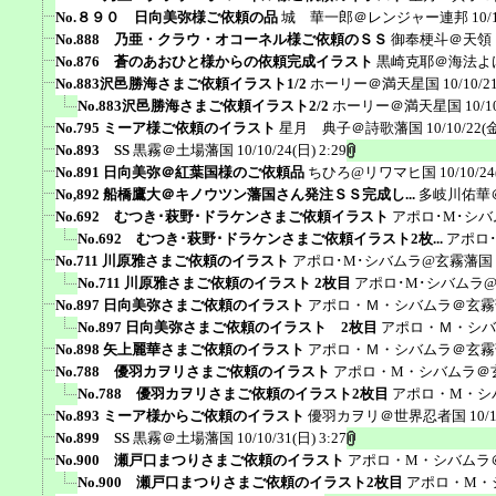
No.８９０ 日向美弥様ご依頼の品
城 華一郎＠レンジャー連邦
10/
No.888 乃亜・クラウ・オコーネル様ご依頼のＳＳ
御奉梗斗＠天領
No.876 蒼のあおひと様からの依頼完成イラスト
黒崎克耶＠海法よ
No.883沢邑勝海さまご依頼イラスト1/2
ホーリー＠満天星国
10/10/2
No.883沢邑勝海さまご依頼イラスト2/2
ホーリー＠満天星国
10/1
No.795 ミーア様ご依頼のイラスト
星月 典子＠詩歌藩国
10/10/22(金
No.893 SS
黒霧＠土場藩国
10/10/24(日) 2:29
No.891 日向美弥＠紅葉国様のご依頼品
ちひろ@リワマヒ国
10/10/24
No,892 船橋鷹大＠キノウツン藩国さん発注ＳＳ完成し...
多岐川佑華
No.692 むつき･萩野･ドラケンさまご依頼イラスト
アポロ･M･シ
No.692 むつき･萩野･ドラケンさまご依頼イラスト2枚...
アポロ
No.711 川原雅さまご依頼のイラスト
アポロ･M･シバムラ@玄霧藩国
No.711 川原雅さまご依頼のイラスト 2枚目
アポロ･M･シバムラ
No.897 日向美弥さまご依頼のイラスト
アポロ・Ｍ・シバムラ＠玄霧
No.897 日向美弥さまご依頼のイラスト 2枚目
アポロ・Ｍ・シバ
No.898 矢上麗華さまご依頼のイラスト
アポロ・Ｍ・シバムラ＠玄霧
No.788 優羽カヲリさまご依頼のイラスト
アポロ・M・シバムラ＠
No.788 優羽カヲリさまご依頼のイラスト2枚目
アポロ・M・シ
No.893 ミーア様からご依頼のイラスト
優羽カヲリ＠世界忍者国
10/
No.899 SS
黒霧＠土場藩国
10/10/31(日) 3:27
No.900 瀬戸口まつりさまご依頼のイラスト
アポロ・M・シバムラ
No.900 瀬戸口まつりさまご依頼のイラスト2枚目
アポロ・M・