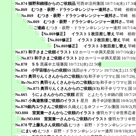
No.874 猫野和錆様からのご依頼品
可西＠涼州藩国
10/7/14(水) 17:34
No.869 むつき・萩野・ドラケン＠レンジャー連邦さ...
竿崎 裕樹
No.869 むつき・萩野・ドラケン＠レンジャー連邦さ...
竿崎 裕
No.869 むつき・萩野・ドラケン＠レンジャー連邦さ...
竿崎
ご連絡
むつき・萩野・ドラケン＠レンジャー連邦
10/7/14
【No.869修正】 イラスト１枚目差し替え
竿崎 裕樹
【No.869修正】 イラスト２枚目差し替え
竿崎 
【No.869修正】 イラスト３枚目差し替え
竿崎
No.873 和子さまご依頼イラスト 1/2
ホーリー＠満天星国
10/7/16(金) 
No.873 和子さまご依頼イラスト 2/2
ホーリー＠満天星国
10/7/16
No.878 ＳＳ
黒霧＠土場藩国
10/7/21(水) 22:50
No.850 小宇宙様からの依頼SS
浅田@キノウツン
10/7/24(土) 21:57
No.875 奥羽りんくさんからのご依頼(1/3)
和子＠リワマヒ国
10/7/26(
Re:No.875 奥羽りんくさんからのご依頼(2/3)
和子＠リワマヒ国
1
No.875 奥羽りんくさんからのご依頼(3/3)
和子＠リワマヒ国
1
No.665 うにょさんからのご依頼
若宮 とよたろう＠鍋の国
10/7/2
No.867 小鳥遊敦様ご依頼のイラスト
星月 典子＠詩歌藩国
10/8/2(月
No.879銀内ユウさんご依頼SS
久織えにる＠フィーブル藩国
10/8/2(月
NO.880 室賀兼一さんからご依頼のイラスト
優羽カヲリ＠世界忍者
Re:NO.880 室賀兼一さんからご依頼のイラスト
優羽カヲリ＠世
No.878 守上藤丸さん依頼の品
むつき・萩野・ドラケン＠レンジャー
にまいめ
むつき・萩野・ドラケン＠レンジャー連邦
10/8/10(火) 