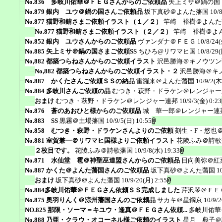
No.836 多岐川佑華＠ＦＥＧさんからのご依頼品
矢上ミサ＠鍋の国
No.879 銀内 ユウ＠鍋の国さんご依頼品
坂下真砂＠よんた藩国
10/
No.877 猫野和錆さまご依頼イラスト（１／２）
竿崎 裕樹＠よんた
No.877 猫野和錆さまご依頼イラスト（２／２）
竿崎 裕樹＠よ
No.852 銀内 ユウさんからのご依頼品
ヴァンダナ＠ＦＥＧ
10/8/24(
No.885 矢上ミサ＠鍋の国さまご依頼SS
ちひろ@リワマヒ国
10/8/29(
No,882 都築つらねさんからのご依頼イラスト
沢邑勝海＠キノウツン
No,882 都築つらねさんからのご依頼イラスト・２
沢邑勝海＠キ
No.887 かくたさんご依頼ＳＳの納品
雷羅来＠よんた藩国
10/9/2(木
No.884 多岐川さんご依頼の品
むつき・萩野・ドラケン＠レンジャー
おまけ
むつき・萩野・ドラケン＠レンジャー連邦
10/9/3(金) 0:23
No.876 蒼のあおひと様からのご依頼品
城 華一郎＠レンジャー連
No.883 SS
黒霧＠土場藩国
10/9/5(日) 10:55
No.858 むつき・萩野・ドラケンさんよりのご依頼
刻生・F・悠也
No.881 室賀兼一＠リワマヒ国様よりご依頼イラスト
花陵ふみ＠詩歌
２枚目です。
花陵ふみ＠詩歌藩国
10/9/8(水) 19:33
No.871 水仙堂 雹＠神聖巫連盟さんからのご依頼品
日向美弥＠紅
No.887 かくた＠よんた藩国さんのご依頼品
坂下真砂＠よんた藩国
1
おまけ
坂下真砂＠よんた藩国
10/9/20(月) 2:55
No.884多岐川佑華＠ＦＥＧさん依頼ＳＳ完成しました
芹沢琴＠ＦＥ
No.875 奥羽りんく＠涼州藩国さんのご依頼品
サカキ＠星鋼京
10/9/
NO.825 那限・ソーマ＝キユウ・逢真＠ＦＥＧさん依頼...
多岐川佑華
No.888 乃亜・クラウ・オコーネル様ご依頼のイラスト
星月 典子＠