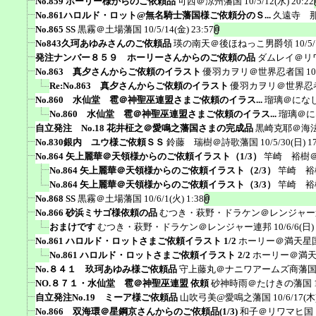
No.859 ホーリー様からのご依頼品
可西＠涼州藩国
10/5/12(水) 20:22
No.861ハロルド・ロット@無名騎士藩国様ご依頼分のＳ...
久遠寺 
No.865 SS
黒霧＠土場藩国
10/5/14(金) 23:57
No843久珂あゆみさんのご依頼品
瑛の南天＠後ほねっこ男爵領
10/5
発注ナンバー８５９ ホーリーさんからのご依頼の品
ダムレイ＠リ
No.863 真夕さんからご依頼のイラスト
優羽カヲリ＠世界忍者国
10
Re:No.863 真夕さんからご依頼のイラスト
優羽カヲリ＠世界忍
No.860 水仙堂 雹＠神聖巫連盟さまご依頼のイラス...
瑠璃＠にな
No.860 水仙堂 雹＠神聖巫連盟さまご依頼のイラス...
瑠璃＠に
自立発注 No.18 花井柾之＠愛鳴之藩国さまの完成品
黒崎克耶＠海
No.830銀内 ユウ様ご依頼ＳＳ
鈴藤 瑞樹＠詩歌藩国
10/5/30(日) 1
No.864 矢上麗華＠天領様からのご依頼イラスト（1/3）
竿崎 裕樹
No.864 矢上麗華＠天領様からのご依頼イラスト（2/3）
竿崎 裕
No.864 矢上麗華＠天領様からのご依頼イラスト（3/3）
竿崎 裕
No.868 SS
黒霧＠土場藩国
10/6/1(火) 1:38
No.866 砂浜ミサゴ様依頼の品
むつき・萩野・ドラケン＠レンジャー
おまけです
むつき・萩野・ドラケン＠レンジャー連邦
10/6/6(日)
No.861 ハロルド・ロットさまご依頼イラスト 1/2
ホーリー＠満天星
No.861 ハロルド・ロットさまご依頼イラスト 2/2
ホーリー＠満
No.８４１ 玖珂あゆみ様ご依頼品
守上藤丸＠ナニワアームズ商藩
NO.８７１・水仙堂 雹＠神聖巫連盟 依頼
砂神時雨＠たけきの藩国
自立発注No.19 ミーア様ご依頼品
山吹弓美@愛鳴之藩国
10/6/17(木
No.866 双海環＠星鋼京さんからのご依頼品(1/3)
和子＠リワマヒ国