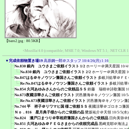
【baro2.jpg : 80.5KB】
<Mozilla/4.0 (compatible; MSIE 7.0; Windows NT 5.1; .NET CLR 
▼
完成依頼物置き場19
高原鋼一郎＠スタッフ
10/4/26(月) 1:16
No.830 銀内 ユウさまご依頼イラスト 1/2
ホーリー＠満天星国
10/4
No.830 銀内 ユウさまご依頼イラスト 2/2
ホーリー＠満天星国
1
No.847はる＠キノウツン藩国さんご依頼イラスト
多岐川佑華＠ＦＥ
Re:No.847はる＠キノウツン藩国さんご依頼イラスト
多岐川佑華
No.854 久珂あゆみさんからのご依頼品ＳＳ
鈴藤 瑞樹＠詩歌藩国
1
No.673夜國涼華さんご依頼イラスト
沢邑勝海＠キノウツン藩国
10/5
Re:No.673夜國涼華さんご依頼イラスト
沢邑勝海＠キノウツン藩
No.744 平 祥子＠リワマヒ国 様ご依頼ＳＳ
夜國涼華＠ゴロネコ藩
Ｎｏ．816 星月典子様からのご依頼の品
鷺坂祐介＠天領
10/5/5(水)
No.824 瀬戸口まつり＠宰相府藩国さんからのご依頼品
日向美弥＠
No.851 久珂あゆみ＠ＦＥＧさまからの依頼完成品
黒崎克耶＠海法よ