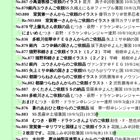
No.867 小鳥遊敦様ご依頼のイラスト
星月 典子＠詩歌藩国
10/8/2(月
No.879銀内ユウさんご依頼SS
久織えにる＠フィーブル藩国
10/8/2(月
NO.880 室賀兼一さんからご依頼のイラスト
優羽カヲリ＠世界忍者
Re:NO.880 室賀兼一さんからご依頼のイラスト
優羽カヲリ＠世
No.878 守上藤丸さん依頼の品
むつき・萩野・ドラケン＠レンジャー
にまいめ
むつき・萩野・ドラケン＠レンジャー連邦
10/8/10(火) 
No.836 多岐川佑華＠ＦＥＧさんからのご依頼品
矢上ミサ＠鍋の国
No.879 銀内 ユウ＠鍋の国さんご依頼品
坂下真砂＠よんた藩国
10/
No.877 猫野和錆さまご依頼イラスト（１／２）
竿崎 裕樹＠よんた
No.877 猫野和錆さまご依頼イラスト（２／２）
竿崎 裕樹＠よ
No.852 銀内 ユウさんからのご依頼品
ヴァンダナ＠ＦＥＧ
10/8/24(
No.885 矢上ミサ＠鍋の国さまご依頼SS
ちひろ@リワマヒ国
10/8/29(
No,882 都築つらねさんからのご依頼イラスト
沢邑勝海＠キノウツン
No,882 都築つらねさんからのご依頼イラスト・２
沢邑勝海＠キ
No.887 かくたさんご依頼ＳＳの納品
雷羅来＠よんた藩国
10/9/2(木
No.884 多岐川さんご依頼の品
むつき・萩野・ドラケン＠レンジャー
おまけ
むつき・萩野・ドラケン＠レンジャー連邦
10/9/3(金) 0:23
No.876 蒼のあおひと様からのご依頼品
城 華一郎＠レンジャー連
No.883 SS
黒霧＠土場藩国
10/9/5(日) 10:55
No.858 むつき・萩野・ドラケンさんよりのご依頼
刻生・F・悠也
No.881 室賀兼一＠リワマヒ国様よりご依頼イラスト
花陵ふみ＠詩歌
２枚目です。
花陵ふみ＠詩歌藩国
10/9/8(水) 19:33
No.871 水仙堂 雹＠神聖巫連盟さんからのご依頼品
日向美弥＠紅