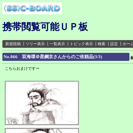
携帯閲覧可能ＵＰ板
新規投稿
┃
ツリー表示
┃
一覧表示
┃
トピック表示
┃
検索
┃
設定
┃
ホー
No.866 双海環＠星鋼京さんからのご依頼品(3/3)
こちらおまけですー