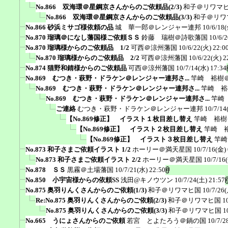
No.866 双海環＠星鋼京さんからのご依頼品(2/3)
和子＠リワマ
No.866 双海環＠星鋼京さんからのご依頼品(3/3)
和子＠リワ
No.866 砂浜ミサゴ様依頼の品
城 華一郎＠レンジャー連邦
10/6/18(
No.870 瑠璃＠になし藩国様ご依頼ＳＳ
鈴藤 瑞樹＠詩歌藩国
10/6/
No.870 瑠璃様からのご依頼品 1/2
可西＠涼州藩国
10/6/22(火) 22:0
No.870 瑠璃様からのご依頼品 2/2
可西＠涼州藩国
10/6/22(火) 2
No.874 猫野和錆様からのご依頼品
可西＠涼州藩国
10/7/14(水) 17:34
No.869 むつき・萩野・ドラケン＠レンジャー連邦さ...
竿崎 裕樹
No.869 むつき・萩野・ドラケン＠レンジャー連邦さ...
竿崎 裕
No.869 むつき・萩野・ドラケン＠レンジャー連邦さ...
竿崎
ご連絡
むつき・萩野・ドラケン＠レンジャー連邦
10/7/14
【No.869修正】 イラスト１枚目差し替え
竿崎 裕樹
【No.869修正】 イラスト２枚目差し替え
竿崎 
【No.869修正】 イラスト３枚目差し替え
竿崎
No.873 和子さまご依頼イラスト 1/2
ホーリー＠満天星国
10/7/16(金) 
No.873 和子さまご依頼イラスト 2/2
ホーリー＠満天星国
10/7/16
No.878 ＳＳ
黒霧＠土場藩国
10/7/21(水) 22:50
No.850 小宇宙様からの依頼SS
浅田@キノウツン
10/7/24(土) 21:57
No.875 奥羽りんくさんからのご依頼(1/3)
和子＠リワマヒ国
10/7/26(
Re:No.875 奥羽りんくさんからのご依頼(2/3)
和子＠リワマヒ国
1
No.875 奥羽りんくさんからのご依頼(3/3)
和子＠リワマヒ国
1
No.665 うにょさんからのご依頼
若宮 とよたろう＠鍋の国
10/7/2