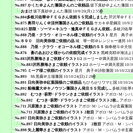
No.887 かくた＠よんた藩国さんのご依頼品
坂下真砂＠よんた藩国
1
おまけ
坂下真砂＠よんた藩国
10/9/20(月) 2:55
No.884多岐川佑華＠ＦＥＧさん依頼ＳＳ完成しました
芹沢琴＠ＦＥ
No.875 奥羽りんく＠涼州藩国さんのご依頼品
サカキ＠星鋼京
10/9/
NO.825 那限・ソーマ＝キユウ・逢真＠ＦＥＧさん依頼...
多岐川佑華
No.888 乃亜・クラウ・オコーネル様ご依頼のイラスト
星月 典子＠
No.８９０ 日向美弥様ご依頼の品
城 華一郎＠レンジャー連邦
10/
No.888 乃亜・クラウ・オコーネル様ご依頼のＳＳ
御奉梗斗＠天領
No.876 蒼のあおひと様からの依頼完成イラスト
黒崎克耶＠海法よ
No.883沢邑勝海さまご依頼イラスト1/2
ホーリー＠満天星国
10/10/2
No.883沢邑勝海さまご依頼イラスト2/2
ホーリー＠満天星国
10/1
No.795 ミーア様ご依頼のイラスト
星月 典子＠詩歌藩国
10/10/22(金
No.893 SS
黒霧＠土場藩国
10/10/24(日) 2:29
No.891 日向美弥＠紅葉国様のご依頼品
ちひろ@リワマヒ国
10/10/24
No,892 船橋鷹大＠キノウツン藩国さん発注ＳＳ完成し...
多岐川佑華
No.692 むつき･萩野･ドラケンさまご依頼イラスト
アポロ･M･シ
No.692 むつき･萩野･ドラケンさまご依頼イラスト2枚...
アポロ
No.711 川原雅さまご依頼のイラスト
アポロ･M･シバムラ@玄霧藩国
No.711 川原雅さまご依頼のイラスト 2枚目
アポロ･M･シバムラ
No.897 日向美弥さまご依頼のイラスト
アポロ・Ｍ・シバムラ＠玄霧
No.897 日向美弥さまご依頼のイラスト 2枚目
アポロ・Ｍ・シバ
No.898 矢上麗華さまご依頼のイラスト
アポロ・Ｍ・シバムラ＠玄霧