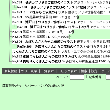
No.788 優羽カヲリさまご依頼のイラスト
アポロ・M・シバムラ＠
No.788 優羽カヲリさまご依頼のイラスト2枚目
アポロ・M・シ
No.893 ミーア様からご依頼のイラスト
優羽カヲリ＠世界忍者国
10/
No.899 SS
黒霧＠土場藩国
10/10/31(日) 3:27
No.900 瀬戸口まつりさまご依頼のイラスト
アポロ・M・シバムラ
No.900 瀬戸口まつりさまご依頼のイラスト2枚目
アポロ・M・
No.900
黒霧＠土場藩国
10/10/31(日) 10:42
No.896
黒霧＠土場藩国
11/1/29(土) 0:21
No.896 みぽりんさんからご依頼のイラスト
優羽カヲリ＠世界忍者
Re:No.896 みぽりんさんからご依頼のイラスト
優羽カヲリ＠世
よんたさんよりご依頼のイラスト
ヤガミ・ユマ＠鍋の国
11/2/3(木) 2
No,882 都築つらねさんからの依頼ＳＳ
みぽりん＠神聖巫連盟
12/9/9
No,960 奥羽りんくさんからの依頼 SS
みぽりん＠神聖巫連盟
12/9/30
新規投稿
┃
ツリー表示
┃
一覧表示
┃
トピック表示
┃
検索
┃
設定
┃
ホー
┃
ページ：
記事番号：
茶板管理担当 リバーウィンド＠akiharu国