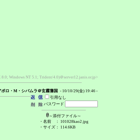
 8.0; Windows NT 5.1; Trident/4.0)＠server12.janis.or.jp>
アポロ・M・シバムラ＠玄霧藩国
- 10/10/29(金) 19:46 -
引用なし
パスワード
～添付ファイル～
・名前
： 101028kao2.jpg
・サイズ
： 114.6KB