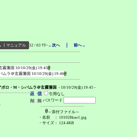
｜
ム
┃
マニュアル
32 / 63 ﾂﾘｰ
←次へ
前へ→
玄霧藩国
10/10/29(金) 19:45
バムラ＠玄霧藩国
10/10/29(金) 19:46
アポロ・M・シバムラ＠玄霧藩国
- 10/10/29(金) 19:45 -
引用なし
パスワード
。
～添付ファイル～
・名前
： 101028kao1.jpg
・サイズ
： 124.4KB