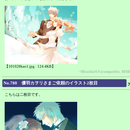
【101028kao1.jpg : 124.4KB】
<Mozilla/4.0 (compatible; MSIE
No.788 優羽カヲリさまご依頼のイラスト2枚目
こちらは二枚目です。