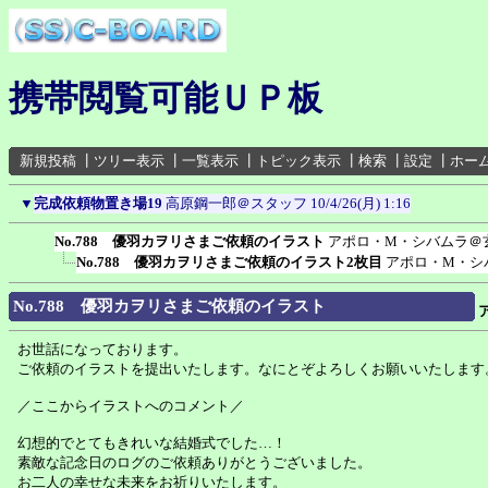
携帯閲覧可能ＵＰ板
新規投稿
┃
ツリー表示
┃
一覧表示
┃
トピック表示
┃
検索
┃
設定
┃
ホー
▼
完成依頼物置き場19
高原鋼一郎＠スタッフ
10/4/26(月) 1:16
No.788 優羽カヲリさまご依頼のイラスト
アポロ・M・シバムラ＠
No.788 優羽カヲリさまご依頼のイラスト2枚目
アポロ・M・シ
No.788 優羽カヲリさまご依頼のイラスト
お世話になっております。
ご依頼のイラストを提出いたします。なにとぞよろしくお願いいたします
／ここからイラストへのコメント／
幻想的でとてもきれいな結婚式でした…！
素敵な記念日のログのご依頼ありがとうございました。
お二人の幸せな未来をお祈りいたします。