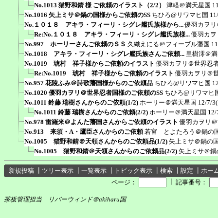
No.1013 猫野和錆 様 ご依頼のイラスト（2/2）
津軽＠満天星国
1
No.1016 矢上ミサ＠鍋の国様からご依頼のSS
ちひろ@リワマヒ国
11
No.１０１８ アキラ・フィーリ・シグレ艦氏族様から...
優羽カヲリ
Re:No.１０１８ アキラ・フィーリ・シグレ艦氏族様...
優羽カヲ
No.997 ホーリーさんご依頼のＳＳ
久織えにる＠フィーブル藩国
11
No.1018 アキラ・フィーリ・シグレ艦氏族さんご依頼...
里樹澪＠満
No.1019 琥村 祥子様からご依頼のイラスト
優羽カヲリ＠世界忍
Re:No.1019 琥村 祥子様からご依頼のイラスト
優羽カヲリ＠
No.957 花陵ふみ＠詩歌藩国様からのご依頼品
ちひろ@リワマヒ国
1
No.1020 優羽カヲリ＠世界忍者国様のご依頼のSS
ちひろ@リワマヒ
No.1011 鈴藤 瑞樹さんからのご依頼(1/2)
ホーリー＠満天星国
12/7/3
No.1011 鈴藤 瑞樹さんからのご依頼(2/2)
ホーリー＠満天星国
12/
No.978 雷羅来＠よんた藩国さんからご依頼のイラスト
優羽カヲリ＠
No.913 来須・A・鷹臣さんからのご依頼
若宮 とよたろう＠鍋の
No.1005 猫野和錆＠天領さんからのご依頼品(1/2)
矢上ミサ＠鍋の
No.1005 猫野和錆＠天領さんからのご依頼品(2/2)
矢上ミサ＠鍋
新規投稿
┃
ツリー表示
┃
一覧表示
┃
トピック表示
┃
検索
┃
設定
┃
ホー
┃
ページ：
記事番号：
茶板管理担当 リバーウィンド＠akiharu国