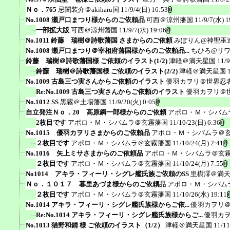
Ｎｏ．765
忌闇装介＠akiharu国
11/9/4(日) 16:53
No.1008 瀬戸口まつり様からのご依頼品
可西＠涼州藩国
11/9/7(水) 1
一部拡大版
可西＠涼州藩国
11/9/7(水) 19:06
No.1011 鈴藤 瑞樹＠詩歌藩国 さまからのご依頼
みぽりん@神聖巫
No.1008 瀬戸口まつり＠宰相府藩国様からのご依頼品...
ちひろ@リ
鈴藤 瑞樹＠詩歌藩国様 ご依頼のイラスト(1/2)
津軽＠満天星国
11/9
鈴藤 瑞樹＠詩歌藩国様 ご依頼のイラスト(2/2)
津軽＠満天星国
No.1009 古島三つ実さんからご依頼のイラスト
優羽カヲリ＠世界忍
Re:No.1009 古島三つ実さんからご依頼のイラスト
優羽カヲリ＠
No.1012 SS
黒霧＠土場藩国
11/9/20(火) 0:05
自立発注Ｎｏ．20 高原鋼一郎様からのご依頼
アポロ・Ｍ・シバム
2枚目です
アポロ・Ｍ・シバムラ＠玄霧藩国
11/10/23(日) 6:36
No.1015 優羽カヲリさまからのご依頼品
アポロ・Ｍ・シバムラ＠
２枚目です
アポロ・Ｍ・シバムラ＠玄霧藩国
11/10/24(月) 2:41
No.1016 矢上ミサさまからのご依頼品
アポロ・Ｍ・シバムラ＠玄
２枚目です
アポロ・Ｍ・シバムラ＠玄霧藩国
11/10/24(月) 7:55
No1014 アキラ・フィーリ・シグレ艦氏族ご依頼のSS
里樹澪＠満
Ｎｏ．１０１７ 暮里あづま様からのご依頼品
アポロ・Ｍ・シバム
２枚目です
アポロ・Ｍ・シバムラ＠玄霧藩国
11/10/26(水) 19:11
No.1014 アキラ・フィーリ・シグレ艦氏族様からご依...
優羽カヲリ
Re:No.1014 アキラ・フィーリ・シグレ艦氏族様からご...
優羽カ
No.1013 猫野和錆 様 ご依頼のイラスト（1/2）
津軽＠満天星国
11/11