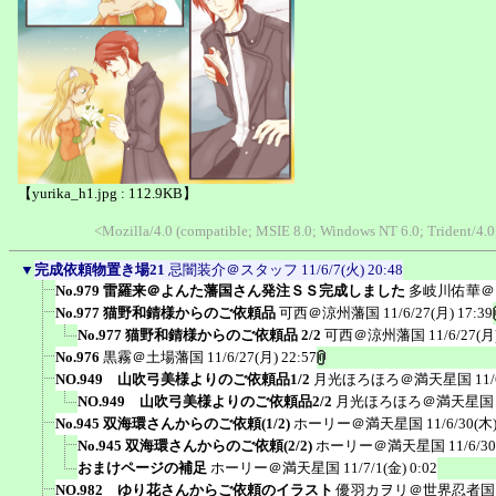
【yurika_h1.jpg : 112.9KB】
<Mozilla/4.0 (compatible; MSIE 8.0; Windows NT 6.0; Trident/4
▼
完成依頼物置き場21
忌闇装介＠スタッフ
11/6/7(火) 20:48
No.979 雷羅来＠よんた藩国さん発注ＳＳ完成しました
多岐川佑華＠
No.977 猫野和錆様からのご依頼品
可西＠涼州藩国
11/6/27(月) 17:39
No.977 猫野和錆様からのご依頼品 2/2
可西＠涼州藩国
11/6/27(月
No.976
黒霧＠土場藩国
11/6/27(月) 22:57
NO.949 山吹弓美様よりのご依頼品1/2
月光ほろほろ＠満天星国
11/
NO.949 山吹弓美様よりのご依頼品2/2
月光ほろほろ＠満天星国
No.945 双海環さんからのご依頼(1/2)
ホーリー＠満天星国
11/6/30(木)
No.945 双海環さんからのご依頼(2/2)
ホーリー＠満天星国
11/6/3
おまけページの補足
ホーリー＠満天星国
11/7/1(金) 0:02
NO.982 ゆり花さんからご依頼のイラスト
優羽カヲリ＠世界忍者国