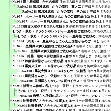
No.988 階川雅成様 からの依頼
月光ほろほろ＠満天星国
11/8/3(水) 
Re:No.988 階川雅成様 からの依頼 其ノ二
月光ほろほろ＠満天
Re:No.988 階川雅成様 からの依頼 その三
月光ほろほろ＠
No.997 ホーリー＠満天星国さんからのご依頼品(1/2)
矢上ミサ＠鍋
No.997 ホーリー＠満天星国さんからのご依頼品(2/2)
矢上ミサ
No.1003霧賀火澄＠ＦＥGさん依頼ＳＳ
多岐川佑華＠ＦＥＧ
11/8/7(
むつき・萩野・ドラケン＠レンジャー連邦様 ご依頼の...
津軽＠満天
むつき・萩野・ドラケン＠レンジャー連邦様 ご依頼の...
津軽＠
No.1004 来須・A・鷹臣＠るしにゃん王国様からのご...
ちひろ@リ
No.996 里樹澪＠満天星国様ご依頼の品1/2
瑠璃＠になし藩国
11/8/
No.996 里樹澪＠満天星国様ご依頼の品2/2
瑠璃＠になし藩国
11
No.1006 鈴藤 瑞樹＠詩歌藩国さん依頼ＳＳ完成しま...
多岐川佑華
No.1002 鈴藤瑞樹様からのご依頼品
可西＠涼州藩国
11/8/17(水) 17:1
No.1003 霧賀火澄＠ＦＥＧ様からのご依頼品
山吹弓美＠愛鳴之藩国
Re:No.1003 霧賀火澄＠ＦＥＧ様からのご依頼品
山吹弓美＠愛鳴
No.1001 里樹澪さんからご依頼のイラスト
優羽カヲリ＠世界忍者国
Re:No.1001 里樹澪さんからご依頼のイラスト
優羽カヲリ＠世界
No.998 猫野さん依頼の品
むつき・萩野・ドラケン＠レンジャー連邦
そのに
むつき・萩野・ドラケン＠レンジャー連邦
11/8/21(日) 16
Re:No.998 猫野さん依頼の品
むつき･萩野･ドラケン＠レンジャ
No.999 比野青狸さんからのご依頼(1/2)
ホーリー＠満天星国
11/8/25(
No.999 比野青狸さんからのご依頼(2/2)
ホーリー＠満天星国
11/8
No.974 水仙堂 雹様ご依頼のイラスト
星月 典子＠詩歌藩国
11/8/2