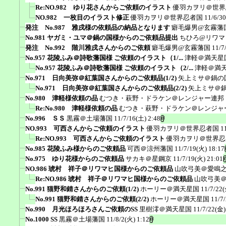
Re:NO.982 ゆり花さんからご依頼のイラスト
優羽カヲリ＠世界
NO.982 一枚目のイラスト修正
優羽カヲリ＠世界忍者国
11/6/3
発注 No.987 雅戌様の依頼品の納品となります
癖毛爆男@玄霧藩
No.981 ヤガミ・ユマ＠鍋の国様からのご依頼品提出
ちひろ@リワマ
発注 No.992 階川雅戌さんからのご依頼
癖毛爆男@玄霧藩国
11/7
No.957 花陵ふみ＠詩歌藩国様 ご依頼のイラスト（1/...
津軽＠満天星
No.957 花陵ふみ＠詩歌藩国様 ご依頼のイラスト（2/...
津軽＠満
No.971 日向美弥＠紅葉国さんからのご依頼品(1/2)
矢上ミサ＠鍋の
No.971 日向美弥＠紅葉国さんからのご依頼品(2/2)
矢上ミサ＠
No.980 津軽様依頼の品
むつき・萩野・ドラケン＠レンジャー連邦
Re:No.980 津軽様依頼の品
むつき・萩野・ドラケン＠レンジャ
No.996 ＳＳ
黒霧＠土場藩国
11/7/16(土) 2:48
NO.993 可西さんからご依頼のイラスト
優羽カヲリ＠世界忍者国
1
Re:NO.993 可西さんからご依頼のイラスト
優羽カヲリ＠世界忍
No.985 花陵ふみ様からのご依頼品
可西＠涼州藩国
11/7/19(火) 18:17
No.975 ゆり花様からのご依頼品
サカキ＠星鋼京
11/7/19(火) 21:01
NO.986 琥村 祥子＠リワマヒ国様からのご依頼品
山吹弓美＠愛鳴
Re:NO.986 琥村 祥子＠リワマヒ国様からのご依頼品
山吹弓美
No.991 猫野和錆さんからのご依頼(1/2)
ホーリー＠満天星国
11/7/22(
No.991 猫野和錆さんからのご依頼(2/2)
ホーリー＠満天星国
11/7
No.990 月光ほろほろさんご依頼のSS
里樹澪＠満天星国
11/7/22(金)
No.1000 SS
黒霧＠土場藩国
11/8/2(火) 1:12