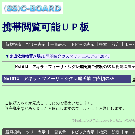
携帯閲覧可能ＵＰ板
新規投稿
┃
ツリー表示
┃
一覧表示
┃
トピック表示
┃
検索
┃
設定
┃
ホー
▼
完成依頼物置き場21
忌闇装介＠スタッフ
11/6/7(火) 20:48
No1014 アキラ・フィーリ・シグレ艦氏族ご依頼のSS
里樹澪＠満
No1014 アキラ・フィーリ・シグレ艦氏族ご依頼のSS
ご依頼のＳＳが完成しましたので提出いたします。
誤字脱字などありましたら修正しますので、よろしくお願いします。
<Mozilla/5.0 (Windows NT 6.1; WOW64
新規投稿
┃
ツリー表示
┃
一覧表示
┃
トピック表示
┃
検索
┃
設定
┃
ホー