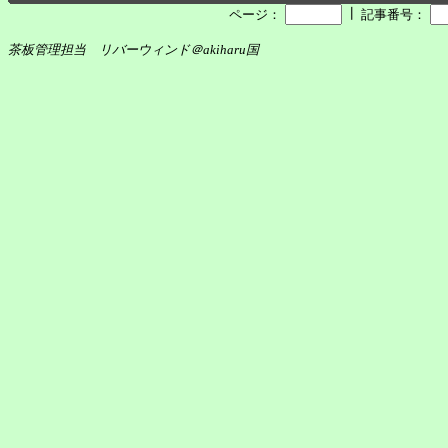
┃
ページ：
記事番号：
茶板管理担当 リバーウィンド＠akiharu国