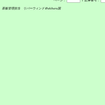
ページ：
記事番号：
茶板管理担当 リバーウィンド＠akiharu国