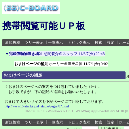
携帯閲覧可能ＵＰ板
新規投稿
┃
ツリー表示
┃
一覧表示
┃
トピック表示
┃
検索
┃
設定
┃
ホー
▼
完成依頼物置き場21
忌闇装介＠スタッフ
11/6/7(火) 20:48
おまけページの補足
ホーリー＠満天星国
11/7/1(金) 0:02
おまけページの補足
＃おまけのページへの案内をつけ忘れていました（汗）。
お手数ですが、下の記述の追加をお願いいたします。
おまけで大きいサイズを下記ページにて用意しております。
http://www15.atwiki.jp/d_studio/pages/87.html
<Mozilla/5.0 (Windows NT 6.1; WOW64) AppleWebKit/534.30 (K
新規投稿
┃
ツリー表示
┃
一覧表示
┃
トピック表示
┃
検索
┃
設定
┃
ホー
┃