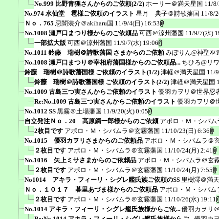
No.999 比野青狸さんからのご依頼(2/2)
ホーリー＠満天星国
11/8
No.974 水仙堂 雹様ご依頼のイラスト
星月 典子＠詩歌藩国
11/8/2
Ｎｏ．765
忌闇装介＠akiharu国
11/9/4(日) 16:53
No.1008 瀬戸口まつり様からのご依頼品
可西＠涼州藩国
11/9/7(水) 1
一部拡大版
可西＠涼州藩国
11/9/7(水) 19:06
No.1011 鈴藤 瑞樹＠詩歌藩国 さまからのご依頼
みぽりん@神聖巫
No.1008 瀬戸口まつり＠宰相府藩国様からのご依頼品...
ちひろ@リ
鈴藤 瑞樹＠詩歌藩国様 ご依頼のイラスト(1/2)
津軽＠満天星国
11/9
鈴藤 瑞樹＠詩歌藩国様 ご依頼のイラスト(2/2)
津軽＠満天星国
No.1009 古島三つ実さんからご依頼のイラスト
優羽カヲリ＠世界忍
Re:No.1009 古島三つ実さんからご依頼のイラスト
優羽カヲリ＠
No.1012 SS
黒霧＠土場藩国
11/9/20(火) 0:05
自立発注Ｎｏ．20 高原鋼一郎様からのご依頼
アポロ・Ｍ・シバム
2枚目です
アポロ・Ｍ・シバムラ＠玄霧藩国
11/10/23(日) 6:36
No.1015 優羽カヲリさまからのご依頼品
アポロ・Ｍ・シバムラ＠
２枚目です
アポロ・Ｍ・シバムラ＠玄霧藩国
11/10/24(月) 2:41
No.1016 矢上ミサさまからのご依頼品
アポロ・Ｍ・シバムラ＠玄
２枚目です
アポロ・Ｍ・シバムラ＠玄霧藩国
11/10/24(月) 7:55
No1014 アキラ・フィーリ・シグレ艦氏族ご依頼のSS
里樹澪＠満
Ｎｏ．１０１７ 暮里あづま様からのご依頼品
アポロ・Ｍ・シバム
２枚目です
アポロ・Ｍ・シバムラ＠玄霧藩国
11/10/26(水) 19:11
No.1014 アキラ・フィーリ・シグレ艦氏族様からご依...
優羽カヲリ
Re:No.1014 アキラ・フィーリ・シグレ艦氏族様からご...
優羽カ