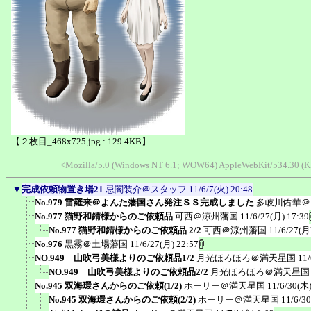
【２枚目_468x725.jpg : 129.4KB】
<Mozilla/5.0 (Windows NT 6.1; WOW64) AppleWebKit/534.30 (K
▼
完成依頼物置き場21
忌闇装介＠スタッフ
11/6/7(火) 20:48
No.979 雷羅来＠よんた藩国さん発注ＳＳ完成しました
多岐川佑華＠
No.977 猫野和錆様からのご依頼品
可西＠涼州藩国
11/6/27(月) 17:39
No.977 猫野和錆様からのご依頼品 2/2
可西＠涼州藩国
11/6/27(月
No.976
黒霧＠土場藩国
11/6/27(月) 22:57
NO.949 山吹弓美様よりのご依頼品1/2
月光ほろほろ＠満天星国
11/
NO.949 山吹弓美様よりのご依頼品2/2
月光ほろほろ＠満天星国
No.945 双海環さんからのご依頼(1/2)
ホーリー＠満天星国
11/6/30(木)
No.945 双海環さんからのご依頼(2/2)
ホーリー＠満天星国
11/6/3