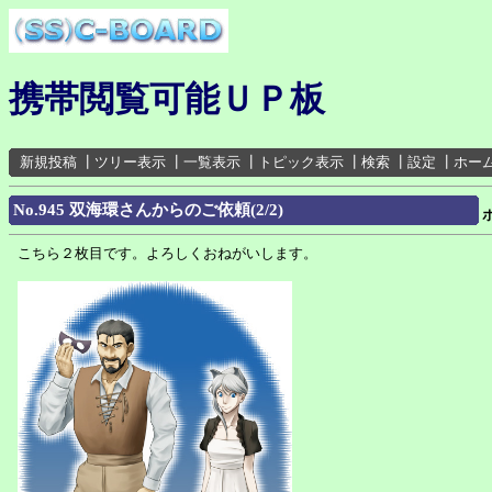
携帯閲覧可能ＵＰ板
新規投稿
┃
ツリー表示
┃
一覧表示
┃
トピック表示
┃
検索
┃
設定
┃
ホー
No.945 双海環さんからのご依頼(2/2)
こちら２枚目です。よろしくおねがいします。