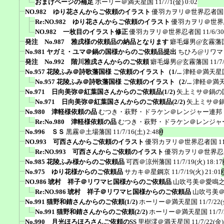
おまけページの補足
ホーリー＠満天星国
11/7/1(金) 0:02
NO.982 ゆり花さんからご依頼のイラスト
優羽カヲリ＠世界忍者国
Re:NO.982 ゆり花さんからご依頼のイラスト
優羽カヲリ＠世界
NO.982 一枚目のイラスト修正
優羽カヲリ＠世界忍者国
11/6/3
発注 No.987 雅戌様の依頼品の納品となります
癖毛爆男@玄霧藩
No.981 ヤガミ・ユマ＠鍋の国様からのご依頼品提出
ちひろ@リワマ
発注 No.992 階川雅戌さんからのご依頼
癖毛爆男@玄霧藩国
11/7
No.957 花陵ふみ＠詩歌藩国様 ご依頼のイラスト（1/...
津軽＠満天星
No.957 花陵ふみ＠詩歌藩国様 ご依頼のイラスト（2/...
津軽＠満
No.971 日向美弥＠紅葉国さんからのご依頼品(1/2)
矢上ミサ＠鍋の
No.971 日向美弥＠紅葉国さんからのご依頼品(2/2)
矢上ミサ＠
No.980 津軽様依頼の品
むつき・萩野・ドラケン＠レンジャー連邦
Re:No.980 津軽様依頼の品
むつき・萩野・ドラケン＠レンジャ
No.996 ＳＳ
黒霧＠土場藩国
11/7/16(土) 2:48
NO.993 可西さんからご依頼のイラスト
優羽カヲリ＠世界忍者国
1
Re:NO.993 可西さんからご依頼のイラスト
優羽カヲリ＠世界忍
No.985 花陵ふみ様からのご依頼品
可西＠涼州藩国
11/7/19(火) 18:17
No.975 ゆり花様からのご依頼品
サカキ＠星鋼京
11/7/19(火) 21:01
NO.986 琥村 祥子＠リワマヒ国様からのご依頼品
山吹弓美＠愛鳴
Re:NO.986 琥村 祥子＠リワマヒ国様からのご依頼品
山吹弓美
No.991 猫野和錆さんからのご依頼(1/2)
ホーリー＠満天星国
11/7/22(
No.991 猫野和錆さんからのご依頼(2/2)
ホーリー＠満天星国
11/7
No.990 月光ほろほろさんご依頼のSS
里樹澪＠満天星国
11/7/22(金)