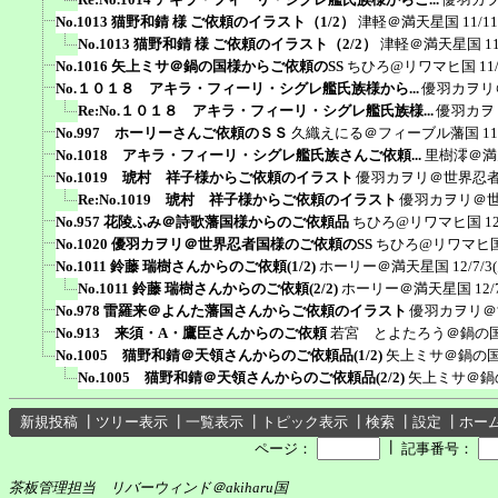
No.1013 猫野和錆 様 ご依頼のイラスト（1/2）
津軽＠満天星国
11/11
No.1013 猫野和錆 様 ご依頼のイラスト（2/2）
津軽＠満天星国
1
No.1016 矢上ミサ＠鍋の国様からご依頼のSS
ちひろ@リワマヒ国
11
No.１０１８ アキラ・フィーリ・シグレ艦氏族様から...
優羽カヲリ
Re:No.１０１８ アキラ・フィーリ・シグレ艦氏族様...
優羽カヲ
No.997 ホーリーさんご依頼のＳＳ
久織えにる＠フィーブル藩国
11
No.1018 アキラ・フィーリ・シグレ艦氏族さんご依頼...
里樹澪＠満
No.1019 琥村 祥子様からご依頼のイラスト
優羽カヲリ＠世界忍
Re:No.1019 琥村 祥子様からご依頼のイラスト
優羽カヲリ＠
No.957 花陵ふみ＠詩歌藩国様からのご依頼品
ちひろ@リワマヒ国
1
No.1020 優羽カヲリ＠世界忍者国様のご依頼のSS
ちひろ@リワマヒ
No.1011 鈴藤 瑞樹さんからのご依頼(1/2)
ホーリー＠満天星国
12/7/3
No.1011 鈴藤 瑞樹さんからのご依頼(2/2)
ホーリー＠満天星国
12/
No.978 雷羅来＠よんた藩国さんからご依頼のイラスト
優羽カヲリ＠
No.913 来須・A・鷹臣さんからのご依頼
若宮 とよたろう＠鍋の
No.1005 猫野和錆＠天領さんからのご依頼品(1/2)
矢上ミサ＠鍋の
No.1005 猫野和錆＠天領さんからのご依頼品(2/2)
矢上ミサ＠鍋
新規投稿
┃
ツリー表示
┃
一覧表示
┃
トピック表示
┃
検索
┃
設定
┃
ホー
┃
ページ：
記事番号：
茶板管理担当 リバーウィンド＠akiharu国