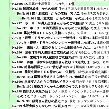
No.1000 SS
黒霧＠土場藩国
11/8/2(火) 1:12
No.988 階川雅成様 からの依頼
月光ほろほろ＠満天星国
11/8/3(水) 
Re:No.988 階川雅成様 からの依頼 其ノ二
月光ほろほろ＠満天
Re:No.988 階川雅成様 からの依頼 その三
月光ほろほろ＠
No.997 ホーリー＠満天星国さんからのご依頼品(1/2)
矢上ミサ＠鍋
No.997 ホーリー＠満天星国さんからのご依頼品(2/2)
矢上ミサ
No.1003霧賀火澄＠ＦＥGさん依頼ＳＳ
多岐川佑華＠ＦＥＧ
11/8/7(
むつき・萩野・ドラケン＠レンジャー連邦様 ご依頼の...
津軽＠満天
むつき・萩野・ドラケン＠レンジャー連邦様 ご依頼の...
津軽＠
No.1004 来須・A・鷹臣＠るしにゃん王国様からのご...
ちひろ@リ
No.996 里樹澪＠満天星国様ご依頼の品1/2
瑠璃＠になし藩国
11/8/
No.996 里樹澪＠満天星国様ご依頼の品2/2
瑠璃＠になし藩国
11
No.1006 鈴藤 瑞樹＠詩歌藩国さん依頼ＳＳ完成しま...
多岐川佑華
No.1002 鈴藤瑞樹様からのご依頼品
可西＠涼州藩国
11/8/17(水) 17:1
No.1003 霧賀火澄＠ＦＥＧ様からのご依頼品
山吹弓美＠愛鳴之藩国
Re:No.1003 霧賀火澄＠ＦＥＧ様からのご依頼品
山吹弓美＠愛鳴
No.1001 里樹澪さんからご依頼のイラスト
優羽カヲリ＠世界忍者国
Re:No.1001 里樹澪さんからご依頼のイラスト
優羽カヲリ＠世界
No.998 猫野さん依頼の品
むつき・萩野・ドラケン＠レンジャー連邦
そのに
むつき・萩野・ドラケン＠レンジャー連邦
11/8/21(日) 16
Re:No.998 猫野さん依頼の品
むつき･萩野･ドラケン＠レンジャ
No.999 比野青狸さんからのご依頼(1/2)
ホーリー＠満天星国
11/8/25(