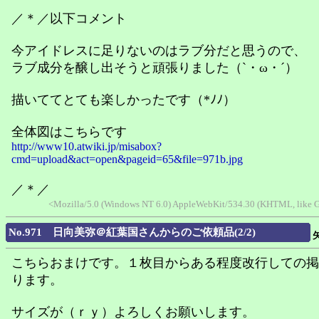
／＊／以下コメント
今アイドレスに足りないのはラブ分だと思うので、
ラブ成分を醸し出そうと頑張りました（`・ω・´）
描いててとても楽しかったです（*ﾉﾉ）
全体図はこちらです
http://www10.atwiki.jp/misabox?
cmd=upload&act=open&pageid=65&file=971b.jpg
／＊／
<Mozilla/5.0 (Windows NT 6.0) AppleWebKit/534.30 (KHTML, like G
No.971 日向美弥＠紅葉国さんからのご依頼品(2/2)
こちらおまけです。１枚目からある程度改行しての掲
ります。
サイズが（ｒｙ）よろしくお願いします。