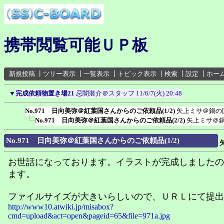
携帯閲覧可能ＵＰ板
新規投稿
┃
ツリー表示
┃
一覧表示
┃
トピック表示
┃
検索
┃
設定
┃
ホー
▼
完成依頼物置き場21
忌闇装介＠スタッフ
11/6/7(火) 20:48
No.971 日向美弥＠紅葉国さんからのご依頼品(1/2)
矢上ミサ＠鍋の
No.971 日向美弥＠紅葉国さんからのご依頼品(2/2)
矢上ミサ＠
No.971 日向美弥＠紅葉国さんからのご依頼品(1/2)
お世話になっております。イラストが完成しましたの
ます。
ファイルサイズが大きいらしいので、ＵＲＬにて提出
http://www10.atwiki.jp/misabox?
cmd=upload&act=open&pageid=65&file=971a.jpg