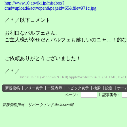
http://www10.atwiki.jp/misabox?
cmd=upload&act=open&pageid=65&file=971c.jpg
／＊／以下コメント
お利口なパルフェさん。
ご主人様が幸せだとパルフェも嬉しいのニャ…！的な
ご依頼ありがとうございました！
／＊／
<Mozilla/5.0 (Windows NT 6.0) AppleWebKit/534.30 (KHTML, like G
新規投稿
┃
ツリー表示
┃
一覧表示
┃
トピック表示
┃
検索
┃
設定
┃
ホー
┃
ページ：
記事番号：
茶板管理担当 リバーウィンド＠akiharu国