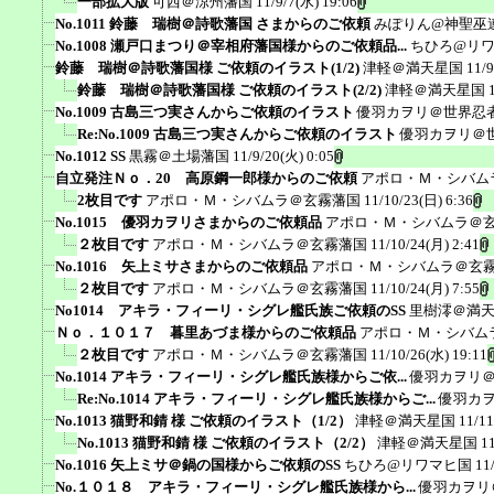
一部拡大版
可西＠涼州藩国
11/9/7(水) 19:06
No.1011 鈴藤 瑞樹＠詩歌藩国 さまからのご依頼
みぽりん@神聖巫
No.1008 瀬戸口まつり＠宰相府藩国様からのご依頼品...
ちひろ@リ
鈴藤 瑞樹＠詩歌藩国様 ご依頼のイラスト(1/2)
津軽＠満天星国
11/9
鈴藤 瑞樹＠詩歌藩国様 ご依頼のイラスト(2/2)
津軽＠満天星国
No.1009 古島三つ実さんからご依頼のイラスト
優羽カヲリ＠世界忍
Re:No.1009 古島三つ実さんからご依頼のイラスト
優羽カヲリ＠
No.1012 SS
黒霧＠土場藩国
11/9/20(火) 0:05
自立発注Ｎｏ．20 高原鋼一郎様からのご依頼
アポロ・Ｍ・シバム
2枚目です
アポロ・Ｍ・シバムラ＠玄霧藩国
11/10/23(日) 6:36
No.1015 優羽カヲリさまからのご依頼品
アポロ・Ｍ・シバムラ＠
２枚目です
アポロ・Ｍ・シバムラ＠玄霧藩国
11/10/24(月) 2:41
No.1016 矢上ミサさまからのご依頼品
アポロ・Ｍ・シバムラ＠玄
２枚目です
アポロ・Ｍ・シバムラ＠玄霧藩国
11/10/24(月) 7:55
No1014 アキラ・フィーリ・シグレ艦氏族ご依頼のSS
里樹澪＠満
Ｎｏ．１０１７ 暮里あづま様からのご依頼品
アポロ・Ｍ・シバム
２枚目です
アポロ・Ｍ・シバムラ＠玄霧藩国
11/10/26(水) 19:11
No.1014 アキラ・フィーリ・シグレ艦氏族様からご依...
優羽カヲリ
Re:No.1014 アキラ・フィーリ・シグレ艦氏族様からご...
優羽カ
No.1013 猫野和錆 様 ご依頼のイラスト（1/2）
津軽＠満天星国
11/11
No.1013 猫野和錆 様 ご依頼のイラスト（2/2）
津軽＠満天星国
1
No.1016 矢上ミサ＠鍋の国様からご依頼のSS
ちひろ@リワマヒ国
11
No.１０１８ アキラ・フィーリ・シグレ艦氏族様から...
優羽カヲリ