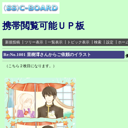
携帯閲覧可能ＵＰ板
新規投稿
┃
ツリー表示
┃
一覧表示
┃
トピック表示
┃
検索
┃
設定
┃
ホー
Re:No.1001 里樹澪さんからご依頼のイラスト
（こちら２枚目になります。）