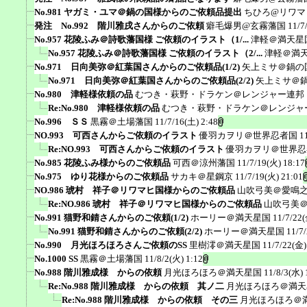
No.981 ヤガミ・ユマ＠鍋の国様からのご依頼品提出
ちひろ@リワマ
発注 No.992 階川雅戌さんからのご依頼
癖毛爆男@玄霧藩国
11/7
No.957 花陵ふみ＠詩歌藩国様 ご依頼のイラスト（1/...
津軽＠満天星
No.957 花陵ふみ＠詩歌藩国様 ご依頼のイラスト（2/...
津軽＠満
No.971 日向美弥＠紅葉国さんからのご依頼品(1/2)
矢上ミサ＠鍋の
No.971 日向美弥＠紅葉国さんからのご依頼品(2/2)
矢上ミサ＠
No.980 津軽様依頼の品
むつき・萩野・ドラケン＠レンジャー連邦
Re:No.980 津軽様依頼の品
むつき・萩野・ドラケン＠レンジャ
No.996 ＳＳ
黒霧＠土場藩国
11/7/16(土) 2:48
NO.993 可西さんからご依頼のイラスト
優羽カヲリ＠世界忍者国
1
Re:NO.993 可西さんからご依頼のイラスト
優羽カヲリ＠世界忍
No.985 花陵ふみ様からのご依頼品
可西＠涼州藩国
11/7/19(火) 18:17
No.975 ゆり花様からのご依頼品
サカキ＠星鋼京
11/7/19(火) 21:01
NO.986 琥村 祥子＠リワマヒ国様からのご依頼品
山吹弓美＠愛鳴
Re:NO.986 琥村 祥子＠リワマヒ国様からのご依頼品
山吹弓美
No.991 猫野和錆さんからのご依頼(1/2)
ホーリー＠満天星国
11/7/22(
No.991 猫野和錆さんからのご依頼(2/2)
ホーリー＠満天星国
11/7
No.990 月光ほろほろさんご依頼のSS
里樹澪＠満天星国
11/7/22(金)
No.1000 SS
黒霧＠土場藩国
11/8/2(火) 1:12
No.988 階川雅成様 からの依頼
月光ほろほろ＠満天星国
11/8/3(水) 
Re:No.988 階川雅成様 からの依頼 其ノ二
月光ほろほろ＠満天
Re:No.988 階川雅成様 からの依頼 その三
月光ほろほろ＠