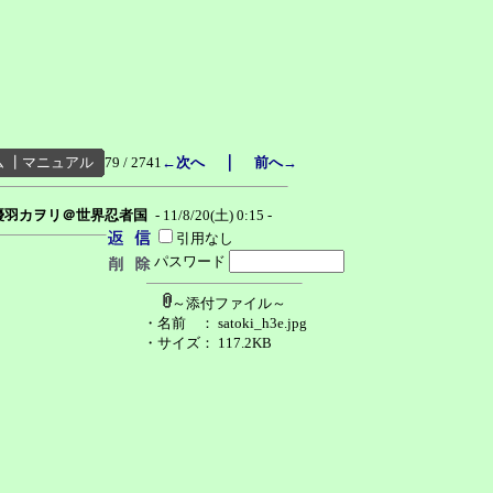
｜
ム
┃
マニュアル
79 / 2741
←次へ
前へ→
優羽カヲリ＠世界忍者国
- 11/8/20(土) 0:15 -
引用なし
パスワード
～添付ファイル～
・名前
： satoki_h3e.jpg
・サイズ
： 117.2KB