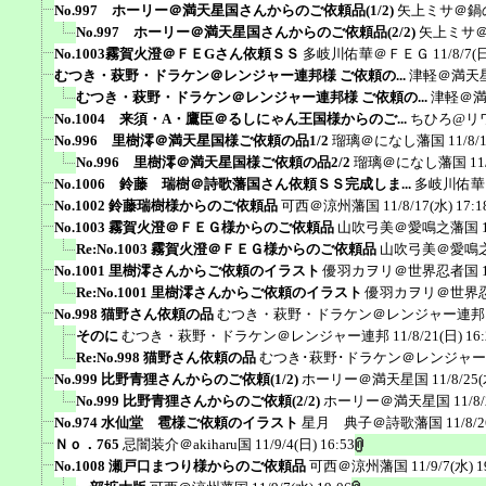
No.997 ホーリー＠満天星国さんからのご依頼品(1/2)
矢上ミサ＠鍋
No.997 ホーリー＠満天星国さんからのご依頼品(2/2)
矢上ミサ
No.1003霧賀火澄＠ＦＥGさん依頼ＳＳ
多岐川佑華＠ＦＥＧ
11/8/7(
むつき・萩野・ドラケン＠レンジャー連邦様 ご依頼の...
津軽＠満天
むつき・萩野・ドラケン＠レンジャー連邦様 ご依頼の...
津軽＠
No.1004 来須・A・鷹臣＠るしにゃん王国様からのご...
ちひろ@リ
No.996 里樹澪＠満天星国様ご依頼の品1/2
瑠璃＠になし藩国
11/8/
No.996 里樹澪＠満天星国様ご依頼の品2/2
瑠璃＠になし藩国
11
No.1006 鈴藤 瑞樹＠詩歌藩国さん依頼ＳＳ完成しま...
多岐川佑華
No.1002 鈴藤瑞樹様からのご依頼品
可西＠涼州藩国
11/8/17(水) 17:1
No.1003 霧賀火澄＠ＦＥＧ様からのご依頼品
山吹弓美＠愛鳴之藩国
Re:No.1003 霧賀火澄＠ＦＥＧ様からのご依頼品
山吹弓美＠愛鳴
No.1001 里樹澪さんからご依頼のイラスト
優羽カヲリ＠世界忍者国
Re:No.1001 里樹澪さんからご依頼のイラスト
優羽カヲリ＠世界
No.998 猫野さん依頼の品
むつき・萩野・ドラケン＠レンジャー連邦
そのに
むつき・萩野・ドラケン＠レンジャー連邦
11/8/21(日) 16
Re:No.998 猫野さん依頼の品
むつき･萩野･ドラケン＠レンジャ
No.999 比野青狸さんからのご依頼(1/2)
ホーリー＠満天星国
11/8/25(
No.999 比野青狸さんからのご依頼(2/2)
ホーリー＠満天星国
11/8
No.974 水仙堂 雹様ご依頼のイラスト
星月 典子＠詩歌藩国
11/8/2
Ｎｏ．765
忌闇装介＠akiharu国
11/9/4(日) 16:53
No.1008 瀬戸口まつり様からのご依頼品
可西＠涼州藩国
11/9/7(水) 1