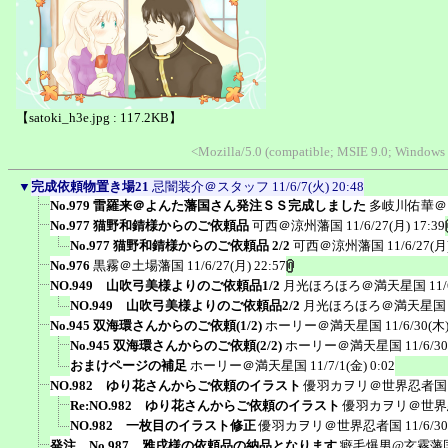
【satoki_h3e.jpg : 117.2KB】
<Mozilla/5.0 (compatible; MSIE 9.0; Windows
▼
完成依頼物置き場21
忌闇装介＠スタッフ
11/6/7(火) 20:48
No.979 雷羅来＠よんた藩国さん発注ＳＳ完成しました
多岐川佑華＠
No.977 猫野和錆様からのご依頼品
可西＠涼州藩国
11/6/27(月) 17:39
No.977 猫野和錆様からのご依頼品 2/2
可西＠涼州藩国
11/6/27(月
No.976
黒霧＠土場藩国
11/6/27(月) 22:57
NO.949 山吹弓美様よりのご依頼品1/2
月光ほろほろ＠満天星国
11/
NO.949 山吹弓美様よりのご依頼品2/2
月光ほろほろ＠満天星国
No.945 双海環さんからのご依頼(1/2)
ホーリー＠満天星国
11/6/30(木)
No.945 双海環さんからのご依頼(2/2)
ホーリー＠満天星国
11/6/3
おまけページの補足
ホーリー＠満天星国
11/7/1(金) 0:02
NO.982 ゆり花さんからご依頼のイラスト
優羽カヲリ＠世界忍者国
Re:NO.982 ゆり花さんからご依頼のイラスト
優羽カヲリ＠世界
NO.982 一枚目のイラスト修正
優羽カヲリ＠世界忍者国
11/6/3
発注 No.987 雅戌様の依頼品の納品となります
癖毛爆男@玄霧藩