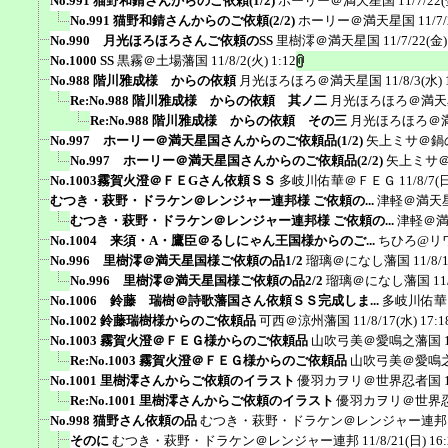
No.991 猫野和錆さんからのご依頼(1/2)
ホーリー＠満天星国
11/7/22(
No.991 猫野和錆さんからのご依頼(2/2)
ホーリー＠満天星国
11/7
No.990 月光ほろほろさんご依頼のSS
里樹澪＠満天星国
11/7/22(金)
No.1000 SS
黒霧＠土場藩国
11/8/2(火) 1:12
No.988 階川雅成様 からの依頼
月光ほろほろ＠満天星国
11/8/3(水) 
Re:No.988 階川雅成様 からの依頼 其ノ二
月光ほろほろ＠満天
Re:No.988 階川雅成様 からの依頼 その三
月光ほろほろ＠
No.997 ホーリー＠満天星国さんからのご依頼品(1/2)
矢上ミサ＠鍋
No.997 ホーリー＠満天星国さんからのご依頼品(2/2)
矢上ミサ
No.1003霧賀火澄＠ＦＥGさん依頼ＳＳ
多岐川佑華＠ＦＥＧ
11/8/7(
むつき・萩野・ドラケン＠レンジャー連邦様 ご依頼の...
津軽＠満天
むつき・萩野・ドラケン＠レンジャー連邦様 ご依頼の...
津軽＠
No.1004 来須・A・鷹臣＠るしにゃん王国様からのご...
ちひろ@リ
No.996 里樹澪＠満天星国様ご依頼の品1/2
瑠璃＠になし藩国
11/8/
No.996 里樹澪＠満天星国様ご依頼の品2/2
瑠璃＠になし藩国
11
No.1006 鈴藤 瑞樹＠詩歌藩国さん依頼ＳＳ完成しま...
多岐川佑華
No.1002 鈴藤瑞樹様からのご依頼品
可西＠涼州藩国
11/8/17(水) 17:1
No.1003 霧賀火澄＠ＦＥＧ様からのご依頼品
山吹弓美＠愛鳴之藩国
Re:No.1003 霧賀火澄＠ＦＥＧ様からのご依頼品
山吹弓美＠愛鳴
No.1001 里樹澪さんからご依頼のイラスト
優羽カヲリ＠世界忍者国
Re:No.1001 里樹澪さんからご依頼のイラスト
優羽カヲリ＠世界
No.998 猫野さん依頼の品
むつき・萩野・ドラケン＠レンジャー連邦
そのに
むつき・萩野・ドラケン＠レンジャー連邦
11/8/21(日) 16