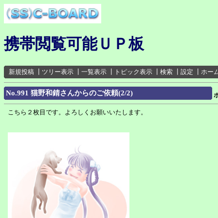
携帯閲覧可能ＵＰ板
新規投稿
┃
ツリー表示
┃
一覧表示
┃
トピック表示
┃
検索
┃
設定
┃
ホー
No.991 猫野和錆さんからのご依頼(2/2)
こちら２枚目です。よろしくお願いいたします。