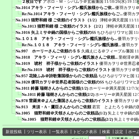
２枚目です
アポロ・Ｍ・シバムラ＠玄霧藩国
11/10/26(水) 19:11
No.1014 アキラ・フィーリ・シグレ艦氏族様からご依...
優羽カヲリ
Re:No.1014 アキラ・フィーリ・シグレ艦氏族様からご...
優羽カ
No.1013 猫野和錆 様 ご依頼のイラスト（1/2）
津軽＠満天星国
11/11
No.1013 猫野和錆 様 ご依頼のイラスト（2/2）
津軽＠満天星国
1
No.1016 矢上ミサ＠鍋の国様からご依頼のSS
ちひろ@リワマヒ国
11
No.１０１８ アキラ・フィーリ・シグレ艦氏族様から...
優羽カヲリ
Re:No.１０１８ アキラ・フィーリ・シグレ艦氏族様...
優羽カヲ
No.997 ホーリーさんご依頼のＳＳ
久織えにる＠フィーブル藩国
11
No.1018 アキラ・フィーリ・シグレ艦氏族さんご依頼...
里樹澪＠満
No.1019 琥村 祥子様からご依頼のイラスト
優羽カヲリ＠世界忍
Re:No.1019 琥村 祥子様からご依頼のイラスト
優羽カヲリ＠
No.957 花陵ふみ＠詩歌藩国様からのご依頼品
ちひろ@リワマヒ国
1
No.1020 優羽カヲリ＠世界忍者国様のご依頼のSS
ちひろ@リワマヒ
No.1011 鈴藤 瑞樹さんからのご依頼(1/2)
ホーリー＠満天星国
12/7/3
No.1011 鈴藤 瑞樹さんからのご依頼(2/2)
ホーリー＠満天星国
12/
No.978 雷羅来＠よんた藩国さんからご依頼のイラスト
優羽カヲリ＠
No.913 来須・A・鷹臣さんからのご依頼
若宮 とよたろう＠鍋の
No.1005 猫野和錆＠天領さんからのご依頼品(1/2)
矢上ミサ＠鍋の
No.1005 猫野和錆＠天領さんからのご依頼品(2/2)
矢上ミサ＠鍋
新規投稿
┃
ツリー表示
┃
一覧表示
┃
トピック表示
┃
検索
┃
設定
┃
ホー
┃