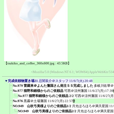
【tsukiko_and_coffee_360x600.jpg : 43.5KB】
<Mozilla/5.0 (Windows NT 6.1; WOW64) AppleWebKit/534
▼
完成依頼物置き場21
忌闇装介＠スタッフ
11/6/7(火) 20:48
No.979 雷羅来＠よんた藩国さん発注ＳＳ完成しました
多岐川佑華＠
No.977 猫野和錆様からのご依頼品
可西＠涼州藩国
11/6/27(月) 17:39
No.977 猫野和錆様からのご依頼品 2/2
可西＠涼州藩国
11/6/27(月
No.976
黒霧＠土場藩国
11/6/27(月) 22:57
NO.949 山吹弓美様よりのご依頼品1/2
月光ほろほろ＠満天星国
11/
NO.949 山吹弓美様よりのご依頼品2/2
月光ほろほろ＠満天星国