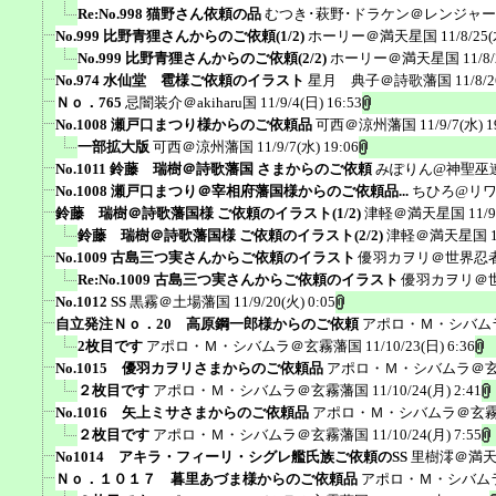
Re:No.998 猫野さん依頼の品
むつき･萩野･ドラケン＠レンジャ
No.999 比野青狸さんからのご依頼(1/2)
ホーリー＠満天星国
11/8/25(
No.999 比野青狸さんからのご依頼(2/2)
ホーリー＠満天星国
11/8
No.974 水仙堂 雹様ご依頼のイラスト
星月 典子＠詩歌藩国
11/8/2
Ｎｏ．765
忌闇装介＠akiharu国
11/9/4(日) 16:53
No.1008 瀬戸口まつり様からのご依頼品
可西＠涼州藩国
11/9/7(水) 1
一部拡大版
可西＠涼州藩国
11/9/7(水) 19:06
No.1011 鈴藤 瑞樹＠詩歌藩国 さまからのご依頼
みぽりん@神聖巫
No.1008 瀬戸口まつり＠宰相府藩国様からのご依頼品...
ちひろ@リ
鈴藤 瑞樹＠詩歌藩国様 ご依頼のイラスト(1/2)
津軽＠満天星国
11/9
鈴藤 瑞樹＠詩歌藩国様 ご依頼のイラスト(2/2)
津軽＠満天星国
No.1009 古島三つ実さんからご依頼のイラスト
優羽カヲリ＠世界忍
Re:No.1009 古島三つ実さんからご依頼のイラスト
優羽カヲリ＠
No.1012 SS
黒霧＠土場藩国
11/9/20(火) 0:05
自立発注Ｎｏ．20 高原鋼一郎様からのご依頼
アポロ・Ｍ・シバム
2枚目です
アポロ・Ｍ・シバムラ＠玄霧藩国
11/10/23(日) 6:36
No.1015 優羽カヲリさまからのご依頼品
アポロ・Ｍ・シバムラ＠
２枚目です
アポロ・Ｍ・シバムラ＠玄霧藩国
11/10/24(月) 2:41
No.1016 矢上ミサさまからのご依頼品
アポロ・Ｍ・シバムラ＠玄
２枚目です
アポロ・Ｍ・シバムラ＠玄霧藩国
11/10/24(月) 7:55
No1014 アキラ・フィーリ・シグレ艦氏族ご依頼のSS
里樹澪＠満
Ｎｏ．１０１７ 暮里あづま様からのご依頼品
アポロ・Ｍ・シバム