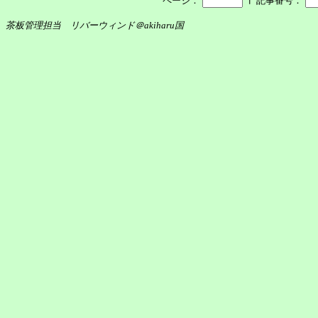
ページ：
記事番号：
茶板管理担当 リバーウィンド＠akiharu国