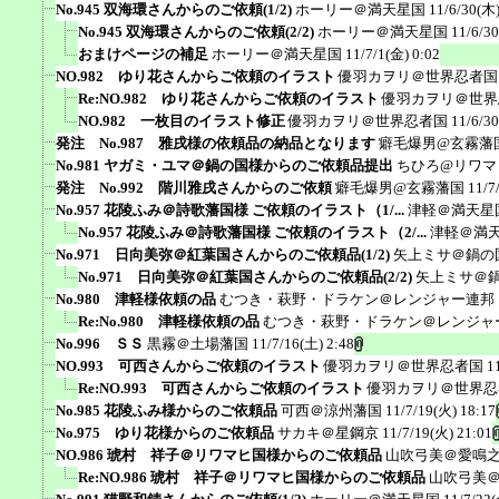
No.945 双海環さんからのご依頼(1/2)
ホーリー＠満天星国
11/6/30(木)
No.945 双海環さんからのご依頼(2/2)
ホーリー＠満天星国
11/6/3
おまけページの補足
ホーリー＠満天星国
11/7/1(金) 0:02
NO.982 ゆり花さんからご依頼のイラスト
優羽カヲリ＠世界忍者国
Re:NO.982 ゆり花さんからご依頼のイラスト
優羽カヲリ＠世界
NO.982 一枚目のイラスト修正
優羽カヲリ＠世界忍者国
11/6/3
発注 No.987 雅戌様の依頼品の納品となります
癖毛爆男@玄霧藩
No.981 ヤガミ・ユマ＠鍋の国様からのご依頼品提出
ちひろ@リワマ
発注 No.992 階川雅戌さんからのご依頼
癖毛爆男@玄霧藩国
11/7
No.957 花陵ふみ＠詩歌藩国様 ご依頼のイラスト（1/...
津軽＠満天星
No.957 花陵ふみ＠詩歌藩国様 ご依頼のイラスト（2/...
津軽＠満
No.971 日向美弥＠紅葉国さんからのご依頼品(1/2)
矢上ミサ＠鍋の
No.971 日向美弥＠紅葉国さんからのご依頼品(2/2)
矢上ミサ＠
No.980 津軽様依頼の品
むつき・萩野・ドラケン＠レンジャー連邦
Re:No.980 津軽様依頼の品
むつき・萩野・ドラケン＠レンジャ
No.996 ＳＳ
黒霧＠土場藩国
11/7/16(土) 2:48
NO.993 可西さんからご依頼のイラスト
優羽カヲリ＠世界忍者国
1
Re:NO.993 可西さんからご依頼のイラスト
優羽カヲリ＠世界忍
No.985 花陵ふみ様からのご依頼品
可西＠涼州藩国
11/7/19(火) 18:17
No.975 ゆり花様からのご依頼品
サカキ＠星鋼京
11/7/19(火) 21:01
NO.986 琥村 祥子＠リワマヒ国様からのご依頼品
山吹弓美＠愛鳴
Re:NO.986 琥村 祥子＠リワマヒ国様からのご依頼品
山吹弓美