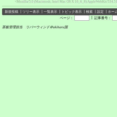
<Mozilla/5.0 (Macintosh; Intel Mac OS X 10_6_8) AppleWebKit/534.
新規投稿
┃
ツリー表示
┃
一覧表示
┃
トピック表示
┃
検索
┃
設定
┃
ホー
┃
ページ：
記事番号：
茶板管理担当 リバーウィンド＠akiharu国