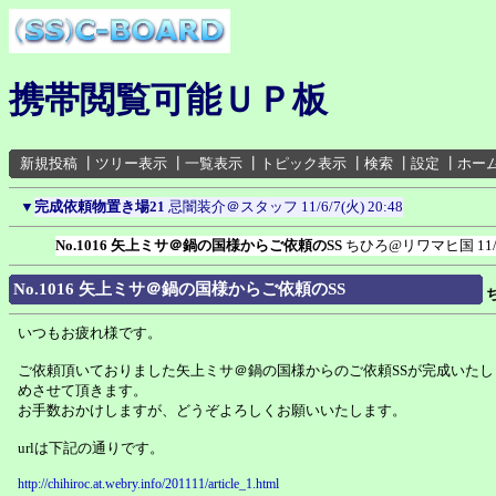
携帯閲覧可能ＵＰ板
新規投稿
┃
ツリー表示
┃
一覧表示
┃
トピック表示
┃
検索
┃
設定
┃
ホー
▼
完成依頼物置き場21
忌闇装介＠スタッフ
11/6/7(火) 20:48
No.1016 矢上ミサ＠鍋の国様からご依頼のSS
ちひろ@リワマヒ国
11
No.1016 矢上ミサ＠鍋の国様からご依頼のSS
いつもお疲れ様です。
ご依頼頂いておりました矢上ミサ＠鍋の国様からのご依頼SSが完成いた
めさせて頂きます。
お手数おかけしますが、どうぞよろしくお願いいたします。
urlは下記の通りです。
http://chihiroc.at.webry.info/201111/article_1.html