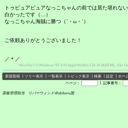
トゥピュアピュアなっこちゃんの前では居た堪れない
白かったです（…）
なっこちゃん海賊に勝つ（`・ω・´）
ご依頼ありがとうございました！
／＊／
<Mozilla/5.0 (Windows NT 6.0) AppleWebKit/534.30 (KHTML, like Ge
新規投稿
┃
ツリー表示
┃
一覧表示
┃
トピック表示
┃
検索
┃
設定
┃
ホー
┃
ページ：
記事番号：
茶板管理担当 リバーウィンド＠akiharu国