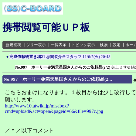
携帯閲覧可能ＵＰ板
新規投稿
┃
ツリー表示
┃
一覧表示
┃
トピック表示
┃
検索
┃
設定
┃
ホー
▼
完成依頼物置き場21
忌闇装介＠スタッフ
11/6/7(火) 20:48
No.997 ホーリー＠満天星国さんからのご依頼品(2/2)
矢上ミサ＠鍋
No.997 ホーリー＠満天星国さんからのご依頼品(2...
こちらおまけになります。１枚目からは少し改行して
願いします。
http://www10.atwiki.jp/misabox?
cmd=upload&act=open&pageid=66&file=997c.jpg
／＊／以下コメント