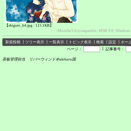
【shigure_h4.jpg : 115.1KB】
<Mozilla/5.0 (compatible; MSIE 9.0; Windows
新規投稿
┃
ツリー表示
┃
一覧表示
┃
トピック表示
┃
検索
┃
設定
┃
ホー
┃
ページ：
記事番号：
茶板管理担当 リバーウィンド＠akiharu国