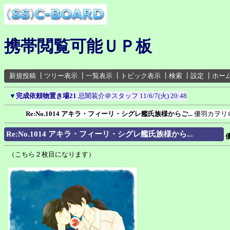
携帯閲覧可能ＵＰ板
新規投稿
┃
ツリー表示
┃
一覧表示
┃
トピック表示
┃
検索
┃
設定
┃
ホー
▼
完成依頼物置き場21
忌闇装介＠スタッフ
11/6/7(火) 20:48
Re:No.1014 アキラ・フィーリ・シグレ艦氏族様からご...
優羽カヲリ
Re:No.1014 アキラ・フィーリ・シグレ艦氏族様から...
（こちら２枚目になります）