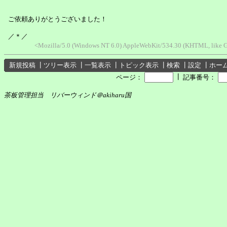
ご依頼ありがとうございました！
／＊／
<Mozilla/5.0 (Windows NT 6.0) AppleWebKit/534.30 (KHTML, like G
新規投稿
┃
ツリー表示
┃
一覧表示
┃
トピック表示
┃
検索
┃
設定
┃
ホー
┃
ページ：
記事番号：
茶板管理担当 リバーウィンド＠akiharu国