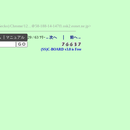
ecko) Chrome/12....＠58-188-14-147f1.osk2.eonet.ne.jp>
｜
ム
┃
マニュアル
29 / 63 ﾂﾘｰ
←次へ
前へ→
(SS)C-BOARD v3.8 is Free