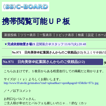
携帯閲覧可能ＵＰ板
新規投稿
┃
ツリー表示
┃
一覧表示
┃
トピック表示
┃
検索
┃
設定
┃
ホー
▼
完成依頼物置き場21
忌闇装介＠スタッフ
11/6/7(火) 20:48
No.971 日向美弥＠紅葉国さんからのご依頼品(2/2)
矢上ミサ＠鍋の
No.971 日向美弥＠紅葉国さんからのご依頼品(2/2)
こちらおまけです。１枚目からある程度改行しての掲載だと助かります。
サイズが（ｒｙ）よろしくお願いします。
http://www10.atwiki.jp/misabox?cmd=upload&act=open&pageid=65&file=971c.jpg
／＊／以下コメント
お利口なパルフェさん。
ご主人様が幸せだとパルフェも嬉しいのニャ…！的な（カッ