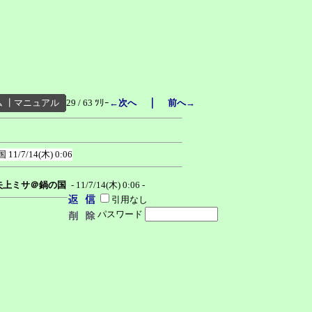
｜
ム
┃
マニュアル
29 / 63 ﾂﾘｰ
←次へ
前へ→
国
11/7/14(木) 0:06
矢上ミサ＠鍋の国
- 11/7/14(木) 0:06 -
引用なし
パスワード