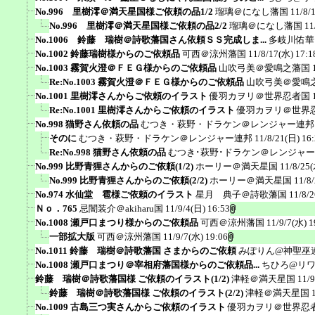
No.996 里樹澪＠満天星国様ご依頼の品1/2
瑠璃＠になし藩国
11/8/
No.996 里樹澪＠満天星国様ご依頼の品2/2
瑠璃＠になし藩国
11
No.1006 鈴藤 瑞樹＠詩歌藩国さん依頼ＳＳ完成しま...
多岐川佑華
No.1002 鈴藤瑞樹様からのご依頼品
可西＠涼州藩国
11/8/17(水) 17:1
No.1003 霧賀火澄＠ＦＥＧ様からのご依頼品
山吹弓美＠愛鳴之藩国
Re:No.1003 霧賀火澄＠ＦＥＧ様からのご依頼品
山吹弓美＠愛鳴
No.1001 里樹澪さんからご依頼のイラスト
優羽カヲリ＠世界忍者国
Re:No.1001 里樹澪さんからご依頼のイラスト
優羽カヲリ＠世界
No.998 猫野さん依頼の品
むつき・萩野・ドラケン＠レンジャー連邦
そのに
むつき・萩野・ドラケン＠レンジャー連邦
11/8/21(日) 16
Re:No.998 猫野さん依頼の品
むつき･萩野･ドラケン＠レンジャ
No.999 比野青狸さんからのご依頼(1/2)
ホーリー＠満天星国
11/8/25(
No.999 比野青狸さんからのご依頼(2/2)
ホーリー＠満天星国
11/8
No.974 水仙堂 雹様ご依頼のイラスト
星月 典子＠詩歌藩国
11/8/2
Ｎｏ．765
忌闇装介＠akiharu国
11/9/4(日) 16:53
No.1008 瀬戸口まつり様からのご依頼品
可西＠涼州藩国
11/9/7(水) 1
一部拡大版
可西＠涼州藩国
11/9/7(水) 19:06
No.1011 鈴藤 瑞樹＠詩歌藩国 さまからのご依頼
みぽりん@神聖巫
No.1008 瀬戸口まつり＠宰相府藩国様からのご依頼品...
ちひろ@リ
鈴藤 瑞樹＠詩歌藩国様 ご依頼のイラスト(1/2)
津軽＠満天星国
11/9
鈴藤 瑞樹＠詩歌藩国様 ご依頼のイラスト(2/2)
津軽＠満天星国
No.1009 古島三つ実さんからご依頼のイラスト
優羽カヲリ＠世界忍