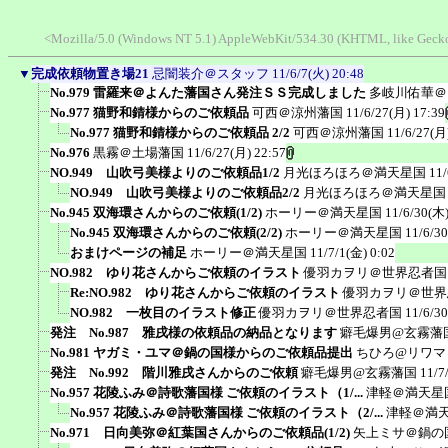
<Mozilla/5.0 (Windows NT 5.1) AppleWebKit/534.30 (KHTML, like Gec
▼
完成依頼物置き場21
忌闇装介＠スタッフ
11/6/7(火) 20:48
No.979 雷羅来＠よんた藩国さん発注ＳＳ完成しました
多岐川佑華＠
No.977 猫野和錆様からのご依頼品
可西＠涼州藩国
11/6/27(月) 17:39
No.977 猫野和錆様からのご依頼品 2/2
可西＠涼州藩国
11/6/27(月
No.976
黒霧＠土場藩国
11/6/27(月) 22:57
NO.949 山吹弓美様よりのご依頼品1/2
月光ほろほろ＠満天星国
11/
NO.949 山吹弓美様よりのご依頼品2/2
月光ほろほろ＠満天星国
No.945 双海環さんからのご依頼(1/2)
ホーリー＠満天星国
11/6/30(木)
No.945 双海環さんからのご依頼(2/2)
ホーリー＠満天星国
11/6/3
おまけページの補足
ホーリー＠満天星国
11/7/1(金) 0:02
NO.982 ゆり花さんからご依頼のイラスト
優羽カヲリ＠世界忍者国
Re:NO.982 ゆり花さんからご依頼のイラスト
優羽カヲリ＠世界
NO.982 一枚目のイラスト修正
優羽カヲリ＠世界忍者国
11/6/3
発注 No.987 雅戌様の依頼品の納品となります
癖毛爆男@玄霧藩
No.981 ヤガミ・ユマ＠鍋の国様からのご依頼品提出
ちひろ@リワマ
発注 No.992 階川雅戌さんからのご依頼
癖毛爆男@玄霧藩国
11/7
No.957 花陵ふみ＠詩歌藩国様 ご依頼のイラスト（1/...
津軽＠満天星
No.957 花陵ふみ＠詩歌藩国様 ご依頼のイラスト（2/...
津軽＠満
No.971 日向美弥＠紅葉国さんからのご依頼品(1/2)
矢上ミサ＠鍋の