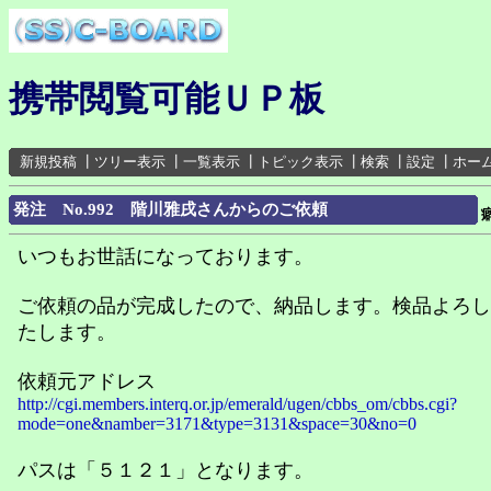
携帯閲覧可能ＵＰ板
新規投稿
┃
ツリー表示
┃
一覧表示
┃
トピック表示
┃
検索
┃
設定
┃
ホー
発注 No.992 階川雅戌さんからのご依頼
いつもお世話になっております。
ご依頼の品が完成したので、納品します。検品よろし
たします。
依頼元アドレス
http://cgi.members.interq.or.jp/emerald/ugen/cbbs_om/cbbs.cgi?
mode=one&namber=3171&type=3131&space=30&no=0
パスは「５１２１」となります。