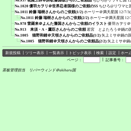
No.957 花陵ふみ＠詩歌藩国様からのご依頼品
ちひろ@リワマヒ国
1
No.1020 優羽カヲリ＠世界忍者国様のご依頼のSS
ちひろ@リワマヒ
No.1011 鈴藤 瑞樹さんからのご依頼(1/2)
ホーリー＠満天星国
12/7/3
No.1011 鈴藤 瑞樹さんからのご依頼(2/2)
ホーリー＠満天星国
12/
No.978 雷羅来＠よんた藩国さんからご依頼のイラスト
優羽カヲリ＠
No.913 来須・A・鷹臣さんからのご依頼
若宮 とよたろう＠鍋の
No.1005 猫野和錆＠天領さんからのご依頼品(1/2)
矢上ミサ＠鍋の
No.1005 猫野和錆＠天領さんからのご依頼品(2/2)
矢上ミサ＠鍋
新規投稿
┃
ツリー表示
┃
一覧表示
┃
トピック表示
┃
検索
┃
設定
┃
ホー
┃
ページ：
記事番号：
茶板管理担当 リバーウィンド＠akiharu国