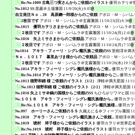
Re:No.1009 古島三つ実さんからご依頼のイラスト
優羽カヲリ＠
No.1012 SS
黒霧＠土場藩国
11/9/20(火) 0:05
自立発注Ｎｏ．20 高原鋼一郎様からのご依頼
アポロ・Ｍ・シバム
2枚目です
アポロ・Ｍ・シバムラ＠玄霧藩国
11/10/23(日) 6:36
No.1015 優羽カヲリさまからのご依頼品
アポロ・Ｍ・シバムラ＠
２枚目です
アポロ・Ｍ・シバムラ＠玄霧藩国
11/10/24(月) 2:41
No.1016 矢上ミサさまからのご依頼品
アポロ・Ｍ・シバムラ＠玄
２枚目です
アポロ・Ｍ・シバムラ＠玄霧藩国
11/10/24(月) 7:55
No1014 アキラ・フィーリ・シグレ艦氏族ご依頼のSS
里樹澪＠満
Ｎｏ．１０１７ 暮里あづま様からのご依頼品
アポロ・Ｍ・シバム
２枚目です
アポロ・Ｍ・シバムラ＠玄霧藩国
11/10/26(水) 19:11
No.1014 アキラ・フィーリ・シグレ艦氏族様からご依...
優羽カヲリ
Re:No.1014 アキラ・フィーリ・シグレ艦氏族様からご...
優羽カ
No.1013 猫野和錆 様 ご依頼のイラスト（1/2）
津軽＠満天星国
11/11
No.1013 猫野和錆 様 ご依頼のイラスト（2/2）
津軽＠満天星国
1
No.1016 矢上ミサ＠鍋の国様からご依頼のSS
ちひろ@リワマヒ国
11
No.１０１８ アキラ・フィーリ・シグレ艦氏族様から...
優羽カヲリ
Re:No.１０１８ アキラ・フィーリ・シグレ艦氏族様...
優羽カヲ
No.997 ホーリーさんご依頼のＳＳ
久織えにる＠フィーブル藩国
11
No.1018 アキラ・フィーリ・シグレ艦氏族さんご依頼...
里樹澪＠満
No.1019 琥村 祥子様からご依頼のイラスト
優羽カヲリ＠世界忍
Re:No.1019 琥村 祥子様からご依頼のイラスト
優羽カヲリ＠