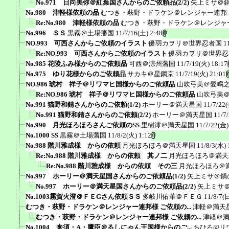
No.971 日向美弥＠紅葉国さんからのご依頼品(2/2)
矢上ミサ＠
No.980 津軽様依頼の品
むつき・萩野・ドラケン＠レンジャー連邦
Re:No.980 津軽様依頼の品
むつき・萩野・ドラケン＠レンジャ
No.996 ＳＳ
黒霧＠土場藩国
11/7/16(土) 2:48
NO.993 可西さんからご依頼のイラスト
優羽カヲリ＠世界忍者国
1
Re:NO.993 可西さんからご依頼のイラスト
優羽カヲリ＠世界忍
No.985 花陵ふみ様からのご依頼品
可西＠涼州藩国
11/7/19(火) 18:17
No.975 ゆり花様からのご依頼品
サカキ＠星鋼京
11/7/19(火) 21:01
NO.986 琥村 祥子＠リワマヒ国様からのご依頼品
山吹弓美＠愛鳴
Re:NO.986 琥村 祥子＠リワマヒ国様からのご依頼品
山吹弓美
No.991 猫野和錆さんからのご依頼(1/2)
ホーリー＠満天星国
11/7/22(
No.991 猫野和錆さんからのご依頼(2/2)
ホーリー＠満天星国
11/7
No.990 月光ほろほろさんご依頼のSS
里樹澪＠満天星国
11/7/22(金)
No.1000 SS
黒霧＠土場藩国
11/8/2(火) 1:12
No.988 階川雅成様 からの依頼
月光ほろほろ＠満天星国
11/8/3(水) 
Re:No.988 階川雅成様 からの依頼 其ノ二
月光ほろほろ＠満天
Re:No.988 階川雅成様 からの依頼 その三
月光ほろほろ＠
No.997 ホーリー＠満天星国さんからのご依頼品(1/2)
矢上ミサ＠鍋
No.997 ホーリー＠満天星国さんからのご依頼品(2/2)
矢上ミサ
No.1003霧賀火澄＠ＦＥGさん依頼ＳＳ
多岐川佑華＠ＦＥＧ
11/8/7(
むつき・萩野・ドラケン＠レンジャー連邦様 ご依頼の...
津軽＠満天
むつき・萩野・ドラケン＠レンジャー連邦様 ご依頼の...
津軽＠
No.1004 来須・A・鷹臣＠るしにゃん王国様からのご...
ちひろ@リ