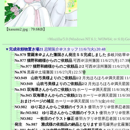
【kasumi2.jpg : 79.6KB】
<Mozilla/5.0 (Windows NT 6.1; WOW64; rv:6.0) G
▼
完成依頼物置き場21
忌闇装介＠スタッフ
11/6/7(火) 20:48
No.979 雷羅来＠よんた藩国さん発注ＳＳ完成しました
多岐川佑華＠
No.977 猫野和錆様からのご依頼品
可西＠涼州藩国
11/6/27(月) 17:39
No.977 猫野和錆様からのご依頼品 2/2
可西＠涼州藩国
11/6/27(月
No.976
黒霧＠土場藩国
11/6/27(月) 22:57
NO.949 山吹弓美様よりのご依頼品1/2
月光ほろほろ＠満天星国
11/
NO.949 山吹弓美様よりのご依頼品2/2
月光ほろほろ＠満天星国
No.945 双海環さんからのご依頼(1/2)
ホーリー＠満天星国
11/6/30(木)
No.945 双海環さんからのご依頼(2/2)
ホーリー＠満天星国
11/6/3
おまけページの補足
ホーリー＠満天星国
11/7/1(金) 0:02
NO.982 ゆり花さんからご依頼のイラスト
優羽カヲリ＠世界忍者国
Re:NO.982 ゆり花さんからご依頼のイラスト
優羽カヲリ＠世界
NO.982 一枚目のイラスト修正
優羽カヲリ＠世界忍者国
11/6/3
発注 No.987 雅戌様の依頼品の納品となります
癖毛爆男@玄霧藩