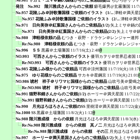
No.981 ヤガミ・ユマ＠鍋の国様からのご依頼品提出
ちひろ@リワマ
発注 No.992 階川雅戌さんからのご依頼
癖毛爆男@玄霧藩国
11/7
No.957 花陵ふみ＠詩歌藩国様 ご依頼のイラスト（1/...
津軽＠満天星
No.957 花陵ふみ＠詩歌藩国様 ご依頼のイラスト（2/...
津軽＠満
No.971 日向美弥＠紅葉国さんからのご依頼品(1/2)
矢上ミサ＠鍋の
No.971 日向美弥＠紅葉国さんからのご依頼品(2/2)
矢上ミサ＠
No.980 津軽様依頼の品
むつき・萩野・ドラケン＠レンジャー連邦
Re:No.980 津軽様依頼の品
むつき・萩野・ドラケン＠レンジャ
No.996 ＳＳ
黒霧＠土場藩国
11/7/16(土) 2:48
NO.993 可西さんからご依頼のイラスト
優羽カヲリ＠世界忍者国
1
Re:NO.993 可西さんからご依頼のイラスト
優羽カヲリ＠世界忍
No.985 花陵ふみ様からのご依頼品
可西＠涼州藩国
11/7/19(火) 18:17
No.975 ゆり花様からのご依頼品
サカキ＠星鋼京
11/7/19(火) 21:01
NO.986 琥村 祥子＠リワマヒ国様からのご依頼品
山吹弓美＠愛鳴
Re:NO.986 琥村 祥子＠リワマヒ国様からのご依頼品
山吹弓美
No.991 猫野和錆さんからのご依頼(1/2)
ホーリー＠満天星国
11/7/22(
No.991 猫野和錆さんからのご依頼(2/2)
ホーリー＠満天星国
11/7
No.990 月光ほろほろさんご依頼のSS
里樹澪＠満天星国
11/7/22(金)
No.1000 SS
黒霧＠土場藩国
11/8/2(火) 1:12
No.988 階川雅成様 からの依頼
月光ほろほろ＠満天星国
11/8/3(水) 
Re:No.988 階川雅成様 からの依頼 其ノ二
月光ほろほろ＠満天
Re:No.988 階川雅成様 からの依頼 その三
月光ほろほろ＠
No.997 ホーリー＠満天星国さんからのご依頼品(1/2)
矢上ミサ＠鍋