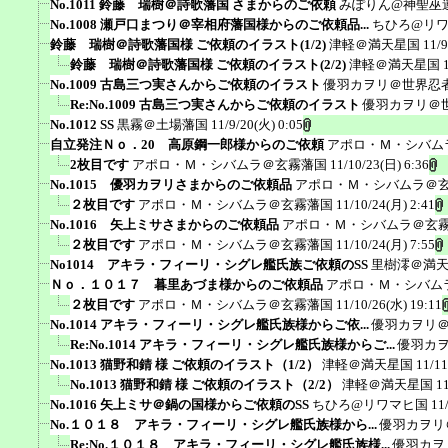
No.1011 鈴藤 瑞樹＠詩歌藩国 さまからのご依頼
みぽりん@神聖巫
No.1008 瀬戸口まつり＠宰相府藩国様からのご依頼品...
ちひろ@リ
鈴藤 瑞樹＠詩歌藩国様 ご依頼のイラスト(1/2)
津軽＠満天星国
11/9
鈴藤 瑞樹＠詩歌藩国様 ご依頼のイラスト(2/2)
津軽＠満天星国
No.1009 古島三つ実さんからご依頼のイラスト
優羽カヲリ＠世界忍
Re:No.1009 古島三つ実さんからご依頼のイラスト
優羽カヲリ＠
No.1012 SS
黒霧＠土場藩国
11/9/20(火) 0:05
自立発注Ｎｏ．20 高原鋼一郎様からのご依頼
アポロ・Ｍ・シバム
2枚目です
アポロ・Ｍ・シバムラ＠玄霧藩国
11/10/23(日) 6:36
No.1015 優羽カヲリさまからのご依頼品
アポロ・Ｍ・シバムラ＠
２枚目です
アポロ・Ｍ・シバムラ＠玄霧藩国
11/10/24(月) 2:41
No.1016 矢上ミサさまからのご依頼品
アポロ・Ｍ・シバムラ＠玄
２枚目です
アポロ・Ｍ・シバムラ＠玄霧藩国
11/10/24(月) 7:55
No1014 アキラ・フィーリ・シグレ艦氏族ご依頼のSS
里樹澪＠満
Ｎｏ．１０１７ 暮里あづま様からのご依頼品
アポロ・Ｍ・シバム
２枚目です
アポロ・Ｍ・シバムラ＠玄霧藩国
11/10/26(水) 19:11
No.1014 アキラ・フィーリ・シグレ艦氏族様からご依...
優羽カヲリ
Re:No.1014 アキラ・フィーリ・シグレ艦氏族様からご...
優羽カ
No.1013 猫野和錆 様 ご依頼のイラスト（1/2）
津軽＠満天星国
11/11
No.1013 猫野和錆 様 ご依頼のイラスト（2/2）
津軽＠満天星国
1
No.1016 矢上ミサ＠鍋の国様からご依頼のSS
ちひろ@リワマヒ国
11
No.１０１８ アキラ・フィーリ・シグレ艦氏族様から...
優羽カヲリ
Re:No.１０１８ アキラ・フィーリ・シグレ艦氏族様...
優羽カヲ