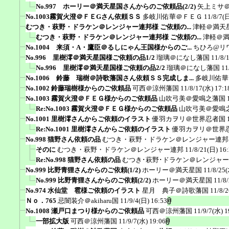
No.997 ホーリー＠満天星国さんからのご依頼品(2/2)
矢上ミサ
No.1003霧賀火澄＠ＦＥGさん依頼ＳＳ
多岐川佑華＠ＦＥＧ
11/8/7(
むつき・萩野・ドラケン＠レンジャー連邦様 ご依頼の...
津軽＠満天
むつき・萩野・ドラケン＠レンジャー連邦様 ご依頼の...
津軽＠
No.1004 来須・A・鷹臣＠るしにゃん王国様からのご...
ちひろ@リ
No.996 里樹澪＠満天星国様ご依頼の品1/2
瑠璃＠になし藩国
11/8/
No.996 里樹澪＠満天星国様ご依頼の品2/2
瑠璃＠になし藩国
11
No.1006 鈴藤 瑞樹＠詩歌藩国さん依頼ＳＳ完成しま...
多岐川佑華
No.1002 鈴藤瑞樹様からのご依頼品
可西＠涼州藩国
11/8/17(水) 17:1
No.1003 霧賀火澄＠ＦＥＧ様からのご依頼品
山吹弓美＠愛鳴之藩国
Re:No.1003 霧賀火澄＠ＦＥＧ様からのご依頼品
山吹弓美＠愛鳴
No.1001 里樹澪さんからご依頼のイラスト
優羽カヲリ＠世界忍者国
Re:No.1001 里樹澪さんからご依頼のイラスト
優羽カヲリ＠世界
No.998 猫野さん依頼の品
むつき・萩野・ドラケン＠レンジャー連邦
そのに
むつき・萩野・ドラケン＠レンジャー連邦
11/8/21(日) 16
Re:No.998 猫野さん依頼の品
むつき･萩野･ドラケン＠レンジャ
No.999 比野青狸さんからのご依頼(1/2)
ホーリー＠満天星国
11/8/25(
No.999 比野青狸さんからのご依頼(2/2)
ホーリー＠満天星国
11/8
No.974 水仙堂 雹様ご依頼のイラスト
星月 典子＠詩歌藩国
11/8/2
Ｎｏ．765
忌闇装介＠akiharu国
11/9/4(日) 16:53
No.1008 瀬戸口まつり様からのご依頼品
可西＠涼州藩国
11/9/7(水) 1
一部拡大版
可西＠涼州藩国
11/9/7(水) 19:06