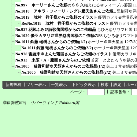
No.997 ホーリーさんご依頼のＳＳ
久織えにる＠フィーブル藩国
11
No.1018 アキラ・フィーリ・シグレ艦氏族さんご依頼...
里樹澪＠満
No.1019 琥村 祥子様からご依頼のイラスト
優羽カヲリ＠世界忍
Re:No.1019 琥村 祥子様からご依頼のイラスト
優羽カヲリ＠
No.957 花陵ふみ＠詩歌藩国様からのご依頼品
ちひろ@リワマヒ国
1
No.1020 優羽カヲリ＠世界忍者国様のご依頼のSS
ちひろ@リワマヒ
No.1011 鈴藤 瑞樹さんからのご依頼(1/2)
ホーリー＠満天星国
12/7/3
No.1011 鈴藤 瑞樹さんからのご依頼(2/2)
ホーリー＠満天星国
12/
No.978 雷羅来＠よんた藩国さんからご依頼のイラスト
優羽カヲリ＠
No.913 来須・A・鷹臣さんからのご依頼
若宮 とよたろう＠鍋の
No.1005 猫野和錆＠天領さんからのご依頼品(1/2)
矢上ミサ＠鍋の
No.1005 猫野和錆＠天領さんからのご依頼品(2/2)
矢上ミサ＠鍋
新規投稿
┃
ツリー表示
┃
一覧表示
┃
トピック表示
┃
検索
┃
設定
┃
ホー
┃
ページ：
記事番号：
茶板管理担当 リバーウィンド＠akiharu国