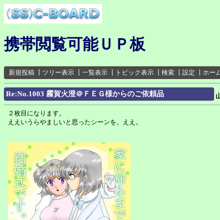
携帯閲覧可能ＵＰ板
新規投稿
┃
ツリー表示
┃
一覧表示
┃
トピック表示
┃
検索
┃
設定
┃
ホー
Re:No.1003 霧賀火澄＠ＦＥＧ様からのご依頼品
２枚目になります。
ええいうらやましいと思ったシーンを。ええ。