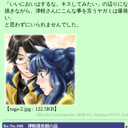
「いいにおいはするな。キスしてみたい」の辺りにな
描きながら、津軽さんにこんな事を言うヤガミは爆発
い、
と思わずにいられませんでした。
【tuga-2.jpg : 122.5KB】
<Mozilla/5.0 (compatible; MSIE 9.0; Windows NT 6.0; Tri
Re:No.980 津軽様依頼の品