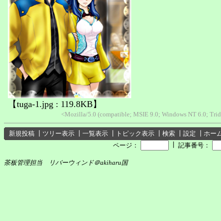
【tuga-1.jpg : 119.8KB】
<Mozilla/5.0 (compatible; MSIE 9.0; Windows NT 6.0; Tri
新規投稿
┃
ツリー表示
┃
一覧表示
┃
トピック表示
┃
検索
┃
設定
┃
ホー
┃
ページ：
記事番号：
茶板管理担当 リバーウィンド＠akiharu国