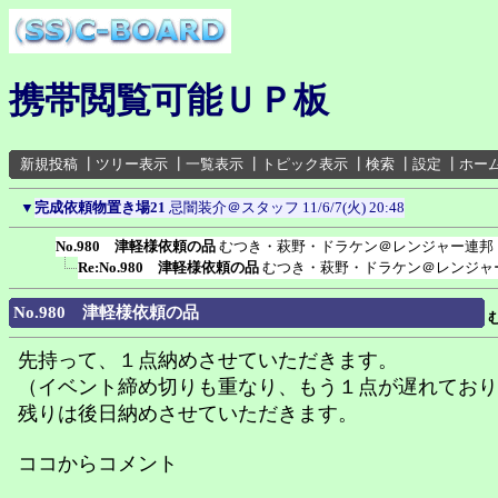
携帯閲覧可能ＵＰ板
新規投稿
┃
ツリー表示
┃
一覧表示
┃
トピック表示
┃
検索
┃
設定
┃
ホー
▼
完成依頼物置き場21
忌闇装介＠スタッフ
11/6/7(火) 20:48
No.980 津軽様依頼の品
むつき・萩野・ドラケン＠レンジャー連邦
Re:No.980 津軽様依頼の品
むつき・萩野・ドラケン＠レンジャ
No.980 津軽様依頼の品
先持って、１点納めさせていただきます。
（イベント締め切りも重なり、もう１点が遅れており
残りは後日納めさせていただきます。
ココからコメント