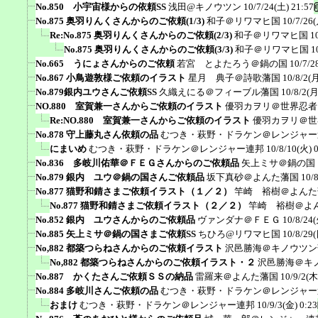
No.850 小宇宙様からの依頼SS
浅田@キノウツン
10/7/24(土) 21:57
No.875 奥羽りんくさんからのご依頼(1/3)
和子＠リワマヒ国
10/7/26(
Re:No.875 奥羽りんくさんからのご依頼(2/3)
和子＠リワマヒ国
1
No.875 奥羽りんくさんからのご依頼(3/3)
和子＠リワマヒ国
1
No.665 うにょさんからのご依頼
若宮 とよたろう＠鍋の国
10/7/2
No.867 小鳥遊敦様ご依頼のイラスト
星月 典子＠詩歌藩国
10/8/2(月
No.879銀内ユウさんご依頼SS
久織えにる＠フィーブル藩国
10/8/2(月
NO.880 室賀兼一さんからご依頼のイラスト
優羽カヲリ＠世界忍者
Re:NO.880 室賀兼一さんからご依頼のイラスト
優羽カヲリ＠世
No.878 守上藤丸さん依頼の品
むつき・萩野・ドラケン＠レンジャー
にまいめ
むつき・萩野・ドラケン＠レンジャー連邦
10/8/10(火) 
No.836 多岐川佑華＠ＦＥＧさんからのご依頼品
矢上ミサ＠鍋の国
No.879 銀内 ユウ＠鍋の国さんご依頼品
坂下真砂＠よんた藩国
10/
No.877 猫野和錆さまご依頼イラスト（１／２）
竿崎 裕樹＠よんた
No.877 猫野和錆さまご依頼イラスト（２／２）
竿崎 裕樹＠よ
No.852 銀内 ユウさんからのご依頼品
ヴァンダナ＠ＦＥＧ
10/8/24(
No.885 矢上ミサ＠鍋の国さまご依頼SS
ちひろ@リワマヒ国
10/8/29(
No,882 都築つらねさんからのご依頼イラスト
沢邑勝海＠キノウツン
No,882 都築つらねさんからのご依頼イラスト・２
沢邑勝海＠キ
No.887 かくたさんご依頼ＳＳの納品
雷羅来＠よんた藩国
10/9/2(木
No.884 多岐川さんご依頼の品
むつき・萩野・ドラケン＠レンジャー
おまけ
むつき・萩野・ドラケン＠レンジャー連邦
10/9/3(金) 0:23