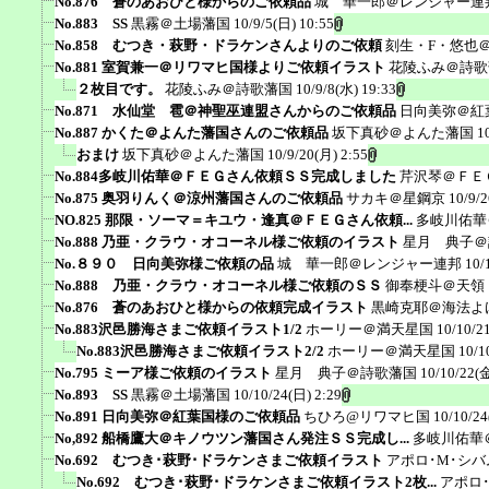
No.876 蒼のあおひと様からのご依頼品
城 華一郎＠レンジャー連
No.883 SS
黒霧＠土場藩国
10/9/5(日) 10:55
No.858 むつき・萩野・ドラケンさんよりのご依頼
刻生・F・悠也
No.881 室賀兼一＠リワマヒ国様よりご依頼イラスト
花陵ふみ＠詩歌
２枚目です。
花陵ふみ＠詩歌藩国
10/9/8(水) 19:33
No.871 水仙堂 雹＠神聖巫連盟さんからのご依頼品
日向美弥＠紅
No.887 かくた＠よんた藩国さんのご依頼品
坂下真砂＠よんた藩国
1
おまけ
坂下真砂＠よんた藩国
10/9/20(月) 2:55
No.884多岐川佑華＠ＦＥＧさん依頼ＳＳ完成しました
芹沢琴＠ＦＥ
No.875 奥羽りんく＠涼州藩国さんのご依頼品
サカキ＠星鋼京
10/9/
NO.825 那限・ソーマ＝キユウ・逢真＠ＦＥＧさん依頼...
多岐川佑華
No.888 乃亜・クラウ・オコーネル様ご依頼のイラスト
星月 典子＠
No.８９０ 日向美弥様ご依頼の品
城 華一郎＠レンジャー連邦
10/
No.888 乃亜・クラウ・オコーネル様ご依頼のＳＳ
御奉梗斗＠天領
No.876 蒼のあおひと様からの依頼完成イラスト
黒崎克耶＠海法よ
No.883沢邑勝海さまご依頼イラスト1/2
ホーリー＠満天星国
10/10/2
No.883沢邑勝海さまご依頼イラスト2/2
ホーリー＠満天星国
10/1
No.795 ミーア様ご依頼のイラスト
星月 典子＠詩歌藩国
10/10/22(金
No.893 SS
黒霧＠土場藩国
10/10/24(日) 2:29
No.891 日向美弥＠紅葉国様のご依頼品
ちひろ@リワマヒ国
10/10/24
No,892 船橋鷹大＠キノウツン藩国さん発注ＳＳ完成し...
多岐川佑華
No.692 むつき･萩野･ドラケンさまご依頼イラスト
アポロ･M･シ
No.692 むつき･萩野･ドラケンさまご依頼イラスト2枚...
アポロ