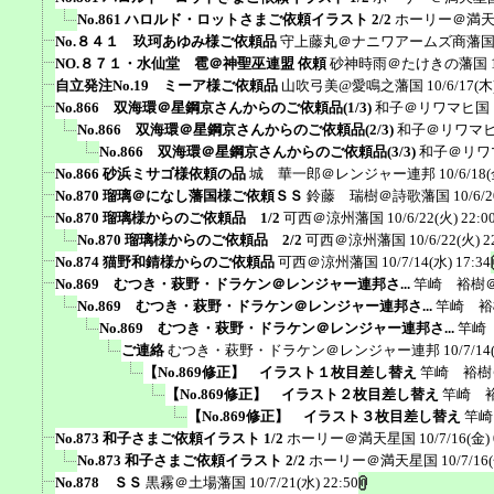
No.861 ハロルド・ロットさまご依頼イラスト 2/2
ホーリー＠満
No.８４１ 玖珂あゆみ様ご依頼品
守上藤丸＠ナニワアームズ商藩
NO.８７１・水仙堂 雹＠神聖巫連盟 依頼
砂神時雨＠たけきの藩国
自立発注No.19 ミーア様ご依頼品
山吹弓美@愛鳴之藩国
10/6/17(木
No.866 双海環＠星鋼京さんからのご依頼品(1/3)
和子＠リワマヒ国
No.866 双海環＠星鋼京さんからのご依頼品(2/3)
和子＠リワマ
No.866 双海環＠星鋼京さんからのご依頼品(3/3)
和子＠リワ
No.866 砂浜ミサゴ様依頼の品
城 華一郎＠レンジャー連邦
10/6/18(
No.870 瑠璃＠になし藩国様ご依頼ＳＳ
鈴藤 瑞樹＠詩歌藩国
10/6/
No.870 瑠璃様からのご依頼品 1/2
可西＠涼州藩国
10/6/22(火) 22:0
No.870 瑠璃様からのご依頼品 2/2
可西＠涼州藩国
10/6/22(火) 2
No.874 猫野和錆様からのご依頼品
可西＠涼州藩国
10/7/14(水) 17:34
No.869 むつき・萩野・ドラケン＠レンジャー連邦さ...
竿崎 裕樹
No.869 むつき・萩野・ドラケン＠レンジャー連邦さ...
竿崎 裕
No.869 むつき・萩野・ドラケン＠レンジャー連邦さ...
竿崎
ご連絡
むつき・萩野・ドラケン＠レンジャー連邦
10/7/14
【No.869修正】 イラスト１枚目差し替え
竿崎 裕樹
【No.869修正】 イラスト２枚目差し替え
竿崎 
【No.869修正】 イラスト３枚目差し替え
竿崎
No.873 和子さまご依頼イラスト 1/2
ホーリー＠満天星国
10/7/16(金) 
No.873 和子さまご依頼イラスト 2/2
ホーリー＠満天星国
10/7/16
No.878 ＳＳ
黒霧＠土場藩国
10/7/21(水) 22:50