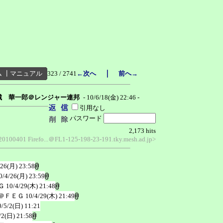
｜
ム
┃
マニュアル
323 / 2741
←次へ
前へ→
城 華一郎＠レンジャー連邦
- 10/6/18(金) 22:46 -
引用なし
パスワード
2,173 hits
/20100401 Firefo...＠FL1-125-198-23-191.tky.mesh.ad.jp>
/26(月) 23:58
0/4/26(月) 23:59
Ｇ
10/4/29(木) 21:48
＠ＦＥＧ
10/4/29(木) 21:49
0/5/2(日) 11:21
/2(日) 21:58