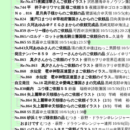
Re:No.673夜國涼華さんご依頼イラスト
沢邑勝海＠キノウツン藩
No.744 平 祥子＠リワマヒ国 様ご依頼ＳＳ
夜國涼華＠ゴロネコ藩
Ｎｏ．816 星月典子様からのご依頼の品
鷺坂祐介＠天領
10/5/5(水)
No.824 瀬戸口まつり＠宰相府藩国さんからのご依頼品
日向美弥＠
No.851 久珂あゆみ＠ＦＥＧさまからの依頼完成品
黒崎克耶＠海法よ
No.859 ホーリー様からのご依頼品
可西＠涼州藩国
10/5/12(水) 20:22
No.861ハロルド・ロット@無名騎士藩国様ご依頼分のＳ...
久遠寺 
No.865 SS
黒霧＠土場藩国
10/5/14(金) 23:57
No843久珂あゆみさんのご依頼品
瑛の南天＠後ほねっこ男爵領
10/5
発注ナンバー８５９ ホーリーさんからのご依頼の品
ダムレイ＠リ
No.863 真夕さんからご依頼のイラスト
優羽カヲリ＠世界忍者国
10
Re:No.863 真夕さんからご依頼のイラスト
優羽カヲリ＠世界忍
No.860 水仙堂 雹＠神聖巫連盟さまご依頼のイラス...
瑠璃＠にな
No.860 水仙堂 雹＠神聖巫連盟さまご依頼のイラス...
瑠璃＠に
自立発注 No.18 花井柾之＠愛鳴之藩国さまの完成品
黒崎克耶＠海
No.830銀内 ユウ様ご依頼ＳＳ
鈴藤 瑞樹＠詩歌藩国
10/5/30(日) 1
No.864 矢上麗華＠天領様からのご依頼イラスト（1/3）
竿崎 裕樹
No.864 矢上麗華＠天領様からのご依頼イラスト（2/3）
竿崎 裕
No.864 矢上麗華＠天領様からのご依頼イラスト（3/3）
竿崎 裕
No.868 SS
黒霧＠土場藩国
10/6/1(火) 1:38
No.866 砂浜ミサゴ様依頼の品
むつき・萩野・ドラケン＠レンジャー
おまけです
むつき・萩野・ドラケン＠レンジャー連邦
10/6/6(日)
No.861 ハロルド・ロットさまご依頼イラスト 1/2
ホーリー＠満天星