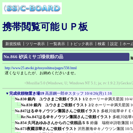
携帯閲覧可能ＵＰ板
新規投稿
┃
ツリー表示
┃
一覧表示
┃
トピック表示
┃
検索
┃
設定
┃
ホー
No.866 砂浜ミサゴ様依頼の品
http://www25.atwiki.jp/tosyoshitsu/pages/556.html
遅くなりましたが、お納めくださいませ。
<Mozilla/5.0 (Windows; U; Windows NT 5.1; ja; rv:1.9.2.3) Gecko
▼
完成依頼物置き場19
高原鋼一郎＠スタッフ
10/4/26(月) 1:16
No.830 銀内 ユウさまご依頼イラスト 1/2
ホーリー＠満天星国
10/4
No.830 銀内 ユウさまご依頼イラスト 2/2
ホーリー＠満天星国
1
No.847はる＠キノウツン藩国さんご依頼イラスト
多岐川佑華＠ＦＥ
Re:No.847はる＠キノウツン藩国さんご依頼イラスト
多岐川佑華
No.854 久珂あゆみさんからのご依頼品ＳＳ
鈴藤 瑞樹＠詩歌藩国
1
No.673夜國涼華さんご依頼イラスト
沢邑勝海＠キノウツン藩国
10/5