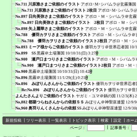
No.711 川原雅さまご依頼のイラスト
アポロ･M･シバムラ@玄霧藩国
No.711 川原雅さまご依頼のイラスト 2枚目
アポロ･M･シバムラ
No.897 日向美弥さまご依頼のイラスト
アポロ・Ｍ・シバムラ＠玄霧
No.897 日向美弥さまご依頼のイラスト 2枚目
アポロ・Ｍ・シバ
No.898 矢上麗華さまご依頼のイラスト
アポロ・Ｍ・シバムラ＠玄霧
No.788 優羽カヲリさまご依頼のイラスト
アポロ・M・シバムラ＠
No.788 優羽カヲリさまご依頼のイラスト2枚目
アポロ・M・シ
No.893 ミーア様からご依頼のイラスト
優羽カヲリ＠世界忍者国
10/
No.899 SS
黒霧＠土場藩国
10/10/31(日) 3:27
No.900 瀬戸口まつりさまご依頼のイラスト
アポロ・M・シバムラ
No.900 瀬戸口まつりさまご依頼のイラスト2枚目
アポロ・M・
No.900
黒霧＠土場藩国
10/10/31(日) 10:42
No.896
黒霧＠土場藩国
11/1/29(土) 0:21
No.896 みぽりんさんからご依頼のイラスト
優羽カヲリ＠世界忍者
Re:No.896 みぽりんさんからご依頼のイラスト
優羽カヲリ＠世
よんたさんよりご依頼のイラスト
ヤガミ・ユマ＠鍋の国
11/2/3(木) 2
No,882 都築つらねさんからの依頼ＳＳ
みぽりん＠神聖巫連盟
12/9/9
No,960 奥羽りんくさんからの依頼 SS
みぽりん＠神聖巫連盟
12/9/30
新規投稿
┃
ツリー表示
┃
一覧表示
┃
トピック表示
┃
検索
┃
設定
┃
ホー
┃
ページ：
記事番号：