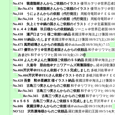
No.474 翡鹿龍樹さんからご依頼のイラスト
優羽カヲリ＠世界忍者
Re:No.474 翡鹿龍樹さんからご依頼のイラスト
優羽カヲリ＠世
No,318 うにょさんからの依頼（代行発注）
周船寺竜郎＠ＦＥＧ
08
Re:No,318 うにょさんからの依頼（代行発注）
周船寺竜郎＠Ｆ
No.463 矢上ミサ＠鍋の国さんご依頼のイラスト
イク＠玄霧藩国
08
Ｎｏ.４４２島鍋 玖日様からの依頼納品
ソーニャ＠世界忍者国
08/9
No.438 瀬戸口まつり 様ご依頼SS納品
夜國涼華＠海法よけ藩国
08/
No.466 SS納品いたします
夜國涼華＠海法よけ藩国
08/9/27(土) 20:00
No.475 風野緋璃さんからの依頼品
橘＠akiharu国
08/9/30(火) 7:15
No.477 優羽カヲリ＠世界忍者国さんからの依頼品
和子＠リワマヒ国
おまけ1
和子＠リワマヒ国
08/10/3(金) 21:29
No.430 よんた＠よんた藩国様ご依頼のＳＳ納品
夜國涼華＠海法よけ
No.461 久遠寺 那由他＠ナニワアームズ商藩国様か...
経＠詩歌藩
No.466芹沢琴＠FEGさん依頼イラスト完成しました
多岐川佑華＠Ｆ
No.466芹沢琴＠FEGさん依頼イラストその２
多岐川佑華＠ＦＥ
No.428 吾妻 勲＠星鋼京 様イラスト納品
夜國涼華＠海法よけ藩国
0
No.565 古島三つ実さんからのご依頼
和子＠リワマヒ
09/1/9(金) 0:2
Re:No.565 古島三つ実さんからのご依頼
和子＠リワマヒ
09/1/9
Re:No.565 古島三つ実さんからのご依頼
和子＠リワマヒ
09/
Ｎｏ５６５ 古島三つ実さんご依頼ＳＳ完成しました
芹沢琴＠ＦＥ
No.606 夜國涼華さんからのご依頼
橘＠akiharu国
09/3/19(木) 0:01
NO'522 沢邑勝海様からのご依頼品
羅幻雅貴＠羅幻王国
09/5/14(木)