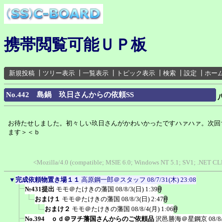
携帯閲覧可能ＵＰ板
新規投稿
┃
ツリー表示
┃
一覧表示
┃
トピック表示
┃
検索
┃
設定
┃
ホー
No.442 島鍋 玖日さんからの依頼SS
お待たせしました。初々しい玖日さんがかわいかったですハァハァ。次回
ます＞＜ｂ
<Mozilla/4.0 (compatible; MSIE 6.0; Windows NT 5.1; SV1; .NET C
▼
完成依頼物置き場１１
高原鋼一郎＠スタッフ
08/7/31(木) 23:08
№431提出
モモ＠たけきの藩国
08/8/3(日) 1:39
おまけ１
モモ＠たけきの藩国
08/8/3(日) 2:47
おまけ２
モモ＠たけきの藩国
08/8/4(月) 1:06
No.394 ｏｄ＠ヲチ藩国さんからのご依頼品
沢邑勝海＠星鋼京
08/8