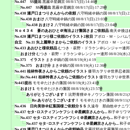
No.447 SS提出
黒霧＠星鋼京
08/8/17(日) 14:46
No.447 SS再提出
黒霧＠星鋼京
08/8/17(日) 17:29
No.438 瀬戸口まつりさんからの依頼
八守時緒＠鍋の国
08/8/17(日) 2
No.438 おまけ
八守時緒＠鍋の国
08/8/17(日) 23:03
No.438 おまけ２
八守時緒＠鍋の国
08/8/17(日) 23:04
Ｎｏ４３４ 蒼のあおひと＠海法よけ藩国さまご依頼品
南天＠後ほ
No.420 瀬戸口まつり様ご依頼のイラスト2枚目
アポロ・Ｍ・シバム
自立 No.11 矢上麗華さまからご依頼のイラスト
アポロ・Ｍ・シバ
No.433 あおひと様依頼品
むつき・萩野・ドラケン＠レンジャー連邦
おまけ分
むつき・萩野・ドラケン＠レンジャー連邦
08/8/20(水) 
No.375 イラスト
まき＠鍋の国
08/8/19(火) 4:19
No.375 おまけ分
まき＠鍋の国
08/8/19(火) 12:36
No.441 桂林怜夜さんからご依頼のイラスト
優羽カヲリ＠世界忍者国
Re:No.441 桂林怜夜さんからご依頼のイラスト
優羽カヲリ＠世界
№445提出
モモ＠たけきの藩国
08/8/19(火) 23:41
おまけ１
モモ＠たけきの藩国
08/8/19(火) 23:57
ありがとうございます！
比野青狸＠キノウツン藩国
08/8/21(
Re:ありがとうございます！
モモ＠たけきの藩国
08/9/11(
No.436 日向美弥＠紅葉国様ご依頼分ＳＳ
久遠寺 那由他＠ナニワ
No.437 セタ･ロスティフンケフシミ＠星鋼京さんから...
和子＠リワ
No.437 セタ･ロスティフンケフシミ＠星鋼京さんから...
和子＠リ
No.437 セタ･ロスティフンケフシミ＠星鋼京さんから...
和子
No.439 瀬戸口まつりさんからの依頼納品
玄霧弦耶＠玄霧藩国
08/8/2