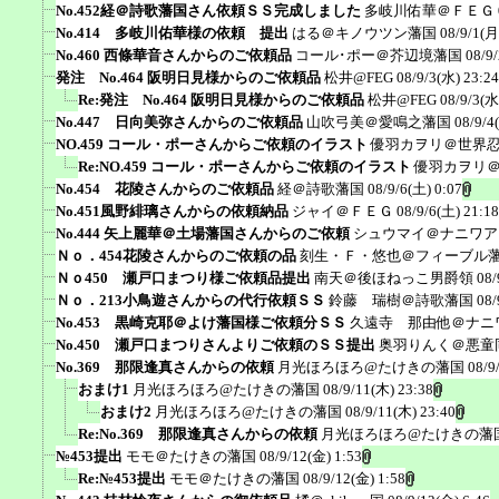
No.452経＠詩歌藩国さん依頼ＳＳ完成しました
多岐川佑華＠ＦＥＧ
No.414 多岐川佑華様の依頼 提出
はる＠キノウツン藩国
08/9/1(月
No.460 西條華音さんからのご依頼品
コール･ポー＠芥辺境藩国
08/9
発注 No.464 阪明日見様からのご依頼品
松井@FEG
08/9/3(水) 23:24
Re:発注 No.464 阪明日見様からのご依頼品
松井@FEG
08/9/3(水
No.447 日向美弥さんからのご依頼品
山吹弓美＠愛鳴之藩国
08/9/4
NO.459 コール・ポーさんからご依頼のイラスト
優羽カヲリ＠世界
Re:NO.459 コール・ポーさんからご依頼のイラスト
優羽カヲリ
No.454 花陵さんからのご依頼品
経＠詩歌藩国
08/9/6(土) 0:07
No.451風野緋璃さんからの依頼納品
ジャイ＠ＦＥＧ
08/9/6(土) 21:18
No.444 矢上麗華＠土場藩国さんからのご依頼
シュウマイ＠ナニワア
Ｎｏ．454花陵さんからのご依頼の品
刻生・Ｆ・悠也＠フィーブル
Ｎｏ450 瀬戸口まつり様ご依頼品提出
南天＠後ほねっこ男爵領
08/
Ｎｏ．213小鳥遊さんからの代行依頼ＳＳ
鈴藤 瑞樹＠詩歌藩国
08/
No.453 黒崎克耶＠よけ藩国様ご依頼分ＳＳ
久遠寺 那由他＠ナニ
No.450 瀬戸口まつりさんよりご依頼のＳＳ提出
奥羽りんく＠悪童
No.369 那限逢真さんからの依頼
月光ほろほろ@たけきの藩国
08/9
おまけ1
月光ほろほろ@たけきの藩国
08/9/11(木) 23:38
おまけ2
月光ほろほろ@たけきの藩国
08/9/11(木) 23:40
Re:No.369 那限逢真さんからの依頼
月光ほろほろ@たけきの藩
№453提出
モモ＠たけきの藩国
08/9/12(金) 1:53
Re:№453提出
モモ＠たけきの藩国
08/9/12(金) 1:58