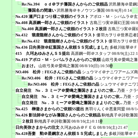
Re:No.394 ｏｄ＠ヲチ藩国さんからのご依頼品
沢邑勝海＠星鋼
藩国名の間違い
沢邑勝海＠キノウツン藩国
08/8/4(月) 0:14
No.420 瀬戸口まつり様ご依頼のイラスト
アポロ・Ｍ・シバムラ＠玄
No.408 高原鋼一郎さんご依頼のイラスト
古島三つ実＠羅幻王国
08/
No.408 高原鋼一郎さんご依頼のイラスト２枚目
古島三つ実＠羅
No.432 翡鹿龍樹さんからご依頼のイラスト
優羽カヲリ＠世界忍者
Re:No.432 翡鹿龍樹さんからご依頼のイラスト
優羽カヲリ＠世
No.436 日向美弥＠紅葉国さん依頼ＳＳ完成しました
多岐川佑華＠Ｆ
415 久珂あゆみさんＳＳ提出
高原鋼一郎＠スタッフ
08/8/9(土) 22:
No.419 アポロ・Ｍ・シバムラさんからのご依頼
山吹弓美＠愛鳴之藩
おまけ。
山吹弓美＠愛鳴之藩国
08/8/10(日) 16:50
NO.406 松井：FEGさんご依頼の品
シュウマイ＠ナニワアームズ商
Re:NO.406 松井：FEGさんご依頼の品
シュウマイ＠ナニワアー
Re:NO.406 松井：FEGさんご依頼の品
シュウマイ＠ナニワ
自立発注 No．３ ミーア＠愛鳴之藩国さまよりのご依...
乃亜・クラ
自立発注 No．３ ミーア＠愛鳴之藩国さまよりのご依...
乃亜・
自立発注 No．３ ミーア＠愛鳴之藩国さまよりのご依...
乃亜・
No.425 榊遊さまからのご依頼SS提出
奥羽りんく＠悪童同盟
08/8/1
No.426 影法師＠ながみ藩国さんからのご依頼品
駒地真子＠詩歌藩国
２枚目
駒地真子＠詩歌藩国
08/8/16(土) 0:11
日向美弥さまからの注文
久珂あゆみ＠ＦＥＧ
08/8/16(土) 21:47
No.428吾妻 勲＠星鋼京さん依頼ＳＳ完成しました
多岐川佑華＠Ｆ