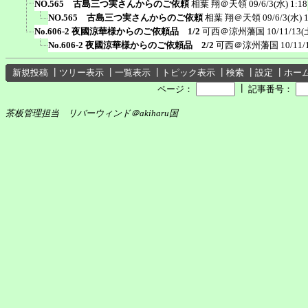
NO.565 古島三つ実さんからのご依頼
相葉 翔＠天領
09/6/3(水) 1:18
NO.565 古島三つ実さんからのご依頼
相葉 翔＠天領
09/6/3(水) 
No.606-2 夜國涼華様からのご依頼品 1/2
可西＠涼州藩国
10/11/13(
No.606-2 夜國涼華様からのご依頼品 2/2
可西＠涼州藩国
10/11/
新規投稿
┃
ツリー表示
┃
一覧表示
┃
トピック表示
┃
検索
┃
設定
┃
ホー
┃
ページ：
記事番号：
茶板管理担当 リバーウィンド＠akiharu国