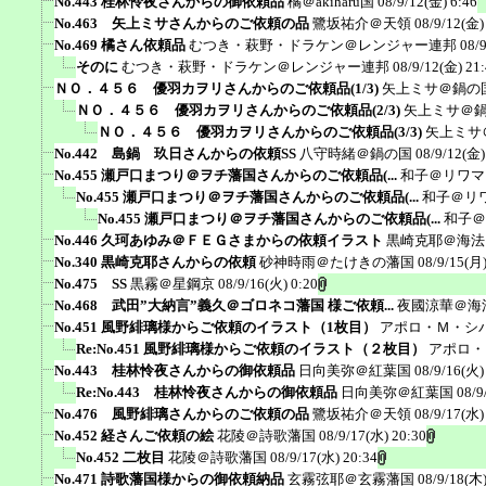
No.443 桂林怜夜さんからの御依頼品
橘＠akiharu国
08/9/12(金) 6:46
No.463 矢上ミサさんからのご依頼の品
鷺坂祐介＠天領
08/9/12(金)
No.469 橘さん依頼品
むつき・萩野・ドラケン＠レンジャー連邦
08/
そのに
むつき・萩野・ドラケン＠レンジャー連邦
08/9/12(金) 21
ＮＯ．４５６ 優羽カヲリさんからのご依頼品(1/3)
矢上ミサ＠鍋の
ＮＯ．４５６ 優羽カヲリさんからのご依頼品(2/3)
矢上ミサ＠
ＮＯ．４５６ 優羽カヲリさんからのご依頼品(3/3)
矢上ミサ
No.442 島鍋 玖日さんからの依頼SS
八守時緒＠鍋の国
08/9/12(金)
No.455 瀬戸口まつり＠ヲチ藩国さんからのご依頼品(...
和子＠リワマ
No.455 瀬戸口まつり＠ヲチ藩国さんからのご依頼品(...
和子＠リ
No.455 瀬戸口まつり＠ヲチ藩国さんからのご依頼品(...
和子＠
No.446 久珂あゆみ＠ＦＥＧさまからの依頼イラスト
黒崎克耶＠海法
No.340 黒崎克耶さんからの依頼
砂神時雨＠たけきの藩国
08/9/15(月)
No.475 SS
黒霧＠星鋼京
08/9/16(火) 0:20
No.468 武田”大納言”義久＠ゴロネコ藩国 様ご依頼...
夜國涼華＠海
No.451 風野緋璃様からご依頼のイラスト（1枚目）
アポロ・Ｍ・シ
Re:No.451 風野緋璃様からご依頼のイラスト（２枚目）
アポロ・
No.443 桂林怜夜さんからの御依頼品
日向美弥＠紅葉国
08/9/16(火)
Re:No.443 桂林怜夜さんからの御依頼品
日向美弥＠紅葉国
08/9
No.476 風野緋璃さんからのご依頼の品
鷺坂祐介＠天領
08/9/17(水)
No.452 経さんご依頼の絵
花陵＠詩歌藩国
08/9/17(水) 20:30
No.452 二枚目
花陵＠詩歌藩国
08/9/17(水) 20:34
No.471 詩歌藩国様からの御依頼納品
玄霧弦耶＠玄霧藩国
08/9/18(木)