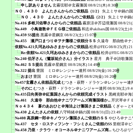
申し訳ありません
玄霧弦耶＠玄霧藩国
08/8/21(木) 8:30
ＮＯ．４３０ よんたさんからのご依頼品（1/2）
矢上ミサ＠鍋の国
ＮＯ．４３０ よんたさんからのご依頼品（2/2）
矢上ミサ＠鍋
No.416 多岐川佑華さんからのご依頼品
霧原涼＠芥辺境藩国
08/8/21(
No.449 小鳥遊敦＠ＦＥＧ様ご依頼品
和志＠akiharu国
08/8/23(土) 0
No.459 SS提出
黒霧＠星鋼京
08/8/23(土) 15:07
No.455 瀬戸口まつり＠ヲチ藩様ご依頼分ＳＳ
久遠寺 那由他＠ナ
依頼No.421久珂あゆみさまからのご依頼品
松井@FEG
08/8/25(月) 21
Re:依頼No.421久珂あゆみさまからのご依頼品
松井@FEG
08/8/2
No.240 伯牙さん（鷺坂祐介さん）分イラスト
星月 典子＠詩歌藩国
No.462 ＳＳ提出
黒霧＠星鋼京
08/8/28(木) 14:49
No.322 提出
豊国 ミロ＠レンジャー連邦
08/8/29(金) 16:20
おまけ
豊国 ミロ＠レンジャー連邦
08/8/29(金) 16:20
No457玄霧さん依頼品完成
むつき・萩野・ドラケン＠レンジャー連
そのに
むつき・萩野・ドラケン＠レンジャー連邦
08/8/30(土) 9:4
No.435日向美弥＠紅葉国さんからの依頼完成イラスト
黒崎克耶＠海
No.461 久遠寺 那由他＠ナニワアームズ商藩国様か...
芹沢琴＠Ｆ
Ｎｏ４３４ 蒼のあおひと＠海法よけ藩国さまご依頼品
くぎゃ～と
No.430 よんたさんの依頼
八守時緒＠鍋の国
08/8/31(日) 23:49
No408 高原鋼一郎＠キノウツン藩国さんご依頼のＳＳ
やひろ＠ナニ
No.437 セタ・ロスティフンケ・フシミさんご依頼のSS
里樹澪＠ビ
No.458 乃亜・クラウ・オコーネル＠ナニワアームズ商...
ちひろ@リ