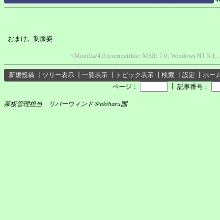
おまけ。制服姿
<Mozilla/4.0 (compatible; MSIE 7.0; Windows NT 5.1
新規投稿
┃
ツリー表示
┃
一覧表示
┃
トピック表示
┃
検索
┃
設定
┃
ホー
┃
ページ：
記事番号：
茶板管理担当 リバーウィンド＠akiharu国