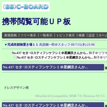
携帯閲覧可能ＵＰ板
新規投稿
┃
ツリー表示
┃
一覧表示
┃
トピック表示
┃
検索
┃
設定
┃
ホー
▼
完成依頼物置き場１１
高原鋼一郎＠スタッフ
08/7/31(木) 23:08
No.437 セタ･ロスティフンケフシミ＠星鋼京さんから...
和子＠リワ
No.437 セタ･ロスティフンケフシミ＠星鋼京さんから...
和子＠リ
No.437 セタ･ロスティフンケフシミ＠星鋼京さんか...
ドレスデザイン画
<Mozilla/4.0 (compatible; MSIE 7.0; Windows NT 5.1
No.437 セタ･ロスティフンケフシミ＠星鋼京さんか...