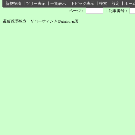
新規投稿
┃
ツリー表示
┃
一覧表示
┃
トピック表示
┃
検索
┃
設定
┃
ホー
┃
ページ：
記事番号：
茶板管理担当 リバーウィンド＠akiharu国