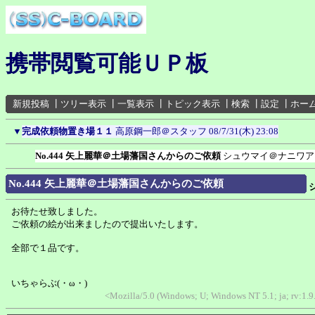
携帯閲覧可能ＵＰ板
新規投稿
┃
ツリー表示
┃
一覧表示
┃
トピック表示
┃
検索
┃
設定
┃
ホー
▼
完成依頼物置き場１１
高原鋼一郎＠スタッフ
08/7/31(木) 23:08
No.444 矢上麗華＠土場藩国さんからのご依頼
シュウマイ＠ナニワア
No.444 矢上麗華＠土場藩国さんからのご依頼
お待たせ致しました。
ご依頼の絵が出来ましたので提出いたします。
全部で１品です。
いちゃらぶ(・ω・)
<Mozilla/5.0 (Windows; U; Windows NT 5.1; ja; rv:1.