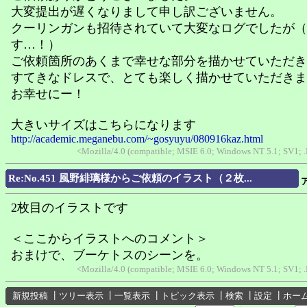
大変提出が遅くなりまして申し訳ございません。
クーリンガンも招待されていて大変なログでしたが（
す…！）
ご依頼箇所のあくまで幸せな部分を描かせていただき
すてきなドレスで、とても楽しく描かせていただきま
お幸せにー！
大きいサイズはこちらになります
http://academic.meganebu.com/~gosyuyu/080916kaz.html
<Mozilla/4.0 (compatible; MSIE 6.0; Windows NT 5.1; SV1; 
Re:No.451 風野緋璃様からご依頼のイラスト（２枚...
2枚目のイラストです
＜ここからイラストへのコメント＞
おまけで、ブーケトスのシーンを。
<Mozilla/4.0 (compatible; MSIE 6.0; Windows NT 5.1; SV1; 
新規投稿
┃
ツリー表示
┃
一覧表示
┃
トピック表示
┃
検索
┃
設定
┃
ホー