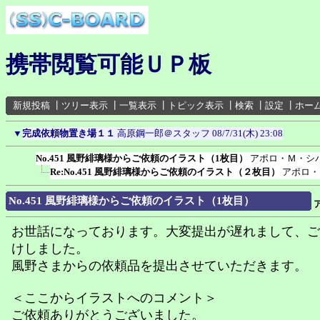
携帯閲覧可能ＵＰ板
新規投稿
┃
ツリー表示
┃
一覧表示
┃
トピック表示
┃
検索
┃
設定
┃
ホー
▼
完成依頼物置き場１１
高原鋼一郎＠スタッフ
08/7/31(木) 23:08
No.451 風野緋璃様からご依頼のイラスト（1枚目）
アポロ・Ｍ・シ
Re:No.451 風野緋璃様からご依頼のイラスト（２枚目）
アポロ・
No.451 風野緋璃様からご依頼のイラスト（1枚目）
お世話になっております。大変提出が遅れまして、ご
けしました。
風野さまからの依頼品を提出させていただきます。
＜ここからイラストへのコメント＞
ご依頼ありがとうございました。