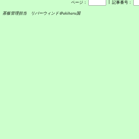
┃
ページ：
記事番号：
茶板管理担当 リバーウィンド＠akiharu国