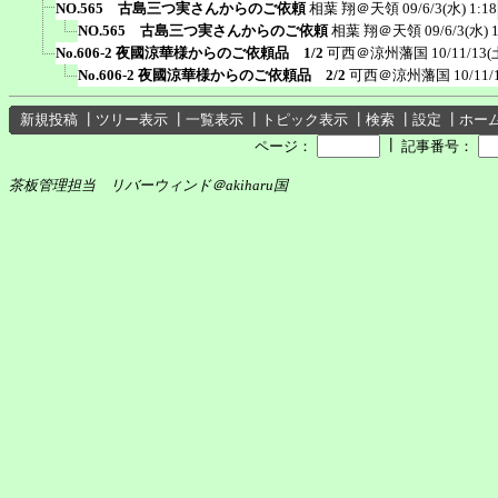
NO.565 古島三つ実さんからのご依頼
相葉 翔＠天領
09/6/3(水) 1:18
NO.565 古島三つ実さんからのご依頼
相葉 翔＠天領
09/6/3(水) 
No.606-2 夜國涼華様からのご依頼品 1/2
可西＠涼州藩国
10/11/13(
No.606-2 夜國涼華様からのご依頼品 2/2
可西＠涼州藩国
10/11/
新規投稿
┃
ツリー表示
┃
一覧表示
┃
トピック表示
┃
検索
┃
設定
┃
ホー
┃
ページ：
記事番号：
茶板管理担当 リバーウィンド＠akiharu国