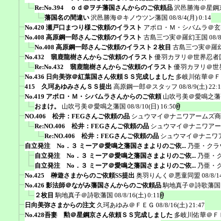
Re:No.394 ｏｄ＠ヲチ藩国さんからのご依頼品
沢邑勝海＠星鋼
藩国名の間違い
沢邑勝海＠キノウツン藩国
08/8/4(月) 0:14
No.420 瀬戸口まつり様ご依頼のイラスト
アポロ・Ｍ・シバムラ＠玄
No.408 高原鋼一郎さんご依頼のイラスト
古島三つ実＠羅幻王国
08/
No.408 高原鋼一郎さんご依頼のイラスト２枚目
古島三つ実＠羅
No.432 翡鹿龍樹さんからご依頼のイラスト
優羽カヲリ＠世界忍者
Re:No.432 翡鹿龍樹さんからご依頼のイラスト
優羽カヲリ＠世
No.436 日向美弥＠紅葉国さん依頼ＳＳ完成しました
多岐川佑華＠Ｆ
415 久珂あゆみさんＳＳ提出
高原鋼一郎＠スタッフ
08/8/9(土) 22:
No.419 アポロ・Ｍ・シバムラさんからのご依頼
山吹弓美＠愛鳴之藩
おまけ。
山吹弓美＠愛鳴之藩国
08/8/10(日) 16:50
NO.406 松井：FEGさんご依頼の品
シュウマイ＠ナニワアームズ商
Re:NO.406 松井：FEGさんご依頼の品
シュウマイ＠ナニワアー
Re:NO.406 松井：FEGさんご依頼の品
シュウマイ＠ナニワ
自立発注 No．３ ミーア＠愛鳴之藩国さまよりのご依...
乃亜・クラ
自立発注 No．３ ミーア＠愛鳴之藩国さまよりのご依...
乃亜・
自立発注 No．３ ミーア＠愛鳴之藩国さまよりのご依...
乃亜・
No.425 榊遊さまからのご依頼SS提出
奥羽りんく＠悪童同盟
08/8/1
No.426 影法師＠ながみ藩国さんからのご依頼品
駒地真子＠詩歌藩国
２枚目
駒地真子＠詩歌藩国
08/8/16(土) 0:11
日向美弥さまからの注文
久珂あゆみ＠ＦＥＧ
08/8/16(土) 21:47
No.428吾妻 勲＠星鋼京さん依頼ＳＳ完成しました
多岐川佑華＠Ｆ