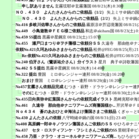
申し訳ありません
玄霧弦耶＠玄霧藩国
08/8/21(木) 8:30
ＮＯ．４３０ よんたさんからのご依頼品（1/2）
矢上ミサ＠鍋の国
ＮＯ．４３０ よんたさんからのご依頼品（2/2）
矢上ミサ＠鍋
No.416 多岐川佑華さんからのご依頼品
霧原涼＠芥辺境藩国
08/8/21(
No.449 小鳥遊敦＠ＦＥＧ様ご依頼品
和志＠akiharu国
08/8/23(土) 0
No.459 SS提出
黒霧＠星鋼京
08/8/23(土) 15:07
No.455 瀬戸口まつり＠ヲチ藩様ご依頼分ＳＳ
久遠寺 那由他＠ナ
依頼No.421久珂あゆみさまからのご依頼品
松井@FEG
08/8/25(月) 21
Re:依頼No.421久珂あゆみさまからのご依頼品
松井@FEG
08/8/2
No.240 伯牙さん（鷺坂祐介さん）分イラスト
星月 典子＠詩歌藩国
No.462 ＳＳ提出
黒霧＠星鋼京
08/8/28(木) 14:49
No.322 提出
豊国 ミロ＠レンジャー連邦
08/8/29(金) 16:20
おまけ
豊国 ミロ＠レンジャー連邦
08/8/29(金) 16:20
No457玄霧さん依頼品完成
むつき・萩野・ドラケン＠レンジャー連
そのに
むつき・萩野・ドラケン＠レンジャー連邦
08/8/30(土) 9:4
No.435日向美弥＠紅葉国さんからの依頼完成イラスト
黒崎克耶＠海
No.461 久遠寺 那由他＠ナニワアームズ商藩国様か...
芹沢琴＠Ｆ
Ｎｏ４３４ 蒼のあおひと＠海法よけ藩国さまご依頼品
くぎゃ～と
No.430 よんたさんの依頼
八守時緒＠鍋の国
08/8/31(日) 23:49
No408 高原鋼一郎＠キノウツン藩国さんご依頼のＳＳ
やひろ＠ナニ
No.437 セタ・ロスティフンケ・フシミさんご依頼のSS
里樹澪＠ビ
No.458 乃亜・クラウ・オコーネル＠ナニワアームズ商...
ちひろ@リ