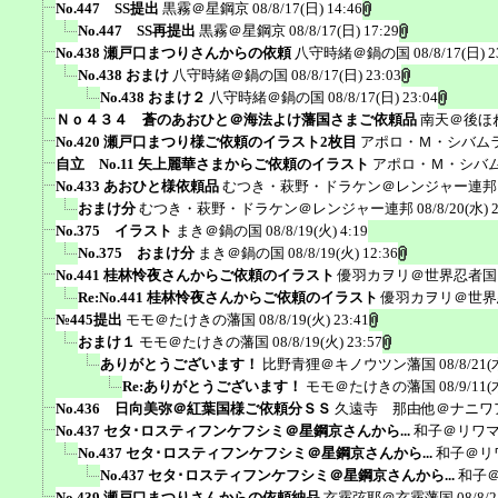
No.447 SS提出
黒霧＠星鋼京
08/8/17(日) 14:46
No.447 SS再提出
黒霧＠星鋼京
08/8/17(日) 17:29
No.438 瀬戸口まつりさんからの依頼
八守時緒＠鍋の国
08/8/17(日) 2
No.438 おまけ
八守時緒＠鍋の国
08/8/17(日) 23:03
No.438 おまけ２
八守時緒＠鍋の国
08/8/17(日) 23:04
Ｎｏ４３４ 蒼のあおひと＠海法よけ藩国さまご依頼品
南天＠後ほ
No.420 瀬戸口まつり様ご依頼のイラスト2枚目
アポロ・Ｍ・シバム
自立 No.11 矢上麗華さまからご依頼のイラスト
アポロ・Ｍ・シバ
No.433 あおひと様依頼品
むつき・萩野・ドラケン＠レンジャー連邦
おまけ分
むつき・萩野・ドラケン＠レンジャー連邦
08/8/20(水) 
No.375 イラスト
まき＠鍋の国
08/8/19(火) 4:19
No.375 おまけ分
まき＠鍋の国
08/8/19(火) 12:36
No.441 桂林怜夜さんからご依頼のイラスト
優羽カヲリ＠世界忍者国
Re:No.441 桂林怜夜さんからご依頼のイラスト
優羽カヲリ＠世界
№445提出
モモ＠たけきの藩国
08/8/19(火) 23:41
おまけ１
モモ＠たけきの藩国
08/8/19(火) 23:57
ありがとうございます！
比野青狸＠キノウツン藩国
08/8/21(
Re:ありがとうございます！
モモ＠たけきの藩国
08/9/11(
No.436 日向美弥＠紅葉国様ご依頼分ＳＳ
久遠寺 那由他＠ナニワ
No.437 セタ･ロスティフンケフシミ＠星鋼京さんから...
和子＠リワ
No.437 セタ･ロスティフンケフシミ＠星鋼京さんから...
和子＠リ
No.437 セタ･ロスティフンケフシミ＠星鋼京さんから...
和子
No.439 瀬戸口まつりさんからの依頼納品
玄霧弦耶＠玄霧藩国
08/8/2