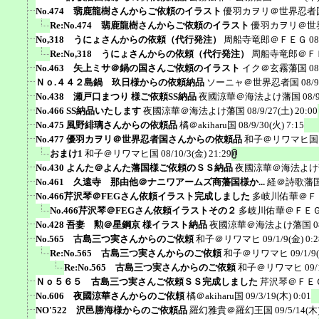
No.474 翡鹿龍樹さんからご依頼のイラスト
優羽カヲリ＠世界忍者
Re:No.474 翡鹿龍樹さんからご依頼のイラスト
優羽カヲリ＠世
No,318 うにょさんからの依頼（代行発注）
周船寺竜郎＠ＦＥＧ
08
Re:No,318 うにょさんからの依頼（代行発注）
周船寺竜郎＠Ｆ
No.463 矢上ミサ＠鍋の国さんご依頼のイラスト
イク＠玄霧藩国
08
Ｎｏ.４４２島鍋 玖日様からの依頼納品
ソーニャ＠世界忍者国
08/9
No.438 瀬戸口まつり 様ご依頼SS納品
夜國涼華＠海法よけ藩国
08/
No.466 SS納品いたします
夜國涼華＠海法よけ藩国
08/9/27(土) 20:00
No.475 風野緋璃さんからの依頼品
橘＠akiharu国
08/9/30(火) 7:15
No.477 優羽カヲリ＠世界忍者国さんからの依頼品
和子＠リワマヒ国
おまけ1
和子＠リワマヒ国
08/10/3(金) 21:29
No.430 よんた＠よんた藩国様ご依頼のＳＳ納品
夜國涼華＠海法よけ
No.461 久遠寺 那由他＠ナニワアームズ商藩国様か...
経＠詩歌藩
No.466芹沢琴＠FEGさん依頼イラスト完成しました
多岐川佑華＠Ｆ
No.466芹沢琴＠FEGさん依頼イラストその２
多岐川佑華＠ＦＥ
No.428 吾妻 勲＠星鋼京 様イラスト納品
夜國涼華＠海法よけ藩国
0
No.565 古島三つ実さんからのご依頼
和子＠リワマヒ
09/1/9(金) 0:2
Re:No.565 古島三つ実さんからのご依頼
和子＠リワマヒ
09/1/9
Re:No.565 古島三つ実さんからのご依頼
和子＠リワマヒ
09/
Ｎｏ５６５ 古島三つ実さんご依頼ＳＳ完成しました
芹沢琴＠ＦＥ
No.606 夜國涼華さんからのご依頼
橘＠akiharu国
09/3/19(木) 0:01
NO'522 沢邑勝海様からのご依頼品
羅幻雅貴＠羅幻王国
09/5/14(木)