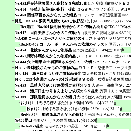
No.452経＠詩歌藩国さん依頼ＳＳ完成しました
多岐川佑華＠ＦＥＧ
No.414 多岐川佑華様の依頼 提出
はる＠キノウツン藩国
08/9/1(月
No.460 西條華音さんからのご依頼品
コール･ポー＠芥辺境藩国
08/9
発注 No.464 阪明日見様からのご依頼品
松井@FEG
08/9/3(水) 23:24
Re:発注 No.464 阪明日見様からのご依頼品
松井@FEG
08/9/3(水
No.447 日向美弥さんからのご依頼品
山吹弓美＠愛鳴之藩国
08/9/4
NO.459 コール・ポーさんからご依頼のイラスト
優羽カヲリ＠世界
Re:NO.459 コール・ポーさんからご依頼のイラスト
優羽カヲリ
No.454 花陵さんからのご依頼品
経＠詩歌藩国
08/9/6(土) 0:07
No.451風野緋璃さんからの依頼納品
ジャイ＠ＦＥＧ
08/9/6(土) 21:18
No.444 矢上麗華＠土場藩国さんからのご依頼
シュウマイ＠ナニワア
Ｎｏ．454花陵さんからのご依頼の品
刻生・Ｆ・悠也＠フィーブル
Ｎｏ450 瀬戸口まつり様ご依頼品提出
南天＠後ほねっこ男爵領
08/
Ｎｏ．213小鳥遊さんからの代行依頼ＳＳ
鈴藤 瑞樹＠詩歌藩国
08/
No.453 黒崎克耶＠よけ藩国様ご依頼分ＳＳ
久遠寺 那由他＠ナニ
No.450 瀬戸口まつりさんよりご依頼のＳＳ提出
奥羽りんく＠悪童
No.369 那限逢真さんからの依頼
月光ほろほろ@たけきの藩国
08/9
おまけ1
月光ほろほろ@たけきの藩国
08/9/11(木) 23:38
おまけ2
月光ほろほろ@たけきの藩国
08/9/11(木) 23:40
Re:No.369 那限逢真さんからの依頼
月光ほろほろ@たけきの藩
№453提出
モモ＠たけきの藩国
08/9/12(金) 1:53
Re:№453提出
モモ＠たけきの藩国
08/9/12(金) 1:58