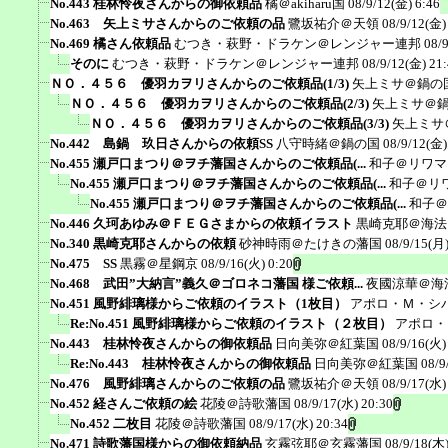
No.443 桂林怜夜さんからの御依頼品
橘＠akiharu国
08/9/12(金) 6:46
No.463 矢上ミサさんからのご依頼の品
鷺坂祐介＠天領
08/9/12(金)
No.469 橘さん依頼品
むつき・萩野・ドラケン＠レンジャー連邦
08/
そのに
むつき・萩野・ドラケン＠レンジャー連邦
08/9/12(金) 21
ＮＯ．４５６ 優羽カヲリさんからのご依頼品(1/3)
矢上ミサ＠鍋の
ＮＯ．４５６ 優羽カヲリさんからのご依頼品(2/3)
矢上ミサ＠
ＮＯ．４５６ 優羽カヲリさんからのご依頼品(3/3)
矢上ミサ
No.442 島鍋 玖日さんからの依頼SS
八守時緒＠鍋の国
08/9/12(金)
No.455 瀬戸口まつり＠ヲチ藩国さんからのご依頼品(...
和子＠リワマ
No.455 瀬戸口まつり＠ヲチ藩国さんからのご依頼品(...
和子＠リ
No.455 瀬戸口まつり＠ヲチ藩国さんからのご依頼品(...
和子＠
No.446 久珂あゆみ＠ＦＥＧさまからの依頼イラスト
黒崎克耶＠海法
No.340 黒崎克耶さんからの依頼
砂神時雨＠たけきの藩国
08/9/15(月)
No.475 SS
黒霧＠星鋼京
08/9/16(火) 0:20
No.468 武田”大納言”義久＠ゴロネコ藩国 様ご依頼...
夜國涼華＠海
No.451 風野緋璃様からご依頼のイラスト（1枚目）
アポロ・Ｍ・シ
Re:No.451 風野緋璃様からご依頼のイラスト（２枚目）
アポロ・
No.443 桂林怜夜さんからの御依頼品
日向美弥＠紅葉国
08/9/16(火)
Re:No.443 桂林怜夜さんからの御依頼品
日向美弥＠紅葉国
08/9
No.476 風野緋璃さんからのご依頼の品
鷺坂祐介＠天領
08/9/17(水)
No.452 経さんご依頼の絵
花陵＠詩歌藩国
08/9/17(水) 20:30
No.452 二枚目
花陵＠詩歌藩国
08/9/17(水) 20:34
No.471 詩歌藩国様からの御依頼納品
玄霧弦耶＠玄霧藩国
08/9/18(木)