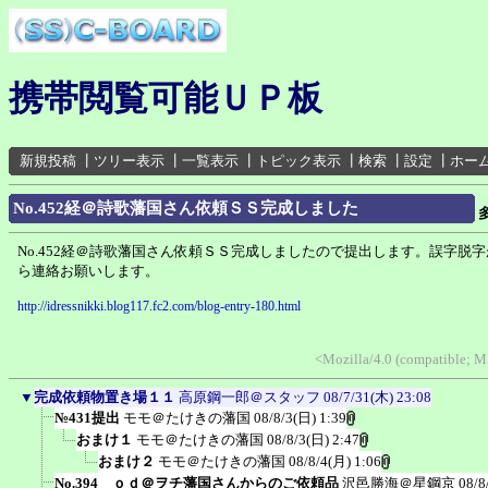
携帯閲覧可能ＵＰ板
新規投稿
┃
ツリー表示
┃
一覧表示
┃
トピック表示
┃
検索
┃
設定
┃
ホー
No.452経＠詩歌藩国さん依頼ＳＳ完成しました
No.452経＠詩歌藩国さん依頼ＳＳ完成しましたので提出します。誤字脱
ら連絡お願いします。
http://idressnikki.blog117.fc2.com/blog-entry-180.html
<Mozilla/4.0 (compatible; 
▼
完成依頼物置き場１１
高原鋼一郎＠スタッフ
08/7/31(木) 23:08
№431提出
モモ＠たけきの藩国
08/8/3(日) 1:39
おまけ１
モモ＠たけきの藩国
08/8/3(日) 2:47
おまけ２
モモ＠たけきの藩国
08/8/4(月) 1:06
No.394 ｏｄ＠ヲチ藩国さんからのご依頼品
沢邑勝海＠星鋼京
08/8