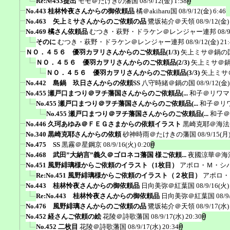
Re:№453提出
モモ＠たけきの藩国
08/9/12(金) 1:58
No.443 桂林怜夜さんからの御依頼品
橘＠akiharu国
08/9/12(金) 6:46
No.463 矢上ミサさんからのご依頼の品
鷺坂祐介＠天領
08/9/12(金)
No.469 橘さん依頼品
むつき・萩野・ドラケン＠レンジャー連邦
08/
そのに
むつき・萩野・ドラケン＠レンジャー連邦
08/9/12(金) 21
ＮＯ．４５６ 優羽カヲリさんからのご依頼品(1/3)
矢上ミサ＠鍋の
ＮＯ．４５６ 優羽カヲリさんからのご依頼品(2/3)
矢上ミサ＠
ＮＯ．４５６ 優羽カヲリさんからのご依頼品(3/3)
矢上ミサ
No.442 島鍋 玖日さんからの依頼SS
八守時緒＠鍋の国
08/9/12(金)
No.455 瀬戸口まつり＠ヲチ藩国さんからのご依頼品(...
和子＠リワマ
No.455 瀬戸口まつり＠ヲチ藩国さんからのご依頼品(...
和子＠リ
No.455 瀬戸口まつり＠ヲチ藩国さんからのご依頼品(...
和子＠
No.446 久珂あゆみ＠ＦＥＧさまからの依頼イラスト
黒崎克耶＠海法
No.340 黒崎克耶さんからの依頼
砂神時雨＠たけきの藩国
08/9/15(月)
No.475 SS
黒霧＠星鋼京
08/9/16(火) 0:20
No.468 武田”大納言”義久＠ゴロネコ藩国 様ご依頼...
夜國涼華＠海
No.451 風野緋璃様からご依頼のイラスト（1枚目）
アポロ・Ｍ・シ
Re:No.451 風野緋璃様からご依頼のイラスト（２枚目）
アポロ・
No.443 桂林怜夜さんからの御依頼品
日向美弥＠紅葉国
08/9/16(火)
Re:No.443 桂林怜夜さんからの御依頼品
日向美弥＠紅葉国
08/9
No.476 風野緋璃さんからのご依頼の品
鷺坂祐介＠天領
08/9/17(水)
No.452 経さんご依頼の絵
花陵＠詩歌藩国
08/9/17(水) 20:30
No.452 二枚目
花陵＠詩歌藩国
08/9/17(水) 20:34