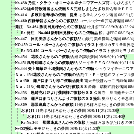
No.458 乃亜・クラウ・オコーネル＠ナニワアームズ商...
ちひろ@リ
No.452経＠詩歌藩国さん依頼ＳＳ完成しました
多岐川佑華＠ＦＥＧ
No.414 多岐川佑華様の依頼 提出
はる＠キノウツン藩国
08/9/1(月
No.460 西條華音さんからのご依頼品
コール･ポー＠芥辺境藩国
08/9
発注 No.464 阪明日見様からのご依頼品
松井@FEG
08/9/3(水) 23:24
Re:発注 No.464 阪明日見様からのご依頼品
松井@FEG
08/9/3(水
No.447 日向美弥さんからのご依頼品
山吹弓美＠愛鳴之藩国
08/9/4
NO.459 コール・ポーさんからご依頼のイラスト
優羽カヲリ＠世界
Re:NO.459 コール・ポーさんからご依頼のイラスト
優羽カヲリ
No.454 花陵さんからのご依頼品
経＠詩歌藩国
08/9/6(土) 0:07
No.451風野緋璃さんからの依頼納品
ジャイ＠ＦＥＧ
08/9/6(土) 21:18
No.444 矢上麗華＠土場藩国さんからのご依頼
シュウマイ＠ナニワア
Ｎｏ．454花陵さんからのご依頼の品
刻生・Ｆ・悠也＠フィーブル
Ｎｏ450 瀬戸口まつり様ご依頼品提出
南天＠後ほねっこ男爵領
08/
Ｎｏ．213小鳥遊さんからの代行依頼ＳＳ
鈴藤 瑞樹＠詩歌藩国
08/
No.453 黒崎克耶＠よけ藩国様ご依頼分ＳＳ
久遠寺 那由他＠ナニ
No.450 瀬戸口まつりさんよりご依頼のＳＳ提出
奥羽りんく＠悪童
No.369 那限逢真さんからの依頼
月光ほろほろ@たけきの藩国
08/9
おまけ1
月光ほろほろ@たけきの藩国
08/9/11(木) 23:38
おまけ2
月光ほろほろ@たけきの藩国
08/9/11(木) 23:40
Re:No.369 那限逢真さんからの依頼
月光ほろほろ@たけきの藩
№453提出
モモ＠たけきの藩国
08/9/12(金) 1:53