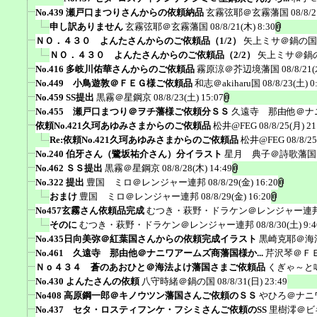
No.439 瀬戸口まつりさんからの依頼納品
玄霧弦耶＠玄霧藩国
08/8/2
申し訳ありません
玄霧弦耶＠玄霧藩国
08/8/21(木) 8:30
ＮＯ．４３０ よんたさんからのご依頼品（1/2）
矢上ミサ＠鍋の国
ＮＯ．４３０ よんたさんからのご依頼品（2/2）
矢上ミサ＠鍋
No.416 多岐川佑華さんからのご依頼品
霧原涼＠芥辺境藩国
08/8/21(
No.449 小鳥遊敦＠ＦＥＧ様ご依頼品
和志＠akiharu国
08/8/23(土) 0
No.459 SS提出
黒霧＠星鋼京
08/8/23(土) 15:07
No.455 瀬戸口まつり＠ヲチ藩様ご依頼分ＳＳ
久遠寺 那由他＠ナ
依頼No.421久珂あゆみさまからのご依頼品
松井@FEG
08/8/25(月) 21
Re:依頼No.421久珂あゆみさまからのご依頼品
松井@FEG
08/8/2
No.240 伯牙さん（鷺坂祐介さん）分イラスト
星月 典子＠詩歌藩国
No.462 ＳＳ提出
黒霧＠星鋼京
08/8/28(木) 14:49
No.322 提出
豊国 ミロ＠レンジャー連邦
08/8/29(金) 16:20
おまけ
豊国 ミロ＠レンジャー連邦
08/8/29(金) 16:20
No457玄霧さん依頼品完成
むつき・萩野・ドラケン＠レンジャー連
そのに
むつき・萩野・ドラケン＠レンジャー連邦
08/8/30(土) 9:4
No.435日向美弥＠紅葉国さんからの依頼完成イラスト
黒崎克耶＠海
No.461 久遠寺 那由他＠ナニワアームズ商藩国様か...
芹沢琴＠Ｆ
Ｎｏ４３４ 蒼のあおひと＠海法よけ藩国さまご依頼品
くぎゃ～と
No.430 よんたさんの依頼
八守時緒＠鍋の国
08/8/31(日) 23:49
No408 高原鋼一郎＠キノウツン藩国さんご依頼のＳＳ
やひろ＠ナニ
No.437 セタ・ロスティフンケ・フシミさんご依頼のSS
里樹澪＠ビ