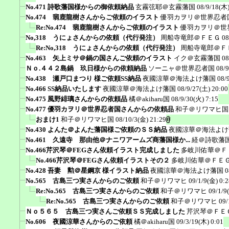
No.471 詩歌藩国様からの御依頼納品
玄霧弦耶＠玄霧藩国
08/9/18(木)
No.474 翡鹿龍樹さんからご依頼のイラスト
優羽カヲリ＠世界忍者
Re:No.474 翡鹿龍樹さんからご依頼のイラスト
優羽カヲリ＠世
No,318 うにょさんからの依頼（代行発注）
周船寺竜郎＠ＦＥＧ
08
Re:No,318 うにょさんからの依頼（代行発注）
周船寺竜郎＠Ｆ
No.463 矢上ミサ＠鍋の国さんご依頼のイラスト
イク＠玄霧藩国
08
Ｎｏ.４４２島鍋 玖日様からの依頼納品
ソーニャ＠世界忍者国
08/9
No.438 瀬戸口まつり 様ご依頼SS納品
夜國涼華＠海法よけ藩国
08/
No.466 SS納品いたします
夜國涼華＠海法よけ藩国
08/9/27(土) 20:00
No.475 風野緋璃さんからの依頼品
橘＠akiharu国
08/9/30(火) 7:15
No.477 優羽カヲリ＠世界忍者国さんからの依頼品
和子＠リワマヒ国
おまけ1
和子＠リワマヒ国
08/10/3(金) 21:29
No.430 よんた＠よんた藩国様ご依頼のＳＳ納品
夜國涼華＠海法よけ
No.461 久遠寺 那由他＠ナニワアームズ商藩国様か...
経＠詩歌藩
No.466芹沢琴＠FEGさん依頼イラスト完成しました
多岐川佑華＠Ｆ
No.466芹沢琴＠FEGさん依頼イラストその２
多岐川佑華＠ＦＥ
No.428 吾妻 勲＠星鋼京 様イラスト納品
夜國涼華＠海法よけ藩国
0
No.565 古島三つ実さんからのご依頼
和子＠リワマヒ
09/1/9(金) 0:2
Re:No.565 古島三つ実さんからのご依頼
和子＠リワマヒ
09/1/9
Re:No.565 古島三つ実さんからのご依頼
和子＠リワマヒ
09/
Ｎｏ５６５ 古島三つ実さんご依頼ＳＳ完成しました
芹沢琴＠ＦＥ
No.606 夜國涼華さんからのご依頼
橘＠akiharu国
09/3/19(木) 0:01