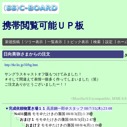
携帯閲覧可能ＵＰ板
新規投稿
┃
ツリー表示
┃
一覧表示
┃
トピック表示
┃
検索
┃
設定
┃
ホー
日向美弥さまからの注文
http://tkt.lix.jp/10/hg.htm
サングラスキャストオフ版もつけてみました！
＃そして間違えて表情一個多く作ってしまいました（笑）
ご注文ありがとうございましたー！！
<Mozilla/4.0 (compatible; MSIE 6.
▼
完成依頼物置き場１１
高原鋼一郎＠スタッフ
08/7/31(木) 23:08
№431提出
モモ＠たけきの藩国
08/8/3(日) 1:39
おまけ１
モモ＠たけきの藩国
08/8/3(日) 2:47
おまけ２
モモ＠たけきの藩国
08/8/4(月) 1:06