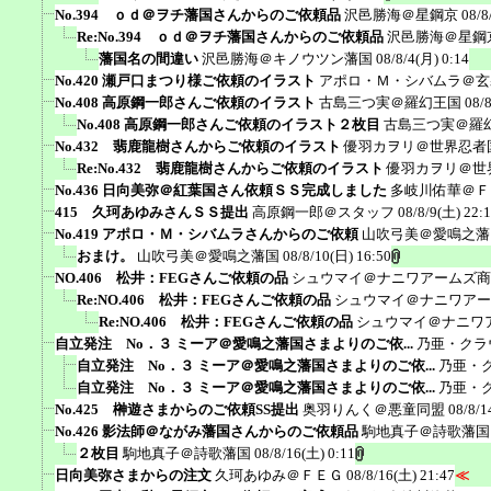
No.394 ｏｄ＠ヲチ藩国さんからのご依頼品
沢邑勝海＠星鋼京
08/8
Re:No.394 ｏｄ＠ヲチ藩国さんからのご依頼品
沢邑勝海＠星鋼
藩国名の間違い
沢邑勝海＠キノウツン藩国
08/8/4(月) 0:14
No.420 瀬戸口まつり様ご依頼のイラスト
アポロ・Ｍ・シバムラ＠玄
No.408 高原鋼一郎さんご依頼のイラスト
古島三つ実＠羅幻王国
08/
No.408 高原鋼一郎さんご依頼のイラスト２枚目
古島三つ実＠羅
No.432 翡鹿龍樹さんからご依頼のイラスト
優羽カヲリ＠世界忍者
Re:No.432 翡鹿龍樹さんからご依頼のイラスト
優羽カヲリ＠世
No.436 日向美弥＠紅葉国さん依頼ＳＳ完成しました
多岐川佑華＠Ｆ
415 久珂あゆみさんＳＳ提出
高原鋼一郎＠スタッフ
08/8/9(土) 22:
No.419 アポロ・Ｍ・シバムラさんからのご依頼
山吹弓美＠愛鳴之藩
おまけ。
山吹弓美＠愛鳴之藩国
08/8/10(日) 16:50
NO.406 松井：FEGさんご依頼の品
シュウマイ＠ナニワアームズ商
Re:NO.406 松井：FEGさんご依頼の品
シュウマイ＠ナニワアー
Re:NO.406 松井：FEGさんご依頼の品
シュウマイ＠ナニワ
自立発注 No．３ ミーア＠愛鳴之藩国さまよりのご依...
乃亜・クラ
自立発注 No．３ ミーア＠愛鳴之藩国さまよりのご依...
乃亜・
自立発注 No．３ ミーア＠愛鳴之藩国さまよりのご依...
乃亜・
No.425 榊遊さまからのご依頼SS提出
奥羽りんく＠悪童同盟
08/8/1
No.426 影法師＠ながみ藩国さんからのご依頼品
駒地真子＠詩歌藩国
２枚目
駒地真子＠詩歌藩国
08/8/16(土) 0:11
日向美弥さまからの注文
久珂あゆみ＠ＦＥＧ
08/8/16(土) 21:47
≪