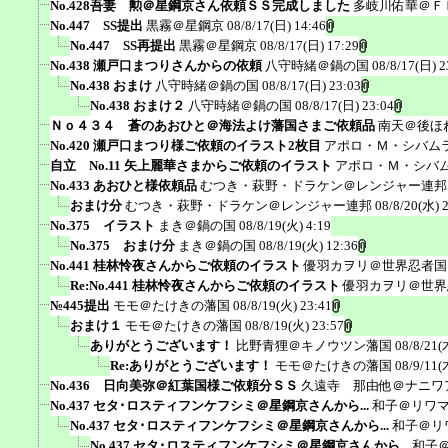
No.428吾妻 勲＠星鋼京さん依頼ＳＳ完成しました
多岐川佑華＠Ｆ
No.447 SS提出
黒霧＠星鋼京
08/8/17(日) 14:46
No.447 SS再提出
黒霧＠星鋼京
08/8/17(日) 17:29
No.438 瀬戸口まつりさんからの依頼
八守時緒＠鍋の国
08/8/17(日) 2
No.438 おまけ
八守時緒＠鍋の国
08/8/17(日) 23:03
No.438 おまけ２
八守時緒＠鍋の国
08/8/17(日) 23:04
Ｎｏ４３４ 蒼のあおひと＠海法よけ藩国さまご依頼品
南天＠後ほ
No.420 瀬戸口まつり様ご依頼のイラスト2枚目
アポロ・Ｍ・シバム
自立 No.11 矢上麗華さまからご依頼のイラスト
アポロ・Ｍ・シバ
No.433 あおひと様依頼品
むつき・萩野・ドラケン＠レンジャー連邦
おまけ分
むつき・萩野・ドラケン＠レンジャー連邦
08/8/20(水) 
No.375 イラスト
まき＠鍋の国
08/8/19(火) 4:19
No.375 おまけ分
まき＠鍋の国
08/8/19(火) 12:36
No.441 桂林怜夜さんからご依頼のイラスト
優羽カヲリ＠世界忍者国
Re:No.441 桂林怜夜さんからご依頼のイラスト
優羽カヲリ＠世界
№445提出
モモ＠たけきの藩国
08/8/19(火) 23:41
おまけ１
モモ＠たけきの藩国
08/8/19(火) 23:57
ありがとうございます！
比野青狸＠キノウツン藩国
08/8/21(
Re:ありがとうございます！
モモ＠たけきの藩国
08/9/11(
No.436 日向美弥＠紅葉国様ご依頼分ＳＳ
久遠寺 那由他＠ナニワ
No.437 セタ･ロスティフンケフシミ＠星鋼京さんから...
和子＠リワ
No.437 セタ･ロスティフンケフシミ＠星鋼京さんから...
和子＠リ
No.437 セタ･ロスティフンケフシミ＠星鋼京さんから...
和子