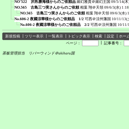
NO'522 沢邑勝海様からのご依頼品
羅幻雅貴＠羅幻王国
09/5/14(木)
NO.565 古島三つ実さんからのご依頼
相葉 翔＠天領
09/6/3(水) 1:18
NO.565 古島三つ実さんからのご依頼
相葉 翔＠天領
09/6/3(水) 
No.606-2 夜國涼華様からのご依頼品 1/2
可西＠涼州藩国
10/11/13(
No.606-2 夜國涼華様からのご依頼品 2/2
可西＠涼州藩国
10/11/
新規投稿
┃
ツリー表示
┃
一覧表示
┃
トピック表示
┃
検索
┃
設定
┃
ホー
┃
ページ：
記事番号：
茶板管理担当 リバーウィンド＠akiharu国