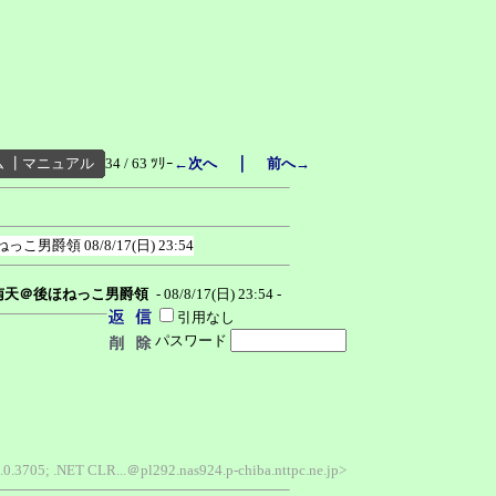
｜
ム
┃
マニュアル
34 / 63 ﾂﾘｰ
←次へ
前へ→
ねっこ男爵領
08/8/17(日) 23:54
南天＠後ほねっこ男爵領
- 08/8/17(日) 23:54 -
引用なし
パスワード
.0.3705; .NET CLR...＠pl292.nas924.p-chiba.nttpc.ne.jp>