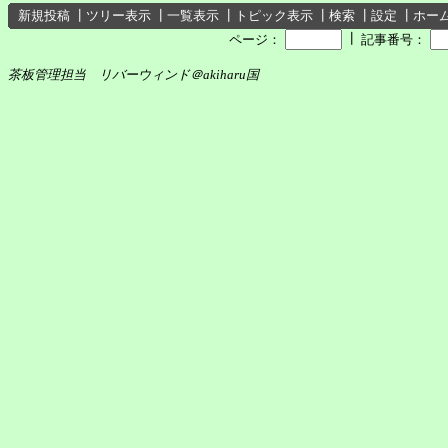
新規投稿
┃
ツリー表示
┃
一覧表示
┃
トピック表示
┃
検索
┃
設定
┃
ホー
┃
ページ：
記事番号：
茶板管理担当 リバーウィンド＠akiharu国