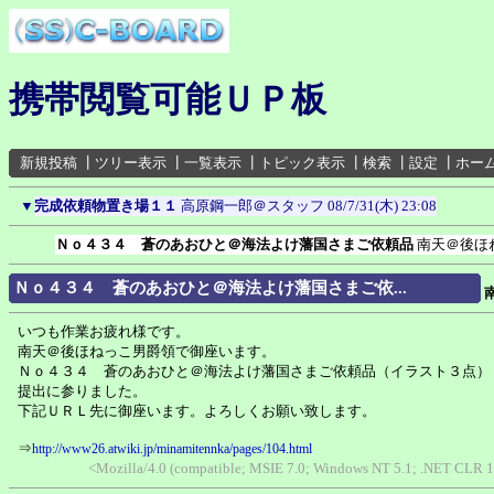
携帯閲覧可能ＵＰ板
新規投稿
┃
ツリー表示
┃
一覧表示
┃
トピック表示
┃
検索
┃
設定
┃
ホー
▼
完成依頼物置き場１１
高原鋼一郎＠スタッフ
08/7/31(木) 23:08
Ｎｏ４３４ 蒼のあおひと＠海法よけ藩国さまご依頼品
南天＠後ほ
Ｎｏ４３４ 蒼のあおひと＠海法よけ藩国さまご依...
いつも作業お疲れ様です。
南天＠後ほねっこ男爵領で御座います。
Ｎｏ４３４ 蒼のあおひと＠海法よけ藩国さまご依頼品（イラスト３点）
提出に参りました。
下記ＵＲＬ先に御座います。よろしくお願い致します。
⇒
http://www26.atwiki.jp/minamitennka/pages/104.html
<Mozilla/4.0 (compatible; MSIE 7.0; Windows NT 5.1; .NET CLR 1