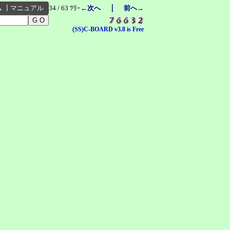
｜
ム
┃
マニュアル
34 / 63 ﾂﾘｰ
←次へ
前へ→
(SS)C-BOARD v3.8 is Free