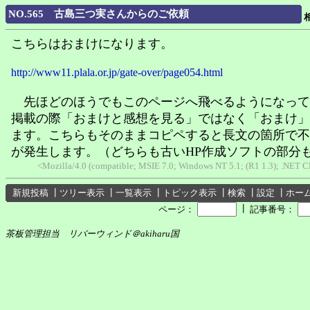
NO.565 古島三つ実さんからのご依頼
こちらはおまけになります。
http://www11.plala.or.jp/gate-over/page054.html
先ほどのほうでもこのページへ飛べるようになって
掲載の際「おまけと感想を見る」ではなく「おまけ」
ます。こちらもそのままコピペすると長文の箇所で不
が発生します。（どちらも古いHP作成ソフトの部分
<Mozilla/4.0 (compatible; MSIE 7.0; Windows NT 5.1; (R1 1.3); .NET C
新規投稿
┃
ツリー表示
┃
一覧表示
┃
トピック表示
┃
検索
┃
設定
┃
ホー
┃
ページ：
記事番号：
茶板管理担当 リバーウィンド＠akiharu国