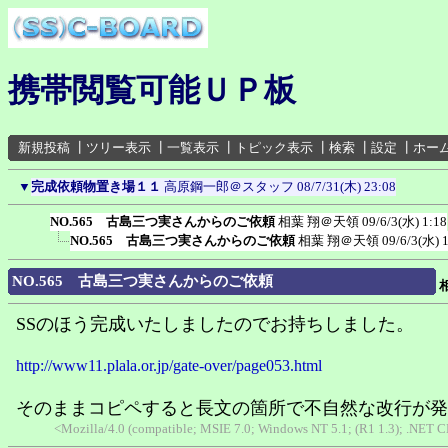
携帯閲覧可能ＵＰ板
新規投稿
┃
ツリー表示
┃
一覧表示
┃
トピック表示
┃
検索
┃
設定
┃
ホー
▼
完成依頼物置き場１１
高原鋼一郎＠スタッフ
08/7/31(木) 23:08
NO.565 古島三つ実さんからのご依頼
相葉 翔＠天領
09/6/3(水) 1:18
NO.565 古島三つ実さんからのご依頼
相葉 翔＠天領
09/6/3(水) 
NO.565 古島三つ実さんからのご依頼
SSのほう完成いたしましたのでお持ちしました。
http://www11.plala.or.jp/gate-over/page053.html
そのままコピペすると長文の箇所で不自然な改行が発
<Mozilla/4.0 (compatible; MSIE 7.0; Windows NT 5.1; (R1 1.3); .NET C