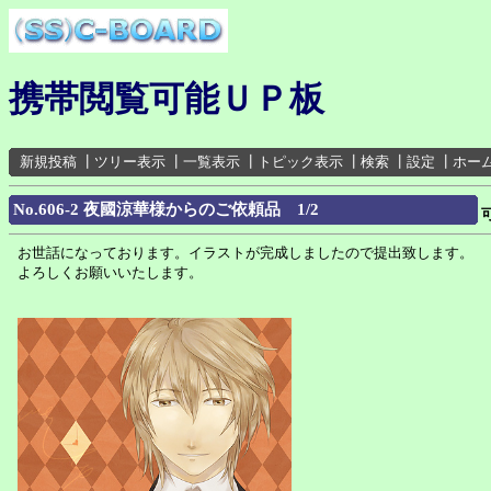
携帯閲覧可能ＵＰ板
新規投稿
┃
ツリー表示
┃
一覧表示
┃
トピック表示
┃
検索
┃
設定
┃
ホー
No.606-2 夜國涼華様からのご依頼品 1/2
お世話になっております。イラストが完成しましたので提出致します。
よろしくお願いいたします。