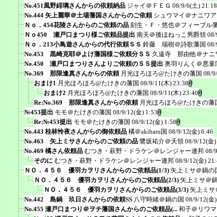
No.451風野緋璃さんからの依頼納品
ジャイ＠ＦＥＧ
08/9/6(土) 21:18
No.444 矢上麗華＠土場藩国さんからのご依頼
シュウマイ＠ナニワア
Ｎｏ．454花陵さんからのご依頼の品
刻生・Ｆ・悠也＠フィーブル
Ｎｏ450 瀬戸口まつり様ご依頼品提出
南天＠後ほねっこ男爵領
08/
Ｎｏ．213小鳥遊さんからの代行依頼ＳＳ
鈴藤 瑞樹＠詩歌藩国
08/
No.453 黒崎克耶＠よけ藩国様ご依頼分ＳＳ
久遠寺 那由他＠ナニ
No.450 瀬戸口まつりさんよりご依頼のＳＳ提出
奥羽りんく＠悪童
No.369 那限逢真さんからの依頼
月光ほろほろ@たけきの藩国
08/9
おまけ1
月光ほろほろ@たけきの藩国
08/9/11(木) 23:38
おまけ2
月光ほろほろ@たけきの藩国
08/9/11(木) 23:40
Re:No.369 那限逢真さんからの依頼
月光ほろほろ@たけきの藩
№453提出
モモ＠たけきの藩国
08/9/12(金) 1:53
Re:№453提出
モモ＠たけきの藩国
08/9/12(金) 1:58
No.443 桂林怜夜さんからの御依頼品
橘＠akiharu国
08/9/12(金) 6:46
No.463 矢上ミサさんからのご依頼の品
鷺坂祐介＠天領
08/9/12(金)
No.469 橘さん依頼品
むつき・萩野・ドラケン＠レンジャー連邦
08/
そのに
むつき・萩野・ドラケン＠レンジャー連邦
08/9/12(金) 21
ＮＯ．４５６ 優羽カヲリさんからのご依頼品(1/3)
矢上ミサ＠鍋の
ＮＯ．４５６ 優羽カヲリさんからのご依頼品(2/3)
矢上ミサ＠
ＮＯ．４５６ 優羽カヲリさんからのご依頼品(3/3)
矢上ミサ
No.442 島鍋 玖日さんからの依頼SS
八守時緒＠鍋の国
08/9/12(金)
No.455 瀬戸口まつり＠ヲチ藩国さんからのご依頼品(...
和子＠リワマ