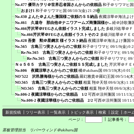
No.477 優羽カヲリ＠世界忍者国さんからの依頼品
和子＠リワマヒ国
おまけ1
和子＠リワマヒ国
08/10/3(金) 21:29
No.430 よんた＠よんた藩国様ご依頼のＳＳ納品
夜國涼華＠海法よけ
No.461 久遠寺 那由他＠ナニワアームズ商藩国様か...
経＠詩歌藩
No.466芹沢琴＠FEGさん依頼イラスト完成しました
多岐川佑華＠Ｆ
No.466芹沢琴＠FEGさん依頼イラストその２
多岐川佑華＠ＦＥ
No.428 吾妻 勲＠星鋼京 様イラスト納品
夜國涼華＠海法よけ藩国
0
No.565 古島三つ実さんからのご依頼
和子＠リワマヒ
09/1/9(金) 0:2
Re:No.565 古島三つ実さんからのご依頼
和子＠リワマヒ
09/1/9
Re:No.565 古島三つ実さんからのご依頼
和子＠リワマヒ
09/
Ｎｏ５６５ 古島三つ実さんご依頼ＳＳ完成しました
芹沢琴＠ＦＥ
No.606 夜國涼華さんからのご依頼
橘＠akiharu国
09/3/19(木) 0:01
NO'522 沢邑勝海様からのご依頼品
羅幻雅貴＠羅幻王国
09/5/14(木)
NO.565 古島三つ実さんからのご依頼
相葉 翔＠天領
09/6/3(水) 1:18
NO.565 古島三つ実さんからのご依頼
相葉 翔＠天領
09/6/3(水) 
No.606-2 夜國涼華様からのご依頼品 1/2
可西＠涼州藩国
10/11/13(
No.606-2 夜國涼華様からのご依頼品 2/2
可西＠涼州藩国
10/11/
新規投稿
┃
ツリー表示
┃
一覧表示
┃
トピック表示
┃
検索
┃
設定
┃
ホー
┃
ページ：
記事番号：
茶板管理担当 リバーウィンド＠akiharu国