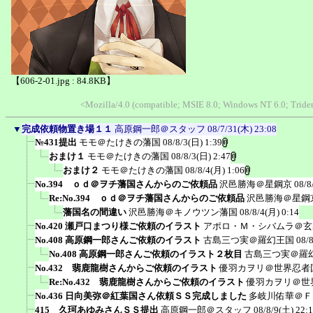
【606-2-01.jpg : 84.8KB】
<Mozilla/4.0 (compatible; MSIE 8.0; Windows NT 6.0; Trid
▼
完成依頼物置き場１１
高原鋼一郎＠スタッフ
08/7/31(木) 23:08
№431提出
モモ＠たけきの藩国
08/8/3(日) 1:39
おまけ１
モモ＠たけきの藩国
08/8/3(日) 2:47
おまけ２
モモ＠たけきの藩国
08/8/4(月) 1:06
No.394 ｏｄ＠ヲチ藩国さんからのご依頼品
沢邑勝海＠星鋼京
08/8
Re:No.394 ｏｄ＠ヲチ藩国さんからのご依頼品
沢邑勝海＠星鋼
藩国名の間違い
沢邑勝海＠キノウツン藩国
08/8/4(月) 0:14
No.420 瀬戸口まつり様ご依頼のイラスト
アポロ・Ｍ・シバムラ＠玄
No.408 高原鋼一郎さんご依頼のイラスト
古島三つ実＠羅幻王国
08/
No.408 高原鋼一郎さんご依頼のイラスト２枚目
古島三つ実＠羅
No.432 翡鹿龍樹さんからご依頼のイラスト
優羽カヲリ＠世界忍者
Re:No.432 翡鹿龍樹さんからご依頼のイラスト
優羽カヲリ＠世
No.436 日向美弥＠紅葉国さん依頼ＳＳ完成しました
多岐川佑華＠Ｆ
415 久珂あゆみさんＳＳ提出
高原鋼一郎＠スタッフ
08/8/9(土) 22: