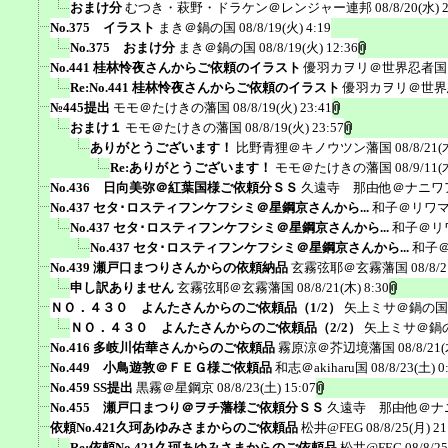
おまけ分
むつき・萩野・ドラケン＠レンジャー連邦
08/8/20(水) 
No.375 イラスト
まき＠鍋の国
08/8/19(火) 4:19
No.375 おまけ分
まき＠鍋の国
08/8/19(火) 12:36
No.441 桂林怜夜さんからご依頼のイラスト
優羽カヲリ＠世界忍者国
Re:No.441 桂林怜夜さんからご依頼のイラスト
優羽カヲリ＠世界
№445提出
モモ＠たけきの藩国
08/8/19(火) 23:41
おまけ１
モモ＠たけきの藩国
08/8/19(火) 23:57
ありがとうございます！
比野青狸＠キノウツン藩国
08/8/21(
Re:ありがとうございます！
モモ＠たけきの藩国
08/9/11(
No.436 日向美弥＠紅葉国様ご依頼分ＳＳ
久遠寺 那由他＠ナニワ
No.437 セタ･ロスティフンケフシミ＠星鋼京さんから...
和子＠リワ
No.437 セタ･ロスティフンケフシミ＠星鋼京さんから...
和子＠リ
No.437 セタ･ロスティフンケフシミ＠星鋼京さんから...
和子
No.439 瀬戸口まつりさんからの依頼納品
玄霧弦耶＠玄霧藩国
08/8/2
申し訳ありません
玄霧弦耶＠玄霧藩国
08/8/21(木) 8:30
ＮＯ．４３０ よんたさんからのご依頼品（1/2）
矢上ミサ＠鍋の国
ＮＯ．４３０ よんたさんからのご依頼品（2/2）
矢上ミサ＠鍋
No.416 多岐川佑華さんからのご依頼品
霧原涼＠芥辺境藩国
08/8/21(
No.449 小鳥遊敦＠ＦＥＧ様ご依頼品
和志＠akiharu国
08/8/23(土) 0
No.459 SS提出
黒霧＠星鋼京
08/8/23(土) 15:07
No.455 瀬戸口まつり＠ヲチ藩様ご依頼分ＳＳ
久遠寺 那由他＠ナ
依頼No.421久珂あゆみさまからのご依頼品
松井@FEG
08/8/25(月) 21
Re:依頼No.421久珂あゆみさまからのご依頼品
松井@FEG
08/8/2