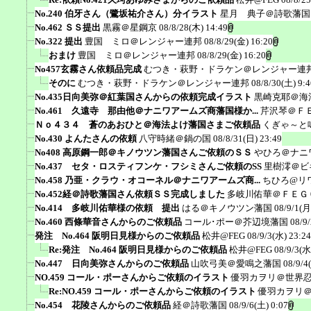
No.240 伯牙さん（鷺坂祐介さん）分イラスト
星月 典子＠詩歌藩国
No.462 ＳＳ提出
黒霧＠星鋼京
08/8/28(木) 14:49
No.322 提出
豊国 ミロ＠レンジャー連邦
08/8/29(金) 16:20
おまけ
豊国 ミロ＠レンジャー連邦
08/8/29(金) 16:20
No457玄霧さん依頼品完成
むつき・萩野・ドラケン＠レンジャー連
そのに
むつき・萩野・ドラケン＠レンジャー連邦
08/8/30(土) 9:4
No.435日向美弥＠紅葉国さんからの依頼完成イラスト
黒崎克耶＠海
No.461 久遠寺 那由他＠ナニワアームズ商藩国様か...
芹沢琴＠Ｆ
Ｎｏ４３４ 蒼のあおひと＠海法よけ藩国さまご依頼品
くぎゃ～と
No.430 よんたさんの依頼
八守時緒＠鍋の国
08/8/31(日) 23:49
No408 高原鋼一郎＠キノウツン藩国さんご依頼のＳＳ
やひろ＠ナニ
No.437 セタ・ロスティフンケ・フシミさんご依頼のSS
里樹澪＠ビ
No.458 乃亜・クラウ・オコーネル＠ナニワアームズ商...
ちひろ@リ
No.452経＠詩歌藩国さん依頼ＳＳ完成しました
多岐川佑華＠ＦＥＧ
No.414 多岐川佑華様の依頼 提出
はる＠キノウツン藩国
08/9/1(月
No.460 西條華音さんからのご依頼品
コール･ポー＠芥辺境藩国
08/9
発注 No.464 阪明日見様からのご依頼品
松井@FEG
08/9/3(水) 23:24
Re:発注 No.464 阪明日見様からのご依頼品
松井@FEG
08/9/3(水
No.447 日向美弥さんからのご依頼品
山吹弓美＠愛鳴之藩国
08/9/4
NO.459 コール・ポーさんからご依頼のイラスト
優羽カヲリ＠世界
Re:NO.459 コール・ポーさんからご依頼のイラスト
優羽カヲリ
No.454 花陵さんからのご依頼品
経＠詩歌藩国
08/9/6(土) 0:07