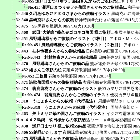
No.455 瀬戸口まつり＠ヲチ藩国さんからのご依頼品(...
和子＠リ
No.455 瀬戸口まつり＠ヲチ藩国さんからのご依頼品(...
和子＠
No.446 久珂あゆみ＠ＦＥＧさまからの依頼イラスト
黒崎克耶＠海法
No.340 黒崎克耶さんからの依頼
砂神時雨＠たけきの藩国
08/9/15(月)
No.475 SS
黒霧＠星鋼京
08/9/16(火) 0:20
No.468 武田”大納言”義久＠ゴロネコ藩国 様ご依頼...
夜國涼華＠海
No.451 風野緋璃様からご依頼のイラスト（1枚目）
アポロ・Ｍ・シ
Re:No.451 風野緋璃様からご依頼のイラスト（２枚目）
アポロ・
No.443 桂林怜夜さんからの御依頼品
日向美弥＠紅葉国
08/9/16(火)
Re:No.443 桂林怜夜さんからの御依頼品
日向美弥＠紅葉国
08/9
No.476 風野緋璃さんからのご依頼の品
鷺坂祐介＠天領
08/9/17(水)
No.452 経さんご依頼の絵
花陵＠詩歌藩国
08/9/17(水) 20:30
No.452 二枚目
花陵＠詩歌藩国
08/9/17(水) 20:34
No.471 詩歌藩国様からの御依頼納品
玄霧弦耶＠玄霧藩国
08/9/18(木)
No.474 翡鹿龍樹さんからご依頼のイラスト
優羽カヲリ＠世界忍者
Re:No.474 翡鹿龍樹さんからご依頼のイラスト
優羽カヲリ＠世
No,318 うにょさんからの依頼（代行発注）
周船寺竜郎＠ＦＥＧ
08
Re:No,318 うにょさんからの依頼（代行発注）
周船寺竜郎＠Ｆ
No.463 矢上ミサ＠鍋の国さんご依頼のイラスト
イク＠玄霧藩国
08
Ｎｏ.４４２島鍋 玖日様からの依頼納品
ソーニャ＠世界忍者国
08/9
No.438 瀬戸口まつり 様ご依頼SS納品
夜國涼華＠海法よけ藩国
08/
No.466 SS納品いたします
夜國涼華＠海法よけ藩国
08/9/27(土) 20:00
No.475 風野緋璃さんからの依頼品
橘＠akiharu国
08/9/30(火) 7:15