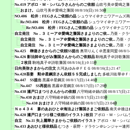
No.419 アポロ・Ｍ・シバムラさんからのご依頼
山吹弓美＠愛鳴之藩
おまけ。
山吹弓美＠愛鳴之藩国
08/8/10(日) 16:50
NO.406 松井：FEGさんご依頼の品
シュウマイ＠ナニワアームズ商
Re:NO.406 松井：FEGさんご依頼の品
シュウマイ＠ナニワアー
Re:NO.406 松井：FEGさんご依頼の品
シュウマイ＠ナニワ
自立発注 No．３ ミーア＠愛鳴之藩国さまよりのご依...
乃亜・クラ
自立発注 No．３ ミーア＠愛鳴之藩国さまよりのご依...
乃亜・
自立発注 No．３ ミーア＠愛鳴之藩国さまよりのご依...
乃亜・
No.425 榊遊さまからのご依頼SS提出
奥羽りんく＠悪童同盟
08/8/1
No.426 影法師＠ながみ藩国さんからのご依頼品
駒地真子＠詩歌藩国
２枚目
駒地真子＠詩歌藩国
08/8/16(土) 0:11
日向美弥さまからの注文
久珂あゆみ＠ＦＥＧ
08/8/16(土) 21:47
No.428吾妻 勲＠星鋼京さん依頼ＳＳ完成しました
多岐川佑華＠Ｆ
No.447 SS提出
黒霧＠星鋼京
08/8/17(日) 14:46
No.447 SS再提出
黒霧＠星鋼京
08/8/17(日) 17:29
No.438 瀬戸口まつりさんからの依頼
八守時緒＠鍋の国
08/8/17(日) 2
No.438 おまけ
八守時緒＠鍋の国
08/8/17(日) 23:03
No.438 おまけ２
八守時緒＠鍋の国
08/8/17(日) 23:04
Ｎｏ４３４ 蒼のあおひと＠海法よけ藩国さまご依頼品
南天＠後ほ
No.420 瀬戸口まつり様ご依頼のイラスト2枚目
アポロ・Ｍ・シバム
自立 No.11 矢上麗華さまからご依頼のイラスト
アポロ・Ｍ・シバ
No.433 あおひと様依頼品
むつき・萩野・ドラケン＠レンジャー連邦