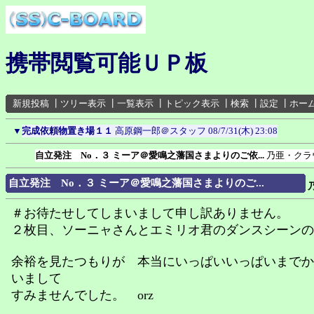
携帯閲覧可能ＵＰ板
新規投稿
┃
ツリー表示
┃
一覧表示
┃
トピック表示
┃
検索
┃
設定
┃
ホー
▼
完成依頼物置き場１１
高原鋼一郎＠スタッフ
08/7/31(木) 23:08
自立発注 No．３ ミーア＠愛鳴之藩国さまよりのご依...
乃亜・クラ
自立発注 No．３ ミーア＠愛鳴之藩国さまよりのご...
＃お待たせしてしまいまして申し訳ありません。
２枚目、ソーニャさんとエミリオ君のダンスシーンの
余裕を見たつもりが 本当にいっぱいいっぱいまでか
いまして
すみませんでした。 orz