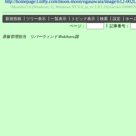
http://homepage3.nifty.com/moon-moon/ogasawara/image/n12-002L
<Mozilla/5.0 (Windows; U; Windows NT 6.0; ja; rv:1.8.1.16) Gecko/2008070
新規投稿
┃
ツリー表示
┃
一覧表示
┃
トピック表示
┃
検索
┃
設定
┃
ホー
┃
ページ：
記事番号：
茶板管理担当 リバーウィンド＠akiharu国